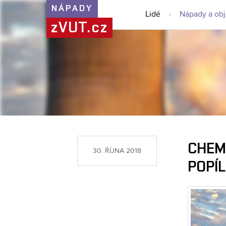
NÁPADY
Lidé
Nápady a ob
zVUT.cz
CHEMI
30. ŘÍJNA 2018
POPÍ