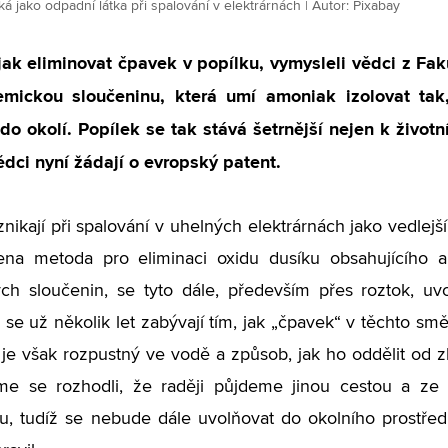
ká jako odpadní látka při spalování v elektrárnách | Autor: Pixabay
ak eliminovat čpavek v popílku, vymysleli vědci z Fak
mickou sloučeninu, která umí amoniak izolovat tak
do okolí. Popílek se tak stává šetrnější nejen k životn
ědci nyní žádají o evropský patent.
znikají při spalování v uhelných elektrárnách jako vedlej
ena metoda pro eliminaci oxidu dusíku obsahujícího
ch sloučenin, se tyto dále, především přes roztok, uvo
se už několik let zabývají tím, jak „čpavek“ v těchto sm
 je však rozpustný ve vodě a způsob, jak ho oddělit od z
sme se rozhodli, že raději půjdeme jinou cestou a z
u, tudíž se nebude dále uvolňovat do okolního prostředí