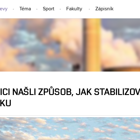
jevy
Téma
Sport
Fakulty
Zápisník
NÁPADY A OBJEVY
CI NAŠLI ZPŮSOB, JAK STABILIZO
LKU