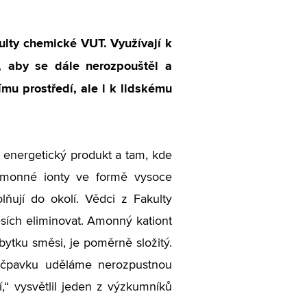
ulty chemické VUT. Využívají k
, aby se dále nerozpouštěl a
ímu prostředí, ale i k lidskému
ší energetický produkt a tam, kde
 amonné ionty ve formě vysoce
lňují do okolí. Vědci z Fakulty
ěsích eliminovat. Amonný kationt
bytku směsi, je poměrně složitý.
e čpavku uděláme nerozpustnou
,“ vysvětlil jeden z výzkumníků