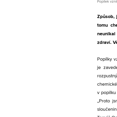
Popílek vzni
Způsob, j
tomu che
neunikal 
zdraví. V
Popílky v
je zaved
rozpustný
chemické 
v popílku
„Proto j
sloučenin