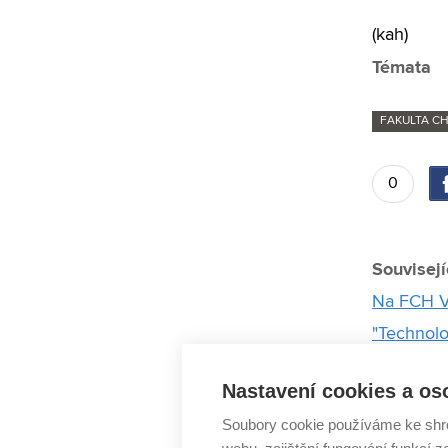
(kah)
Témata
FAKULTA C
0
Souvisejí
Na FCH VU
"Technolo
Zkapalnit
Nastavení cookies a os
Na chemic
Soubory cookie používáme ke shr
vlastnost