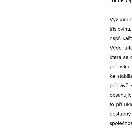
Tomáš Opr
Výzkumný
tříslovin
např. kaš
Vědci tut
která se 
přídavku 
ke stabil
přípravě 
obsahujíc
to při uk
dostupný
společnos