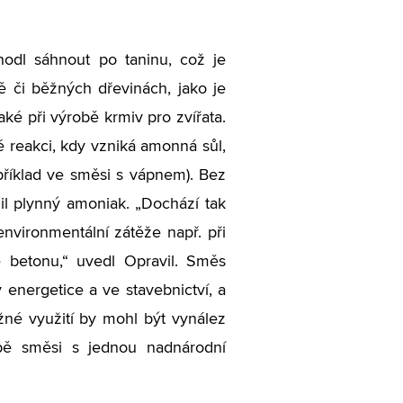
hodl sáhnout po taninu, což je
ně či běžných dřevinách, jako je
aké při výrobě krmiv pro zvířata.
é reakci, kdy vzniká amonná sůl,
například ve směsi s vápnem). Bez
nil plynný amoniak. „Dochází tak
nvironmentální zátěže např. při
bě betonu,“ uvedl Opravil. Směs
 energetice a ve stavebnictví, a
ěžné využití by mohl být vynález
robě směsi s jednou nadnárodní