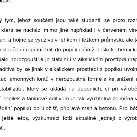
avil.
 tým, jehož součástí jsou také studenti, se proto roz
a, která se nachází mimo jiné například i v červeném ví
tan, a hojně se využívá v lehkém i těžkém průmyslu, ale t
o sloučeninu přimíchali do popílku, čímž došlo k chemick
dále nerozpouští a je stabilní i v alkalickém prostředí (
aditiva by se jinak v alkalickém prostředí z popílku uvol
izaci amonných iontů v nerozpustné formě a ke snížení e
stabilizátu, který se ukládá na deponiích, či při výro
í popílek a taninové aditivum je tak využitelná zejména v
ládání popílků do úložišť, přípravě malt a betonů. Pro b
 ještě letos, výzkumníci totiž aktuálně jednají o vý
tí.