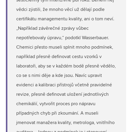
šestičlenný tým intenzivně půl roku. Během něj
vědci zjistili, že mnoho věcí už dělají podle
certifikátu managementu kvality, ani o tom neví.
„Například závěrečné zprávy vůbec
nepotřebovaly úpravu,“ podotkl Wasserbauer.
Chemici přesto museli splnit mnoho podmínek,
například přesně definovat cestu vzorků v
laboratoři, aby se v každém bodě přesně vědělo,
co se s nimi děje a kde jsou. Navíc upravit
evidenci a kalibraci přístrojů včetně pravidelné
revize, přesně definovat uložení jednotlivých
chemikálií, vytvořit proces pro nápravu
případných chyb při zkoumání. A museli
jmenovat manažera kvality, metrologa, vnitřního