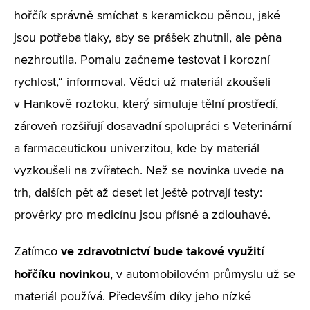
hořčík správně smíchat s keramickou pěnou, jaké
jsou potřeba tlaky, aby se prášek zhutnil, ale pěna
nezhroutila. Pomalu začneme testovat i korozní
rychlost,“ informoval. Vědci už materiál zkoušeli
v Hankově roztoku, který simuluje tělní prostředí,
zároveň rozšiřují dosavadní spolupráci s Veterinární
a farmaceutickou univerzitou, kde by materiál
vyzkoušeli na zvířatech. Než se novinka uvede na
trh, dalších pět až deset let ještě potrvají testy:
prověrky pro medicínu jsou přísné a zdlouhavé.
ve zdravotnictví bude takové využití
Zatímco
hořčíku novinkou
, v automobilovém průmyslu už se
materiál používá. Především díky jeho nízké