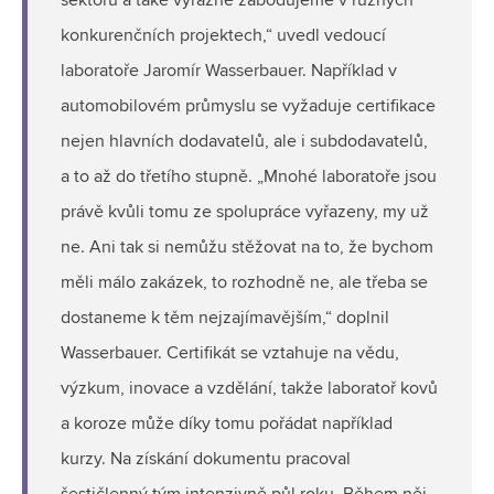
sektoru a také výrazně zabodujeme v různých
konkurenčních projektech,“ uvedl vedoucí
laboratoře Jaromír Wasserbauer. Například v
automobilovém průmyslu se vyžaduje certifikace
nejen hlavních dodavatelů, ale i subdodavatelů,
a to až do třetího stupně. „Mnohé laboratoře jsou
právě kvůli tomu ze spolupráce vyřazeny, my už
ne. Ani tak si nemůžu stěžovat na to, že bychom
měli málo zakázek, to rozhodně ne, ale třeba se
dostaneme k těm nejzajímavějším,“ doplnil
Wasserbauer. Certifikát se vztahuje na vědu,
výzkum, inovace a vzdělání, takže laboratoř kovů
a koroze může díky tomu pořádat například
kurzy. Na získání dokumentu pracoval