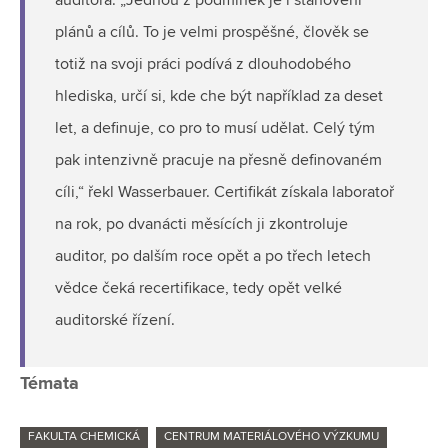
auditora. „Jednou z podmínek je i stanovení
plánů a cílů. To je velmi prospěšné, člověk se
totiž na svoji práci podívá z dlouhodobého
hlediska, určí si, kde che být například za deset
let, a definuje, co pro to musí udělat. Celý tým
pak intenzivně pracuje na přesně definovaném
cíli,“ řekl Wasserbauer. Certifikát získala laboratoř
na rok, po dvanácti měsících ji zkontroluje
auditor, po dalším roce opět a po třech letech
vědce čeká recertifikace, tedy opět velké
auditorské řízení.
Témata
FAKULTA CHEMICKÁ
CENTRUM MATERIÁLOVÉHO VÝZKUMU