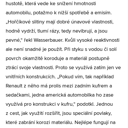
hustotě, která vede ke snížení hmotnosti
automobilu, potažmo k nižší spotřebě a emisím.
„Hořčíkové slitiny mají dobré únavové vlastnosti,
hodně vydrží, tlumí rázy, tedy nevibrují, a jsou
pevné,“ řekl Wasserbauer. Kvůli vysoké reaktivnosti
ale není snadné je použít. Při styku s vodou či solí
povrch okamžitě koroduje a materiál postupně
ztrácí svoje vlastnosti. Proto se využívá zatím jen ve
vnitřních konstrukcích. „Pokud vím, tak například
Renault z něho má prolis mezi zadním kufrem a
sedačkami, jedna americká automobilka ho zase
využívá pro konstrukci v kufru,“ podotkl. Jednou
z cest, jak využití rozšířit, jsou speciální povlaky,
které zabrání korozi materiálu. Nejlépe fungují na