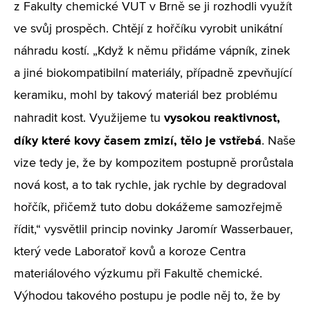
z Fakulty chemické VUT v Brně se ji rozhodli využít
ve svůj prospěch. Chtějí z hořčíku vyrobit unikátní
náhradu kostí. „Když k němu přidáme vápník, zinek
a jiné biokompatibilní materiály, případně zpevňující
keramiku, mohl by takový materiál bez problému
vysokou reaktivnost,
nahradit kost. Využijeme tu
díky které kovy časem zmizí, tělo je vstřebá
. Naše
vize tedy je, že by kompozitem postupně prorůstala
nová kost, a to tak rychle, jak rychle by degradoval
hořčík, přičemž tuto dobu dokážeme samozřejmě
řídit,“ vysvětlil princip novinky Jaromír Wasserbauer,
který vede Laboratoř kovů a koroze Centra
materiálového výzkumu při Fakultě chemické.
Výhodou takového postupu je podle něj to, že by