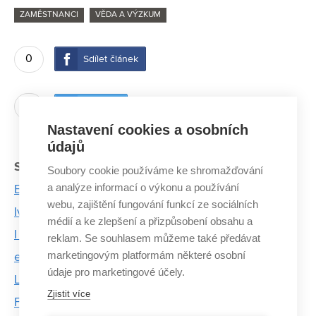
ZAMĚSTNANCI
VĚDA A VÝZKUM
0
Sdílet článek
0
Twítnout
Nastavení cookies a osobních
údajů
Související články:
Soubory cookie používáme ke shromažďování
a analýze informací o výkonu a používání
Betony bez cementu? Stavět lze i tak
webu, zajištění fungování funkcí ze sociálních
Ivana Márová: Čas jde vždy pouze jedním směrem
médií a ke zlepšení a přizpůsobení obsahu a
I sprchový kout může měnit barvu, a ještě šetřit
reklam. Se souhlasem můžeme také předávat
marketingovým platformám některé osobní
energii
údaje pro marketingové účely.
Levnější, kvalitnější i ekologičtější. Výzkumníci z
Zjistit více
FCH VUT vytvořili nové dextrinové lepidlo