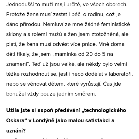
Jednodušší to muži mají určitě, ve všech oborech.
Protože žena musí zastat i péči o rodinu, což je
dáno přírodou. Nemluví ze mne žádné feministické
sklony a s rolemi mužů a žen jsem ztotožněná, ale
platí, že žena musí odvést více práce. Mně doma
děti říkaly, že jsem „maminka od 20 do 5 na
znamení“. Teď už jsou velké, ale někdy bylo velmi
těžké rozhodnout se, jestli něco dodělat v laboratoři,
nebo se věnovat dětem, které vyrůstají. Čas jde
bohužel vždy pouze jedním směrem.
Užila jste si aspoň předávání „technologického
Oskara“ v Londýně jako malou satisfakci a
uznání?