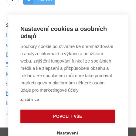
Související články:
Nastavení cookies a osobních
I sprchový kout může měnit barvu, a ještě šetřit
údajů
energii
Soubory cookie používáme ke shromažďování
a analýze informací o výkonu a používání
Betony bez cementu? Stavět lze i tak
webu, zajištění fungování funkcí ze sociálních
"Technologický oscar" pro biotechnologii Hydal,
médií a ke zlepšení a přizpůsobení obsahu a
která vznikla na VUT v Brně
reklam. Se souhlasem můžeme také předávat
marketingovým platformám některé osobní
Chemici z VUT chtějí vyrobit unikátní kosti. Z
údaje pro marketingové účely.
hořčíku
Zjistit více
Inspiraci hledáme v přírodě, říká uznávaný vědec
Josef Jančář
POVOLIT VŠE
Nastavení