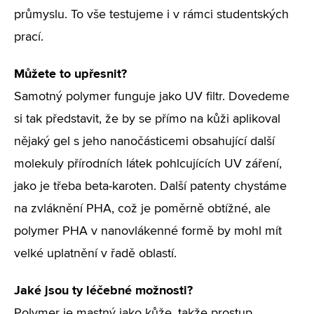
průmyslu. To vše testujeme i v rámci studentských
prací.
Můžete to upřesnit?
Samotný polymer funguje jako UV filtr. Dovedeme
si tak představit, že by se přímo na kůži aplikoval
nějaký gel s jeho nanočásticemi obsahující další
molekuly přírodních látek pohlcujících UV záření,
jako je třeba beta-karoten. Další patenty chystáme
na zvláknění PHA, což je poměrně obtížné, ale
polymer PHA v nanovlákenné formě by mohl mít
velké uplatnění v řadě oblastí.
Jaké jsou ty léčebné možnosti?
Polymer je mastný jako kůže, takže prostup