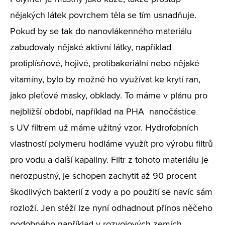
nějakých látek povrchem těla se tím usnadňuje.
Pokud by se tak do nanovlákenného materiálu
zabudovaly nějaké aktivní látky, například
protiplísňové, hojivé, protibakeriální nebo nějaké
vitamíny, bylo by možné ho využívat ke krytí ran,
jako pleťové masky, obklady. To máme v plánu pro
nejbližší období, například na PHA nanočástice
s UV filtrem už máme užitný vzor. Hydrofobních
vlastností polymeru hodláme využít pro výrobu filtrů
pro vodu a další kapaliny. Filtr z tohoto materiálu je
nerozpustný, je schopen zachytit až 90 procent
škodlivých bakterií z vody a po použití se navíc sám
rozloží. Jen stěží lze nyní odhadnout přínos něčeho
podobného například v rozvojových zemích…