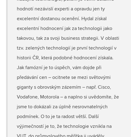
hodnotí nezávislí experti a opravdu jen ty
excelentní dostanou ocenění. Hydal získal
excelentní hodnocení jak za technologii jako
takovou, tak za svoji business strategii. V oblasti
tzv. zelených technologií je první technologií v
historii ČR, která podobné hodnocení získala.
Jak famózní je to úspěch, vám dojde při
předávání cen – ocitnete se mezi světovými
giganty s obrovským zázemím – např. Cisco,
Vodafone, Motorola – a naplno si uvědomíte, že
jsme to dokázali za úplně nesrovnatelných
podmínek. O to je ta radost větší. Další
výjimečností je to, že technologie vznikla na
VUT, do průmyslového měřítka ji uváděly