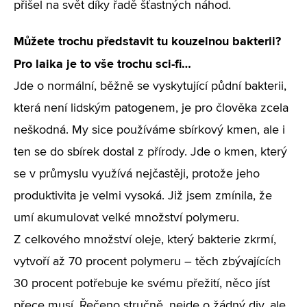
přišel na svět díky řadě šťastných náhod.
Můžete trochu představit tu kouzelnou bakterii?
Pro laika je to vše trochu sci-fi…
Jde o normální, běžně se vyskytující půdní bakterii,
která není lidským patogenem, je pro člověka zcela
neškodná. My sice používáme sbírkový kmen, ale i
ten se do sbírek dostal z přírody. Jde o kmen, který
se v průmyslu využívá nejčastěji, protože jeho
produktivita je velmi vysoká. Již jsem zmínila, že
umí akumulovat velké množství polymeru.
Z celkového množství oleje, který bakterie zkrmí,
vytvoří až 70 procent polymeru – těch zbývajících
30 procent potřebuje ke svému přežití, něco jíst
přece musí. Řečeno stručně, nejde o žádný div, ale