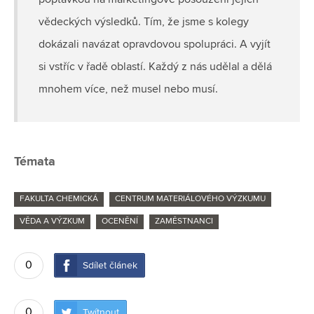
poptávkou na marketingové posouzení jejich
vědeckých výsledků. Tím, že jsme s kolegy
dokázali navázat opravdovou spolupráci. A vyjít
si vstříc v řadě oblastí. Každý z nás udělal a dělá
mnohem více, než musel nebo musí.
Témata
FAKULTA CHEMICKÁ
CENTRUM MATERIÁLOVÉHO VÝZKUMU
VĚDA A VÝZKUM
OCENĚNÍ
ZAMĚSTNANCI
0
Sdílet článek
0
Twítnout