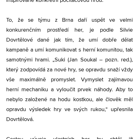
inspirované konkrétní počítačovou hrou.
To, že se týmu z Brna daří uspět ve velmi
konkurenčním prostředí her, je podle Silvie
Dovrtělové dané jak tím, že umí dobře dělat
kampaně a umí komunikovat s herní komunitou, tak
samotnými hrami. „Suki (Jan Soukal – pozn. red.),
který zodpovídá za nové hry, se opravdu snaží vždy
vše maximálně promyslet. Vymyslet zajímavou
herní mechaniku a vyloučit prvek náhody. Aby to
nebylo založené na hodu kostkou, ale člověk měl
opravdu výsledek hry ve svých rukou,“ upřesnila
Dovrtělová.