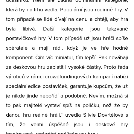
účastníků. Není ale žádná dominantní kategorie,
která by na trhu vedla. Populární jsou rodinné hry. V
tom případě se lidé dívají na cenu a chtějí, aby hra
byla líbivá. Další kategorie jsou takzvané
postavičkové hry. V tom případě už jsou hráči spíše
sběratelé a mají rádi, když je ve hře hodně
komponent. Čím víc miniatur, tím lepší. Pak neváhají
za deskovou hru zaplatit i vysoké částky. Proto řada
výrobců v rámci crowdfundingových kampaní nabízí
speciální edice postaviček, garantuje kupcům, že už
je nikde jinde nepořídí a podobně. Nevím, možná si
to pak majitelé vystaví spíš na poličku, než že by
danou hru reálně hráli,“ uvedla Silvie Dovrtělová s
tím, že velmi úspěšné jsou i deskové hry