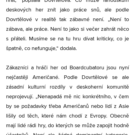
hrát,“ popsala Dovrtělová. Co může fanouškům
deskových her znít jako práce snů, ale podle
Dovrtělové v realitě tak zábavné není. „Není to
zábava, ale práce. Není to jako si večer zahrát něco
s přáteli. Musíme se na tu hru dívat kriticky, co je
špatně, co nefunguje,“ dodala.
Zákazníci a hráči her od Boardcubatoru jsou nyní
nejčastěji Američané. Podle Dovrtělové se ale
zásadní kulturní rozdíly v deskoherní komunitě
neprojevují. „Nenapadá mě nic konkrétního, v čem
by se požadavky třeba Američanů nebo lidí z Asie
lišily od těch, které nám chodí z Evropy. Obecně
mají lidé rádi hry, do kterých se může zapojit hodně