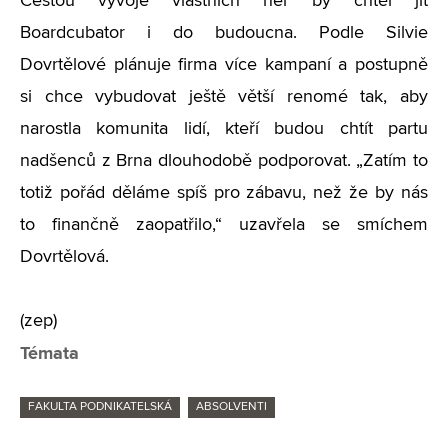
Cestou vývoje vlastních her by chtěl jít
Boardcubator i do budoucna. Podle Silvie
Dovrtělové plánuje firma více kampaní a postupně
si chce vybudovat ještě větší renomé tak, aby
narostla komunita lidí, kteří budou chtít partu
nadšenců z Brna dlouhodobě podporovat. „Zatím to
totiž pořád děláme spíš pro zábavu, než že by nás
to finančně zaopatřilo,“ uzavřela se smíchem
Dovrtělová.
(zep)
Témata
FAKULTA PODNIKATELSKÁ
ABSOLVENTI