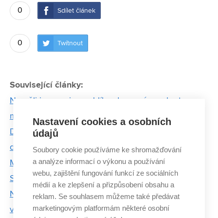
0
Sdílet článek
0
Twítnout
Související články:
Neměli jsme ani na rohlíky, dnes máme obrat v
milionech, říká spoluzakladatel Smartsupp
Nastavení cookies a osobních
Dvacet let života jsem zapomněla, dostala jsem ale
údajů
druhou šanci – říká po mrtvici absolventka FP VUT
Soubory cookie používáme ke shromažďování
a analýze informací o výkonu a používání
Miroslav Michalko: Baví mě rozjíždět nové projekty.
webu, zajištění fungování funkcí ze sociálních
S byznysem jsem začal už na vysoké škole
médií a ke zlepšení a přizpůsobení obsahu a
Nový život vdechla starým telefonním budkám
reklam. Se souhlasem můžeme také předávat
marketingovým platformám některé osobní
výtvarnice Klaudie Švrčková. Zdobí je velikáni vědy