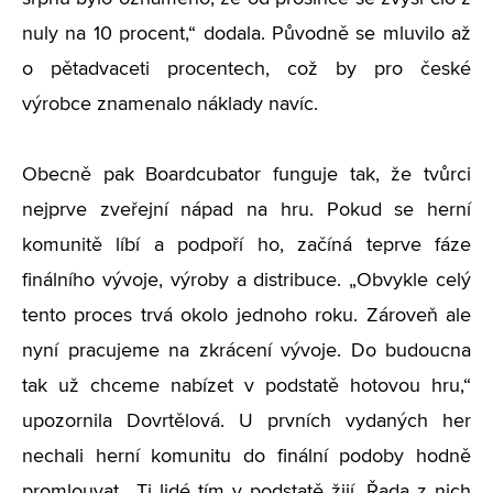
nuly na 10 procent,“ dodala. Původně se mluvilo až
o pětadvaceti procentech, což by pro české
výrobce znamenalo náklady navíc.
Obecně pak Boardcubator funguje tak, že tvůrci
nejprve zveřejní nápad na hru. Pokud se herní
komunitě líbí a podpoří ho, začíná teprve fáze
finálního vývoje, výroby a distribuce. „Obvykle celý
tento proces trvá okolo jednoho roku. Zároveň ale
nyní pracujeme na zkrácení vývoje. Do budoucna
tak už chceme nabízet v podstatě hotovou hru,“
upozornila Dovrtělová. U prvních vydaných her
nechali herní komunitu do finální podoby hodně
promlouvat. „Ti lidé tím v podstatě žijí. Řada z nich