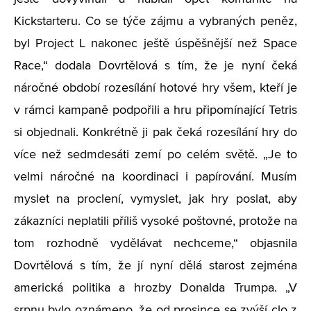
Kickstarteru. Co se týče zájmu a vybraných peněz,
byl Project L nakonec ještě úspěšnější než Space
Race,“ dodala Dovrtělová s tím, že je nyní čeká
náročné období rozesílání hotové hry všem, kteří je
v rámci kampaně podpořili a hru připomínající Tetris
si objednali. Konkrétně ji pak čeká rozesílání hry do
více než sedmdesáti zemí po celém světě. „Je to
velmi náročné na koordinaci i papírování. Musím
myslet na proclení, vymyslet, jak hry poslat, aby
zákazníci neplatili příliš vysoké poštovné, protože na
tom rozhodně vydělávat nechceme,“ objasnila
Dovrtělová s tím, že jí nyní dělá starost zejména
americká politika a hrozby Donalda Trumpa. „V
srpnu bylo oznámeno, že od prosince se zvýší clo z