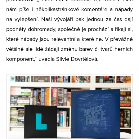
nám píše i několikastránkové komentáře a nápady
na vylepšení. Naši vývojáři pak jednou za čas dají
podněty dohromady, společně je prochází a říkají si,
které nápady jsou relevantní a které ne. V převážné
většině ale lidé žádají změnu barev či tvarů herních
komponent,“ uvedla Silvie Dovrtělová.