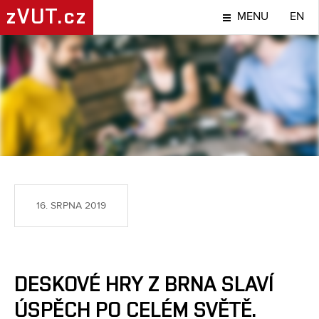
zVUT.cz
MENU
EN
NÁPADY A OBJEVY
16. SRPNA 2019
DESKOVÉ HRY Z BRNA SLAVÍ
ÚSPĚCH PO CELÉM SVĚTĚ.