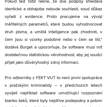
Pokud teď totiž řekne, že dva podpisy shledává
identické a obhajoba nebude souhlasit, soud důkaz
vyřadí z evidence. Proto pracujeme na vývoji
měřitelných parametrů, které budou vyhodnocovat
druh písma, a umělá inteligence pak zhodnotí, v
čem jsou si vzorky podobné nebo v čem se liší,“
dodává Burget a upozorňuje, že software musí mít
dostatečnou statistickou věrohodnost, aby jej soudci
přijali jako důvěryhodný zdroj informací.
Pro odborníky z FEKT VUT to není první spolupráce
s pražskými kriminalisty – v předchozích letech
vyvíjeli například software umožňující rozpoznání
bianko šeků, které byly nejdříve podepsány a potom