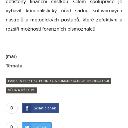
dotištěny finanční částkou. Cílem spolupráce je
vybavit kriminalistický úřad sadou softwarových
nástrojů a metodických postupů, které zefektivní a
rozšíří možnosti forenzních písmoznalců.
(mar)
Témata
FAKULTA ELEKTROTECHNIKY A KOMUNIKAČNÍCH TECHNOLOGIÍ
VĚDA A VÝZKUM
0
Sdílet článek
0
Twítnout