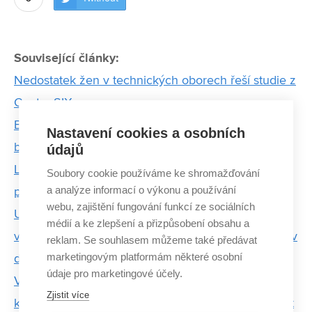
Související články:
Nedostatek žen v technických oborech řeší studie z
Centra SIX
Biofyzika je náročný obor vyžadující znalosti
Nastavení cookies a osobních
biologie i technickou zdatnost, říká oceněný Čmiel
údajů
Laboratoř v chytrém telefonu umožní analýzy na
Soubory cookie používáme ke shromažďování
a analýze informací o výkonu a používání
počkání a za zlomek ceny
webu, zajištění fungování funkcí ze sociálních
Unikátní robotický skener otevírá nové možnosti
médií a ke zlepšení a přizpůsobení obsahu a
využití termovize v medicíně. Uplatnění ale najde i v
reklam. Se souhlasem můžeme také předávat
marketingovým platformám některé osobní
dalších odvětvích
údaje pro marketingové účely.
Vědci z FEKT VUT se spolupodílí na vývoji chytré
Zjistit více
křižovatky. Ta by mohla zefektivnit dopravu a zajistit