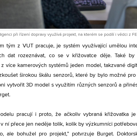
igenci při řízení dopravy využívá projekt, na kterém se podílí i vědci z 
m tým z VUT pracuje, je systém využívající umělou inte
ch dat rozeznávat, co se v křižovatce děje. Také b
 z více kamerových systémů jeden model, takzvané digitá
zkoušet širokou škálu senzorů, které by bylo možné pro 
pni vytvořit 3D model s využitím různých senzorů a přinés
rget.
delu pracují i proto, že ačkoliv vybraná křižovatka j
v ní přece jen neděje tolik, kolik by výzkumníci potřebov
vo, ale bohužel pro projekt,” potvrzuje Burget. Dokto