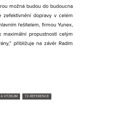
kterou možná budou do budoucna
ke zefektivnění dopravy v celém
hlavním řešitelem, firmou Yunex,
k maximální propustnosti celým
ny,” přibližuje na závěr Radim
 A VÝZKUM
TZ-REFERENCE