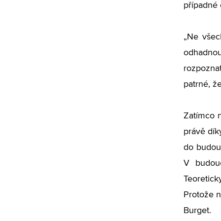
případné 
„Ne všec
odhadnou
rozpoznate
patrné, ž
Zatímco n
právě dík
do budouc
V budouc
Teoretick
Protože n
Burget.