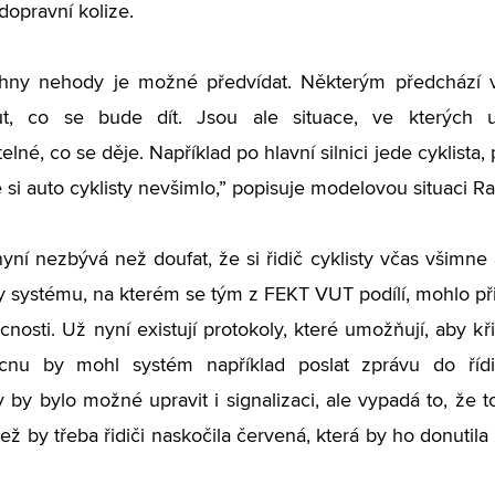
dopravní kolize.
hny nehody je možné předvídat. Některým předchází v
t, co se bude dít. Jsou ale situace, ve kterých 
lné, co se děje. Například po hlavní silnici jede cyklista, 
e si auto cyklisty nevšimlo,” popisuje modelovou situaci R
yní nezbývá než doufat, že si řidič cyklisty včas všimn
y systému, na kterém se tým z FEKT VUT podílí, mohlo přij
nosti. Už nyní existují protokoly, které umožňují, aby 
nu by mohl systém například poslat zprávu do řídic
y by bylo možné upravit i signalizaci, ale vypadá to, že 
ež by třeba řidiči naskočila červená, která by ho donutila