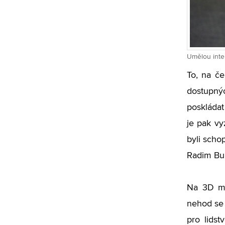
Umělou intel
To, na če
dostupný
poskládat
je pak vy
byli scho
Radim Bu
Na 3D mo
nehod se 
pro lidst