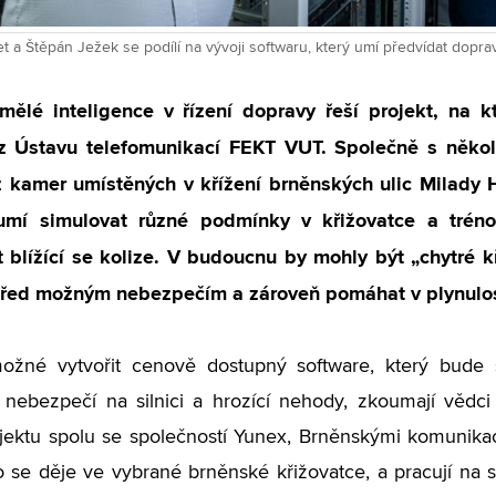
 a Štěpán Ježek se podílí na vývoji softwaru, který umí předvídat doprav
umělé inteligence v řízení dopravy řeší projekt, na 
z Ústavu telefomunikací FEKT VUT. Společně s někol
z kamer umístěných v křížení brněnských ulic Milady 
mí simulovat různé podmínky v křižovatce a tréno
 blížící se kolize. V budoucnu by mohly být „chytré k
před možným nebezpečím a zároveň pomáhat v plynulos
ožné vytvořit cenově dostupný software, který bude 
 nebezpečí na silnici a hrozící nehody, zkoumají vědc
jektu spolu se společností Yunex, Brněnskými komunik
co se děje ve vybrané brněnské křižovatce, a pracují na 