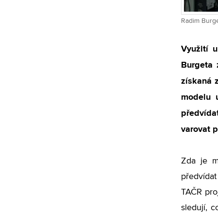
Radim Burget
Využití 
Burgeta 
získaná 
modelu u
předvídat
varovat 
Zda je m
předvídat
TAČR pro
sledují, 