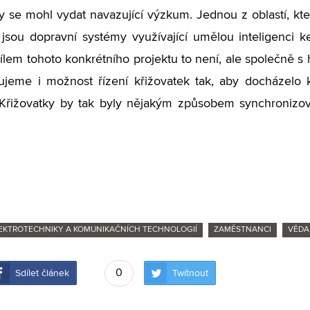
y se mohl vydat navazující výzkum. Jednou z oblastí, 
jsou dopravní systémy využívající umělou inteligenci 
ílem tohoto konkrétního projektu to není, ale společně s 
ujeme i možnost řízení křižovatek tak, aby docházelo 
Křižovatky by tak byly nějakým způsobem synchronizová
LEKTROTECHNIKY A KOMUNIKAČNÍCH TECHNOLOGIÍ
ZAMĚSTNANCI
VĚDA
0
Sdílet článek
Twítnout