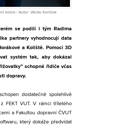
ní kolize | Autor: Václav Koníček
kterém se podílí i tým Radima
ika partnery vyhodnocují data
Horákové a Koliště. Pomocí 3D
vat systém tak, aby dokázal
řižovatky” schopné řidiče včas
ti dopravy.
schopen dostatečně spolehlivě
i z FEKT VUT. V rámci tříletého
acemi a Fakultou dopravní ČVUT
softwaru, který dokáže předvídat