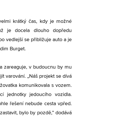
elmi krátký čas, kdy je možné
už je docela dlouho dopředu
po vedlejší se přibližuje auto a je
adim Burget.
e a zareaguje, v budoucnu by mu
ít varování. „Náš projekt se dívá
křižovatka komunikovala s vozem.
í jednotky jedoucího vozidla.
tohle řešení nebude cesta vpřed.
 zastavit, bylo by pozdě,” dodává