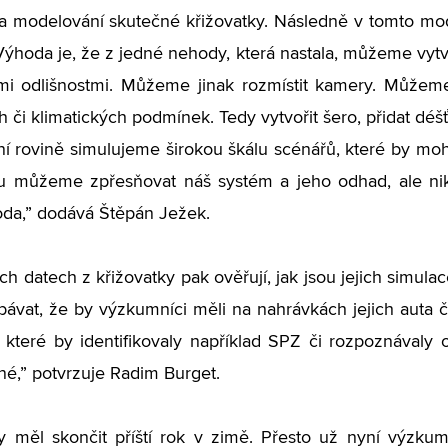
a modelování skutečné křižovatky. Následně v tomto mo
„Výhoda je, že z jedné nehody, která nastala, můžeme vyt
mi odlišnostmi. Můžeme jinak rozmístit kamery. Můžeme
h či klimatických podmínek. Tedy vytvořit šero, přidat d
lní rovině simulujeme širokou škálu scénářů, které by mohly
u můžeme zpřesňovat náš systém a jeho odhad, ale nik
da,” dodává Štěpán Ježek.
ch datech z křižovatky pak ověřují, jak jsou jejich simul
ávat, že by výzkumníci měli na nahrávkách jejich auta 
, které by identifikovaly například SPZ či rozpoznávaly
é,” potvrzuje Radim Burget.
y měl skončit příští rok v zimě. Přesto už nyní výzkumn