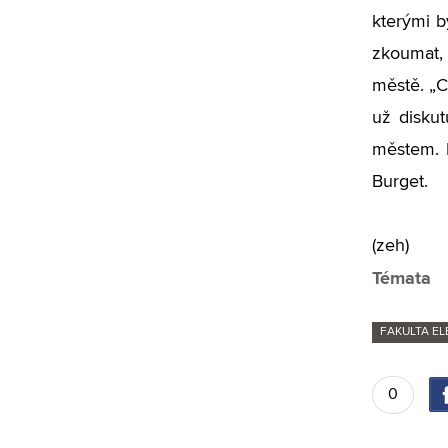
kterými b
zkoumat, 
městě. „C
už diskut
městem. 
Burget.
(zeh)
Témata
FAKULTA E
0