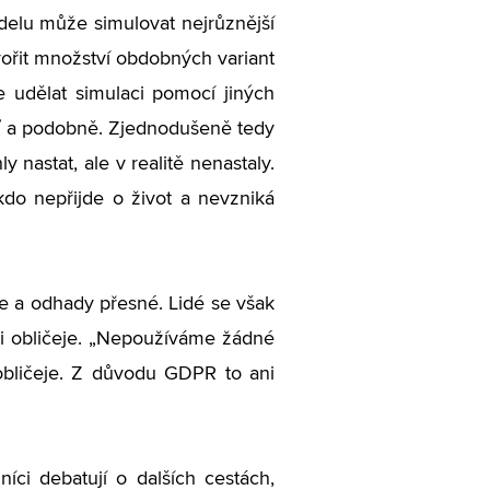
delu může simulovat nejrůznější
vořit množství obdobných variant
 udělat simulaci pomocí jiných
éšť a podobně. Zjednodušeně tedy
 nastat, ale v realitě nenastaly.
do nepřijde o život a nevzniká
ace a odhady přesné. Lidé se však
či obličeje. „Nepoužíváme žádné
 obličeje. Z důvodu GDPR to ani
íci debatují o dalších cestách,