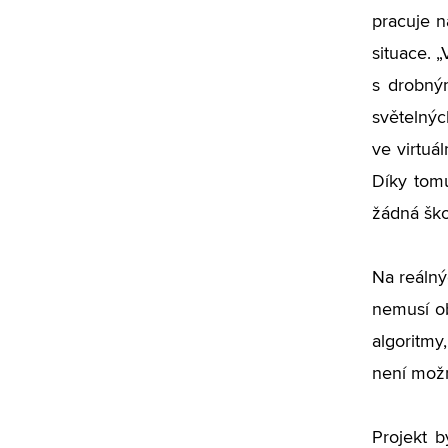
pracuje n
situace. 
s drobný
světelnýc
ve virtuá
Díky tom
žádná ško
Na reálný
nemusí ob
algoritmy
není možn
Projekt b