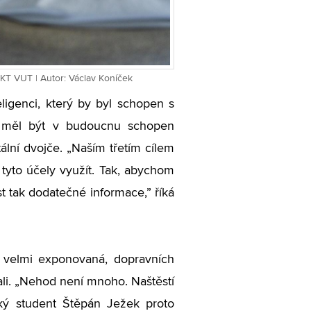
FEKT VUT | Autor: Václav Koníček
ligenci, který by byl schopen s
y měl být v budoucnu schopen
lní dvojče. „Naším třetím cílem
tyto účely využít. Tak, abychom
t tak dodatečné informace,” říká
e velmi exponovaná, dopravních
ali. „Nehod není mnoho. Naštěstí
rský student Štěpán Ježek proto