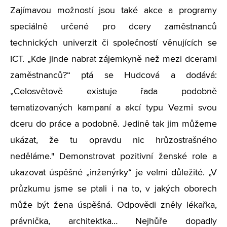
Zajímavou možností jsou také akce a programy
speciálně určené pro dcery zaměstnanců
technických univerzit či společností věnujících se
ICT. „Kde jinde nabrat zájemkyně než mezi dcerami
zaměstnanců?“ ptá se Hudcová a dodává:
„Celosvětově existuje řada podobně
tematizovaných kampaní a akcí typu Vezmi svou
dceru do práce a podobně. Jedině tak jim můžeme
ukázat, že tu opravdu nic hrůzostrašného
neděláme." Demonstrovat pozitivní ženské role a
ukazovat úspěšné „inženýrky“ je velmi důležité. „V
průzkumu jsme se ptali i na to, v jakých oborech
může být žena úspěšná. Odpovědi zněly lékařka,
právnička, architektka… Nejhůře dopadly