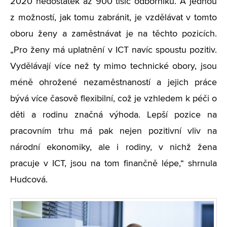
2020 nedostatek až 900 tisíc odborníků. A jednou
z možností, jak tomu zabránit, je vzdělávat v tomto
oboru ženy a zaměstnávat je na těchto pozicích.
„Pro ženy má uplatnění v ICT navíc spoustu pozitiv.
Vydělávají více než ty mimo technické obory, jsou
méně ohrožené nezaměstnaností a jejich práce
bývá více časově flexibilní, což je vzhledem k péči o
děti a rodinu značná výhoda. Lepší pozice na
pracovním trhu má pak nejen pozitivní vliv na
národní ekonomiky, ale i rodiny, v nichž žena
pracuje v ICT, jsou na tom finančně lépe,“ shrnula
Hudcová.