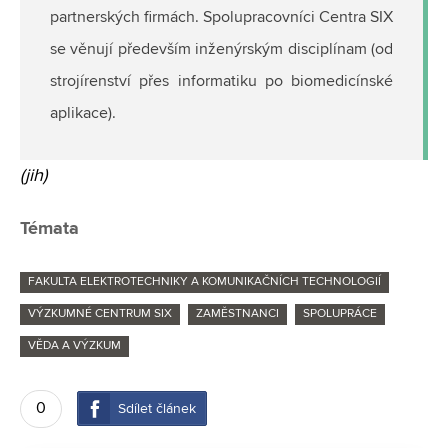
partnerských firmách. Spolupracovníci Centra SIX
se věnují především inženýrským disciplínam (od
strojírenství přes informatiku po biomedicínské
aplikace).
(jih)
Témata
FAKULTA ELEKTROTECHNIKY A KOMUNIKAČNÍCH TECHNOLOGIÍ
VÝZKUMNÉ CENTRUM SIX
ZAMĚSTNANCI
SPOLUPRÁCE
VĚDA A VÝZKUM
0
Sdílet článek