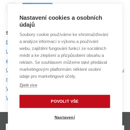
0
Twítnout
Nastavení cookies a osobních
údajů
Související články:
Soubory cookie používáme ke shromažďování
a analýze informací o výkonu a používání
Bolesti čelistí pomůže řešit unikátní software
webu, zajištění fungování funkcí ze sociálních
Unikátní systém umí včas varovat před požárem v
médií a ke zlepšení a přizpůsobení obsahu a
elektrárnách
reklam. Se souhlasem můžeme také předávat
marketingovým platformám některé osobní
Úspěch projektu ADWICE: Rakouští kolegové budou
údaje pro marketingové účely.
mentory Centru SIX
Zjistit více
V laboratořích BDALab analyzují nemoci mozku
Vesmírný výzkum, to jsou roky čekání
POVOLIT VŠE
Nastavení