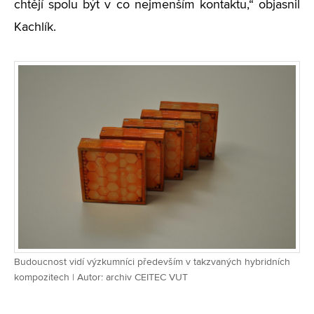
chtějí spolu být v co nejmenším kontaktu,“ objasnil
Kachlík.
Budoucnost vidí výzkumníci především v takzvaných hybridních
kompozitech | Autor: archiv CEITEC VUT