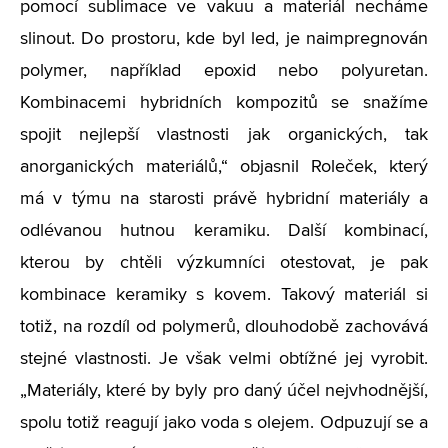
pomocí sublimace ve vakuu a materiál necháme
slinout. Do prostoru, kde byl led, je naimpregnován
polymer, například epoxid nebo polyuretan.
Kombinacemi hybridních kompozitů se snažíme
spojit nejlepší vlastnosti jak organických, tak
anorganických materiálů,“ objasnil Roleček, který
má v týmu na starosti právě hybridní materiály a
odlévanou hutnou keramiku. Další kombinací,
kterou by chtěli výzkumníci otestovat, je pak
kombinace keramiky s kovem. Takový materiál si
totiž, na rozdíl od polymerů, dlouhodobě zachovává
stejné vlastnosti. Je však velmi obtížné jej vyrobit.
„Materiály, které by byly pro daný účel nejvhodnější,
spolu totiž reagují jako voda s olejem. Odpuzují se a