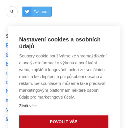
0
Twítnout
Související články:
Nastavení cookies a osobních
Radim Chmelík: Uvidíme ještě zajímavé věci
údajů
Grafen - mladý a nedočkavý favorit
Soubory cookie používáme ke shromažďování
a analýze informací o výkonu a používání
Na CEITEC VUT mají už druhého vědce s ERC
webu, zajištění fungování funkcí ze sociálních
grantem. Petr Neugebauer se bude zabývat
médií a ke zlepšení a přizpůsobení obsahu a
paramagnetickou rezonancí
reklam. Se souhlasem můžeme také předávat
marketingovým platformám některé osobní
Na CEITEC VUT zkoumají střelná zranění. Nová
údaje pro marketingové účely.
metoda pomůže určit čas jejich vzniku
Zjistit více
Výzkum nadějného polského vědce dokazuje, že
světlo je cesta. Pomáhat má v neurostimulaci
POVOLIT VŠE