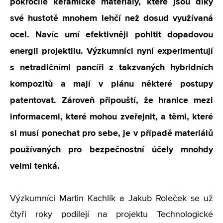
pokročilé keramické materiály, které jsou díky
své hustotě mnohem lehčí než dosud využívaná
ocel. Navíc umí efektivněji pohltit dopadovou
energii projektilu. Výzkumníci nyní experimentují
s netradičními pancíři z takzvaných hybridních
kompozitů a mají v plánu některé postupy
patentovat. Zároveň připouští, že hranice mezi
informacemi, které mohou zveřejnit, a těmi, které
si musí ponechat pro sebe, je v případě materiálů
používaných pro bezpečnostní účely mnohdy
velmi tenká.
Výzkumníci Martin Kachlík a Jakub Roleček se už
čtyři roky podílejí na projektu Technologické