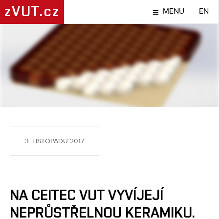
zVUT.cz
MENU
EN
NÁPADY A OBJEVY
3. LISTOPADU 2017
NA CEITEC VUT VYVÍJEJÍ
NEPRŮSTŘELNOU KERAMIKU.