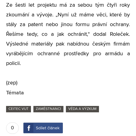
Ze šesti let projektu má za sebou tým čtyři roky
zkoumání a vývoje. „Nyní už máme věci, které by
stály za patent nebo jinou formu právní ochrany.
Řešíme tedy, co a jak ochránit,“ dodal Roleček.
Výsledné materiály pak nabídnou českým firmám
vyrábějícím ochranné prostředky pro armádu a
policii.
(zep)
Témata
CEITEC VUT
ZAMĚSTNANCI
VĚDA A VÝZKUM
0
Sdílet článek