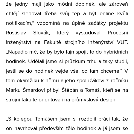
že jedny mají jako módní doplněk, ale zároveň
chtějí sledovat třeba svůj tep a být online kvůli
notifikacím,“ vzpomíná na úplné začátky projektu
Rostislav Slovák, který vystudoval Procesní
inženýrství na Fakultě strojního inženýrství VUT.
„Napadlo mě, že by bylo fajn spojit to do hybridních
hodinek. Udělali jsme si průzkum trhu a taky studii,
jestli se do hodinek vejde vše, co tam chceme.“ V
tom okamžiku k němu a jeho spolužákovi z ročníku
Marku Šmardovi přibyl Štěpán a Tomáš, kteří se na
strojní fakultě orientovali na průmyslový design.
„S kolegou Tomášem jsem si rozdělil práci tak, že
on navrhoval především tělo hodinek a já jsem se