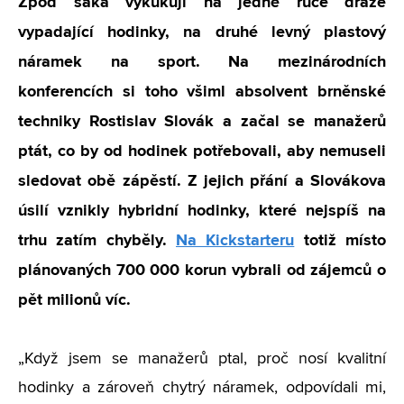
Zpod saka vykukují na jedné ruce draze
vypadající hodinky, na druhé levný plastový
náramek na sport. Na mezinárodních
konferencích si toho všiml absolvent brněnské
techniky Rostislav Slovák a začal se manažerů
ptát, co by od hodinek potřebovali, aby nemuseli
sledovat obě zápěstí. Z jejich přání a Slovákova
úsilí vznikly hybridní hodinky, které nejspíš na
trhu zatím chyběly.
Na Kickstarteru
totiž místo
plánovaných 700 000 korun vybrali od zájemců o
pět milionů víc.
„Když jsem se manažerů ptal, proč nosí kvalitní
hodinky a zároveň chytrý náramek, odpovídali mi,