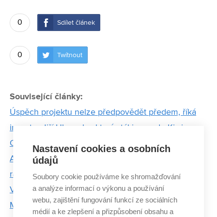
0
Sdílet článek
0
Twítnout
Související články:
Úspěch projektu nelze předpovědět předem, říká
investor Jiří Hlavenka, který stál i u zrodu Kiwi.com
Od diferenciálních rovnic k fermentované zálivce.
Nastavení cookies a osobních
Absolvent FSI slaví úspěchy se svou unikátní
údajů
rajčatovou omáčkou
Soubory cookie používáme ke shromažďování
a analýze informací o výkonu a používání
Vyšla nová dětská kniha absolventa FSI VUT.
webu, zajištění fungování funkcí ze sociálních
Mimoprostor zábavným způsobem přibližuje
médií a ke zlepšení a přizpůsobení obsahu a