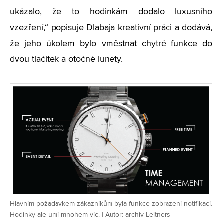
ukázalo, že to hodinkám dodalo luxusního
vzezření,“ popisuje Dlabaja kreativní práci a dodává,
že jeho úkolem bylo vměstnat chytré funkce do
dvou tlačítek a otočné lunety.
Hlavním požadavkem zákazníkům byla funkce zobrazení notifikací.
Hodinky ale umí mnohem víc. | Autor: archiv Leitners