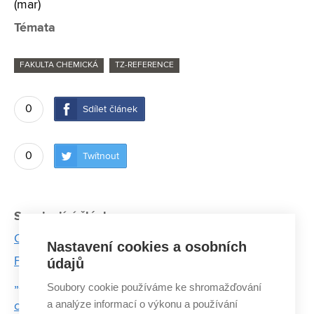
(mar)
Témata
FAKULTA CHEMICKÁ
TZ-REFERENCE
0
Sdílet článek
0
Twítnout
Související články:
Odvážná inovace v recyklaci: Výzkumník Silvestr
Nastavení cookies a osobních
Figalla mění odpadní kaly na cennou surovinu
údajů
„Plasty tu budou stále, jen je třeba se k nim jinak
Soubory cookie používáme ke shromažďování
a analýze informací o výkonu a používání
chovat,“ říká profesorka Adriána Kovalčík, která se