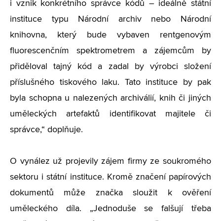
i vznik konkrétního správce kódů – ideálně státní
instituce typu Národní archiv nebo Národní
knihovna, který bude vybaven rentgenovým
fluorescenčním spektrometrem a zájemcům by
přiděloval tajný kód a zadal by výrobci složení
příslušného tiskového laku. Tato instituce by pak
byla schopna u nalezených archiválií, knih či jiných
uměleckých artefaktů identifikovat majitele či
správce,“ doplňuje.
O vynález už projevily zájem firmy ze soukromého
sektoru i státní instituce. Kromě značení papírových
dokumentů může značka sloužit k ověření
uměleckého díla. „Jednoduše se falšují třeba