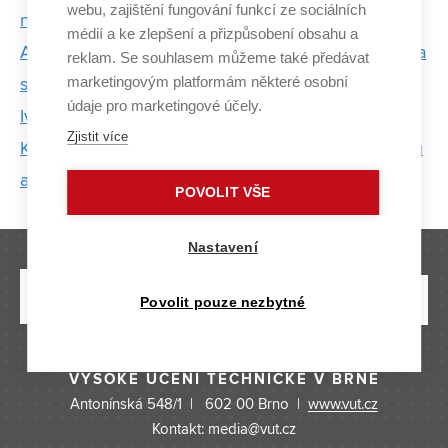
webu, zajištění fungování funkcí ze sociálních
naučila čelit výzvám
médií a ke zlepšení a přizpůsobení obsahu a
Adam a Kateřina Chromí: Já byla zadýchaná, brácha
reklam. Se souhlasem můžeme také předávat
marketingovým platformám některé osobní
se skoro nudil
údaje pro marketingové účely.
Ivana Márová: Čas jde vždy pouze jedním směrem
Zjistit více
Král a Královna Majálesu by měli šířit dobrou náladu
a bojovat za studenty, říká kandidátka za VUT
POVOLIT VŠE
Nastavení
Povolit pouze nezbytné
VYSOKÉ UČENÍ TECHNICKÉ V BRNĚ
Antonínská 548/1 | 602 00 Brno |
www.vut.cz
Kontakt: media@vut.cz