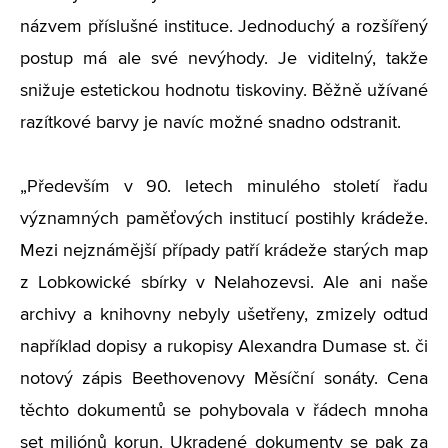
názvem příslušné instituce. Jednoduchý a rozšířený
postup má ale své nevýhody. Je viditelný, takže
snižuje estetickou hodnotu tiskoviny. Běžně užívané
razítkové barvy je navíc možné snadno odstranit.
„Především v 90. letech minulého století řadu
významných paměťových institucí postihly krádeže.
Mezi nejznámější případy patří krádeže starých map
z Lobkowické sbírky v Nelahozevsi. Ale ani naše
archivy a knihovny nebyly ušetřeny, zmizely odtud
například dopisy a rukopisy Alexandra Dumase st. či
notový zápis Beethovenovy Měsíční sonáty. Cena
těchto dokumentů se pohybovala v řádech mnoha
set miliónů korun. Ukradené dokumenty se pak za