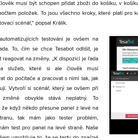
Člověk musí být schopen přidat zboží do košíku, v košíku
počtem položek. To jsou všechno kroky, které platí pro 
tovací scénář,“ popsal Králík.
automatizujících testování je ovšem na
ada. To, čím se chce Tesabot odlišit, je
 reagovat na změny. „K dispozici je řada
 a služeb, které si ale člověk musí
vat do počítače a pracovat s nimi tak, jak
jí. Vytvoří si scénář, který se ovšem při
v změně obvykle stává neplatný. To
 že když někdo přesune panel z levé na
tranu, tak mám jako tester problém,
ám test pro panel na levé straně. Naše
šem umožňuje to, že se testy do značné