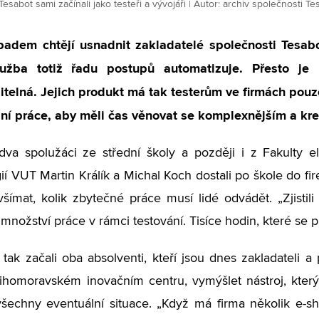
Tesabot sami začínali jako testeři a vývojáři | Autor: archiv společnosti Te
adem chtějí usnadnit zakladatelé společnosti Tesabo
lužba totiž řadu postupů automatizuje. Přesto je
telná. Jejich produkt má tak testerům ve firmách pouze
pní práce, aby měli čas věnovat se komplexnějším a kr
va spolužáci ze střední školy a později i z Fakulty e
ií VUT Martin Králík a Michal Koch dostali po škole do fi
 všímat, kolik zbytečné práce musí lidé odvádět. „Zjisti
nožství práce v rámci testování. Tisíce hodin, které se pro
tak začali oba absolventi, kteří jsou dnes zakladateli a
 Jihomoravském inovačním centru, vymýšlet nástroj, kter
všechny eventuální situace. „Když má firma několik e-s