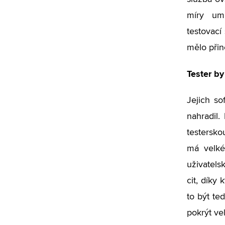
míry um
testovací
mělo přin
Tester by
Jejich s
nahradil.
testersko
má velké
uživatels
cit, díky
to být te
pokrýt ve