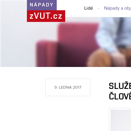
NÁPADY
Lidé
Nápady a ob
zVUT.cz
SLUŽB
9. LEDNA 2017
ČLOV