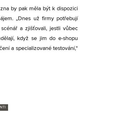
ezna by pak měla být k dispozici
 zájem. „Dnes už firmy potřebují
scénář a zjišťovali, jestli vůbec
udělají, když se jim do e-shopu
čení a specializované testování,“
NTI