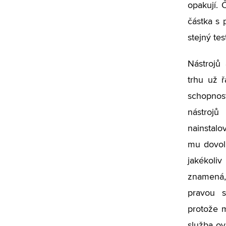
opakují. 
částka s 
stejný tes
Nástrojů 
trhu už ř
schopnost
nástrojů
nainstalo
mu dovolu
jakékoli
znamená,
pravou s
protože m
služba ov