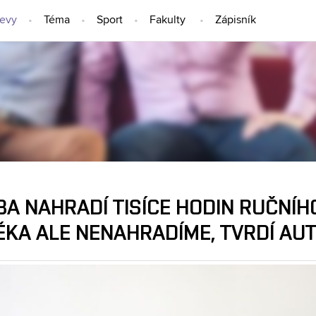
jevy
Téma
Sport
Fakulty
Zápisník
NÁPADY A OBJEVY
A NAHRADÍ TISÍCE HODIN RUČNÍH
ĚKA ALE NENAHRADÍME, TVRDÍ AUT