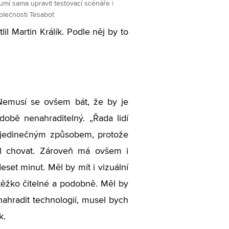
umí sama upravit testovací scénáře |
polečnosti Tesabot
il Martin Králík. Podle něj by to
 Nemusí se ovšem bát, že by je
 době nenahraditelný. „Řada lidí
t jedinečným způsobem, protože
ěl chovat. Zároveň má ovšem i
eset minut. Měl by mít i vizuální
 těžko čitelné a podobně. Měl by
 nahradit technologií, musel bych
k.