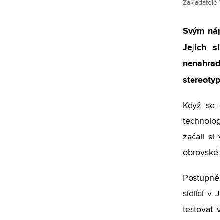
Zakladatelé 
Svým náp
Jejich s
nenahradi
stereoty
Když se d
technolog
začali si
obrovské m
Postupně 
sídlící v
testovat 