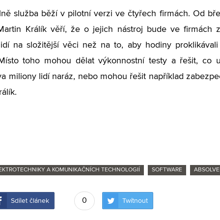
ě služba běží v pilotní verzi ve čtyřech firmách. Od bř
Martin Králík věří, že o jejich nástroj bude ve firmách
lidí na složitější věci než na to, aby hodiny proklikávali 
Místo toho mohou dělat výkonnostní testy a řešit, co 
dva miliony lidí naráz, nebo mohou řešit například zabezpe
álík.
LEKTROTECHNIKY A KOMUNIKAČNÍCH TECHNOLOGIÍ
SOFTWARE
ABSOLVE
0
Sdílet článek
Twítnout