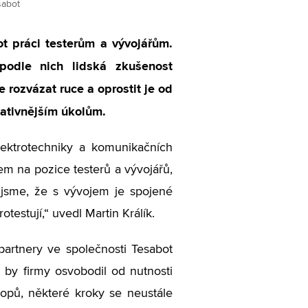
sabot
t práci testerům a vývojářům.
 podle nich lidská zkušenost
 rozvázat ruce a oprostit je od
eativnějším úkolům.
lektrotechniky a komunikačních
rem na pozice testerů a vývojářů,
li jsme, že s vývojem je spojené
testují,“ uvedl Martin Králík.
 partnery ve společnosti Tesabot
ý by firmy osvobodil od nutnosti
hopů, některé kroky se neustále