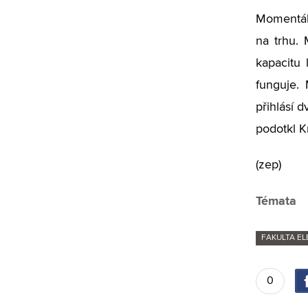
Momentáln
na trhu. 
kapacitu 
funguje. 
přihlásí 
podotkl Kr
(zep)
Témata
FAKULTA E
0