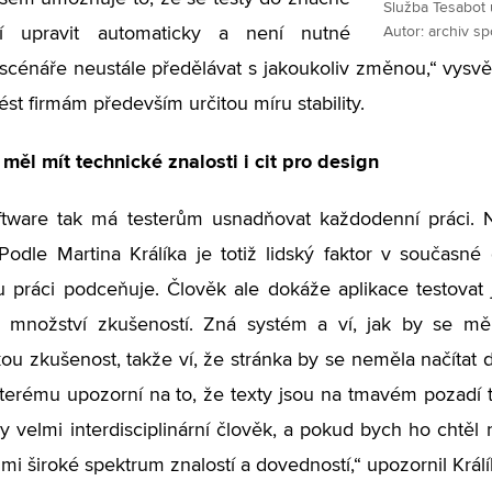
Služba Tesabot 
í upravit automaticky a není nutné
Autor: archiv s
 scénáře neustále předělávat s jakoukoliv změnou,“ vysvětl
ést firmám především určitou míru stability.
 měl mít technické znalosti i cit pro design
oftware tak má testerům usnadňovat každodenní práci.
 Podle Martina Králíka je totiž lidský faktor v současné
u práci podceňuje. Člověk ale dokáže aplikace testova
 množství zkušeností. Zná systém a ví, jak by se m
kou zkušenost, takže ví, že stránka by se neměla načítat d
 kterému upozorní na to, že texty jsou na tmavém pozadí
dy velmi interdisciplinární člověk, a pokud bych ho chtěl
lmi široké spektrum znalostí a dovedností,“ upozornil Králí