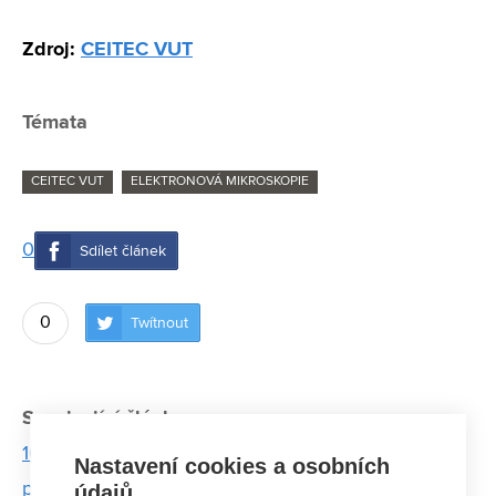
Zdroj:
CEITEC VUT
Témata
CEITEC VUT
ELEKTRONOVÁ MIKROSKOPIE
0
Sdílet článek
0
Twítnout
Související články:
100 let od narození Josefa Dadoka, průkopníka
Nastavení cookies a osobních
přístrojové techniky
údajů