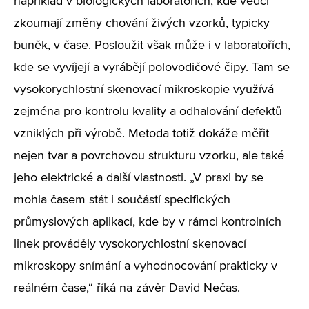
například v biologických laboratořích, kde vědci
zkoumají změny chování živých vzorků, typicky
buněk, v čase. Posloužit však může i v laboratořích,
kde se vyvíjejí a vyrábějí polovodičové čipy. Tam se
vysokorychlostní skenovací mikroskopie využívá
zejména pro kontrolu kvality a odhalování defektů
vzniklých při výrobě. Metoda totiž dokáže měřit
nejen tvar a povrchovou strukturu vzorku, ale také
jeho elektrické a další vlastnosti.
„V praxi by se
mohla časem stát i součástí specifických
průmyslových aplikací, kde by v rámci kontrolních
linek prováděly vysokorychlostní skenovací
mikroskopy snímání a vyhodnocování prakticky v
reálném čase,“
říká na závěr David Nečas.