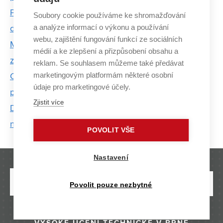
Padouch nebo hrdina? Elektronový mikroskop v roli
Soubory cookie používáme ke shromažďování
a analýze informací o výkonu a používání
detektiva
webu, zajištění fungování funkcí ze sociálních
Mikroskop budoucnosti: Spojení světla a elektronů
médií a ke zlepšení a přizpůsobení obsahu a
získalo prestižní grant
reklam. Se souhlasem můžeme také předávat
marketingovým platformám některé osobní
CEITEC VUT otevřel laboratoř s přesahem do
údaje pro marketingové účely.
průmyslu
Zjistit více
Do Brna se sjely světové špičky v oblasti
nanotechnologií. CEITEC hostil konferenci ICN+T
POVOLIT VŠE
Nastavení
Povolit pouze nezbytné