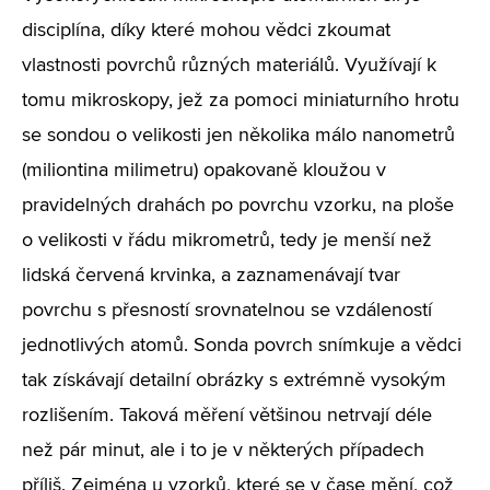
disciplína, díky které mohou vědci zkoumat
vlastnosti povrchů různých materiálů. Využívají k
tomu mikroskopy, jež za pomoci miniaturního hrotu
se sondou o velikosti jen několika málo nanometrů
(miliontina milimetru) opakovaně kloužou v
pravidelných drahách po povrchu vzorku, na ploše
o velikosti v řádu mikrometrů, tedy je menší než
lidská červená krvinka, a zaznamenávají tvar
povrchu s přesností srovnatelnou se vzdáleností
jednotlivých atomů. Sonda povrch snímkuje a vědci
tak získávají detailní obrázky s extrémně vysokým
rozlišením. Taková měření většinou netrvají déle
než pár minut, ale i to je v některých případech
příliš. Zejména u vzorků, které se v čase mění, což