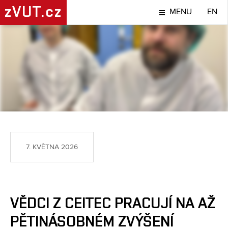
zVUT.cz
MENU
EN
NÁPADY A OBJEVY
7. KVĚTNA 2026
VĚDCI Z CEITEC PRACUJÍ NA AŽ
PĚTINÁSOBNÉM ZVÝŠENÍ