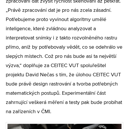
zpracování dat zvýšit rychlost skenování až pětkrát.
„Právě zpracování dat je pro nás zcela zásadní.
Potřebujeme proto vyvinout algoritmy umělé
inteligence, které zvládnou analyzovat a
interpretovat snímky i z takto rozvolněného rastru
přímo, aniž by potřebovaly vědět, co se odehrálo ve
slepých místech. Což pro nás bude asi ta největší
výzva,“
doplňuje za CEITEC VUT spoluřešitel
projektu David Nečas s tím, že úlohou CEITEC VUT
bude právě design rastrování a tvorba potřebných
matematických postupů. Experimentální část
zahrnující veškerá měření a testy pak bude probíhat
na zařízeních v ČMI.