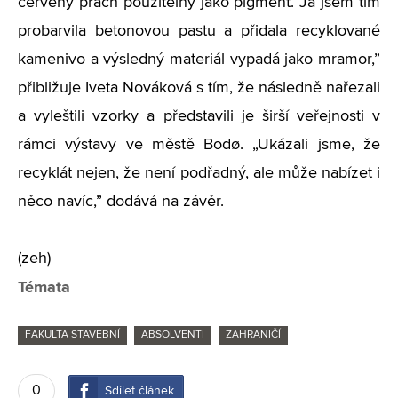
červený prach použitelný jako pigment. Já jsem tím
probarvila betonovou pastu a přidala recyklované
kamenivo a výsledný materiál vypadá jako mramor,”
přibližuje Iveta Nováková s tím, že následně nařezali
a vyleštili vzorky a představili je širší veřejnosti v
rámci výstavy ve městě Bodø. „Ukázali jsme, že
recyklát nejen, že není podřadný, ale může nabízet i
něco navíc,” dodává na závěr.
(zeh)
Témata
FAKULTA STAVEBNÍ
ABSOLVENTI
ZAHRANIČÍ
0
Sdílet článek