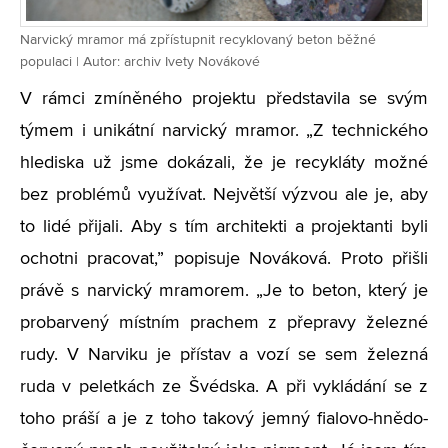
Narvický mramor má zpřístupnit recyklovaný beton běžné
populaci | Autor: archiv Ivety Novákové
V rámci zmíněného projektu představila se svým
týmem i unikátní narvický mramor. „Z technického
hlediska už jsme dokázali, že je recykláty možné
bez problémů využívat. Největší výzvou ale je, aby
to lidé přijali. Aby s tím architekti a projektanti byli
ochotni pracovat,” popisuje Nováková. Proto přišli
právě s narvický mramorem. „Je to beton, který je
probarvený místním prachem z přepravy železné
rudy. V Narviku je přístav a vozí se sem železná
ruda v peletkách ze Švédska. A při vykládání se z
toho práší a je z toho takový jemný fialovo-hnědo-