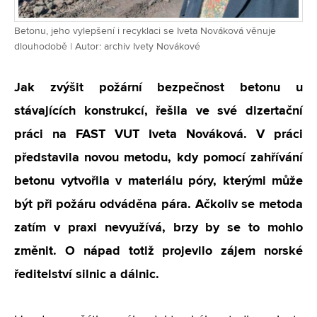
Betonu, jeho vylepšení i recyklaci se Iveta Nováková věnuje
dlouhodobě | Autor: archiv Ivety Novákové
Jak zvýšit požární bezpečnost betonu u
stávajících konstrukcí, řešila ve své dizertační
práci na FAST VUT Iveta Nováková. V práci
představila novou metodu, kdy pomocí zahřívání
betonu vytvořila v materiálu póry, kterými může
být při požáru odváděna pára. Ačkoliv se metoda
zatím v praxi nevyužívá, brzy by se to mohlo
změnit. O nápad totiž projevilo zájem norské
ředitelství silnic a dálnic.