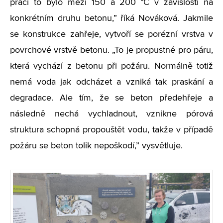
práci to bylo mezi 150 a 200 °C v závislosti na
konkrétním druhu betonu,” říká Nováková. Jakmile
se konstrukce zahřeje, vytvoří se porézní vrstva v
povrchové vrstvě betonu. „To je propustné pro páru,
která vychází z betonu při požáru. Normálně totiž
nemá voda jak odcházet a vzniká tak praskání a
degradace. Ale tím, že se beton předehřeje a
následně nechá vychladnout, vznikne pórová
struktura schopná propouštět vodu, takže v případě
požáru se beton tolik nepoškodí,” vysvětluje.