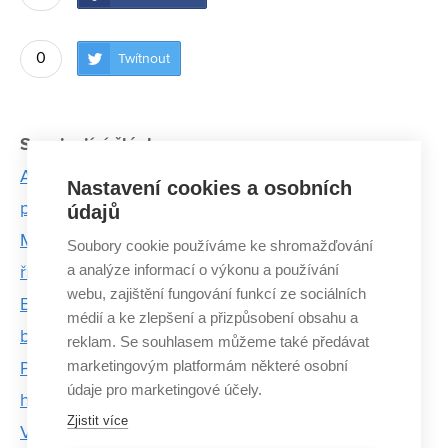
0
Twítnout
Související články:
Architektka Nora Harper dorazila na Zlaté promoce
Nastavení cookies a osobních
po 50 letech až z Londýna
údajů
Meditace? Kdepak, s Dalajlámou tvrdě pracujeme,
Soubory cookie používáme ke shromažďování
a analýze informací o výkonu a používání
říká doktorand Jiří Sázel
webu, zajištění fungování funkcí ze sociálních
Beatles nekopírujeme. Vystupovat budeme, dokud
médií a ke zlepšení a přizpůsobení obsahu a
bude zájem, říká Rovnaník z Glass Onion
reklam. Se souhlasem můžeme také předávat
marketingovým platformám některé osobní
Přes den nebe a země. Společně se setkávají pod
údaje pro marketingové účely.
hladinou
Zjistit více
VUT postupně zavádí novou metodu zadávání