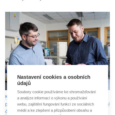
aktuálních výzkumů mohou být za nespecifickou bolestí
spodních zad málo používané nebo naopak přetížené
fascie. T
Nastavení cookies a osobních
údajů
Soubory cookie používáme ke shromažďování
K lepšímu pochopení bezcementového betonu
a analýze informací o výkonu a používání
přispěl výzkum z FCH VUT. Závěry otiskly i prestižní
webu, zajištění fungování funkcí ze sociálních
médií a ke zlepšení a přizpůsobení obsahu a
časopisy