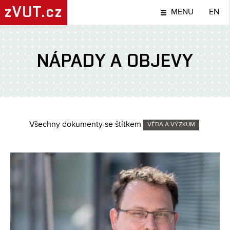
zVUT.cz
MENU
EN
NÁPADY A OBJEVY
Všechny dokumenty se štítkem
VĚDA A VÝZKUM