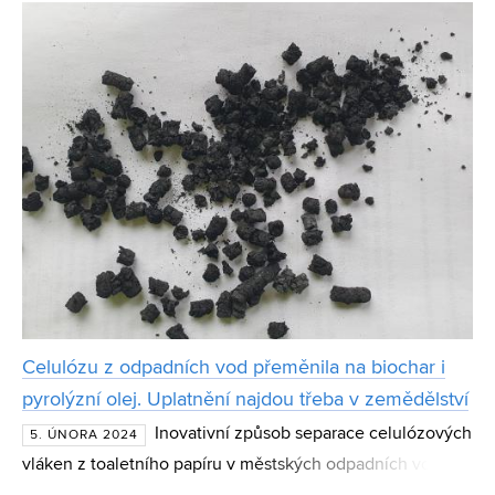
FEKT VUT. Projekt, na kterém se podílí i několik komerčn
Celulózu z odpadních vod přeměnila na biochar i
pyrolýzní olej. Uplatnění najdou třeba v zemědělství
Inovativní způsob separace celulózových
5. ÚNORA 2024
vláken z toaletního papíru v městských odpadních vodách