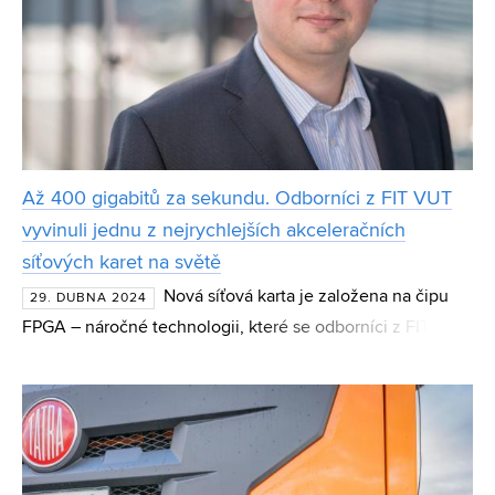
Až 400 gigabitů za sekundu. Odborníci z FIT VUT
vyvinuli jednu z nejrychlejších akceleračních
síťových karet na světě
Nová síťová karta je založena na čipu
29. DUBNA 2024
FPGA – náročné technologii, které se odborníci z FIT VUT
věnují déle než 20 let. Ultra rychlá hardwarově
akcelerovaná karta vznikla loni v rámci spolupráce sdruže