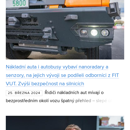
Nákladní auta i autobusy vybaví nanoradary a
senzory, na jejich vývoji se podíleli odborníci z FIT
VUT. Zvýší bezpečnost na silnicích
Řidiči nákladních aut mívají o
25. BŘEZNA 2024
bezprostředním okolí vozu špatný přehled – slepé úhly jim
pokrývají nejen oblast před vozem a za ním, ale i po
bočních stranách. Od července 2024 proto musí být podle
na