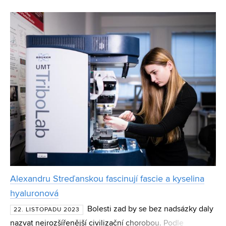
představila dizertační práce Denisy Djordjevićové.
Rodačka ze srbského Bělehradu, která se desítky let ž
Alexandru Streďanskou fascinují fascie a kyselina
hyaluronová
Bolesti zad by se bez nadsázky daly
22. LISTOPADU 2023
nazvat nejrozšířenější civilizační chorobou. Podle