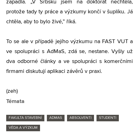
zapadla. „V Srbsku jsem na doktorát nechtěla,
protože tady ty práce a výzkumy končí v šuplíku. Já
chtěla, aby to bylo živé,” říká.
To se ale v případě jejího výzkumu na FAST VUT a
ve spolupráci s AdMaS, zdá se, nestane. Vyšly už
dva odborné články a ve spolupráci s komerčními
firmami diskutují aplikaci závěrů v praxi.
(zeh)
Témata
FAKULTA STAVEBNÍ
ADMAS
ABSOLVENTI
STUDENTI
VĚDA A VÝZKUM