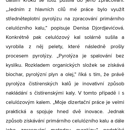
dalším kroku se totiž pustila do jeho zpracování.
„Jedním z hlavních cílů mé práce bylo využít
středněteplotní pyrolýzu na zpracování primárního
celulózního kalu,” popisuje Denisa Djordjevićová.
Konkrétně pak celulózový kal solárně sušila a
vyrobila z něj pelety, které následně prošly
procesem pyrolýzy. „Pyrolýza je spalování bez
kyslíku. Rozkladem organických složek se získává
biochar, pyrolýzní plyn a olej,” říká s tím, že právě
pyrolýza čistírenských kalů je inovativní způsob
nakládání s čistírenskými kaly. V tomto případě i s
celulózovým kalem. „Moje dizertační práce je velmi
praktická a spojuje hned dvě inovace. Jednak
způsob získávání primárního celulózního kalu a dále