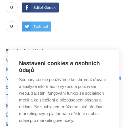
0
Sdílet článek
0
Twítnout
Související články:
V centru AdMaS mají speciální pece. Zkouší v nich
Nastavení cookies a osobních
teplotní odolnost materiálů
údajů
V centru AdMaS hledají asfaltovou směs, která zvýší
Soubory cookie používáme ke shromažďování
a analýze informací o výkonu a používání
bezpečnost na silnicích
webu, zajištění fungování funkcí ze sociálních
Tomáš Apeltauer: Evakuace osob je stále důležitější
médií a ke zlepšení a přizpůsobení obsahu a
téma. Naše modely v tom pomáhají
reklam. Se souhlasem můžeme také předávat
marketingovým platformám některé osobní
Odborníci z FAST testují energopiloty – zajistí
údaje pro marketingové účely.
statiku i chlazení budov