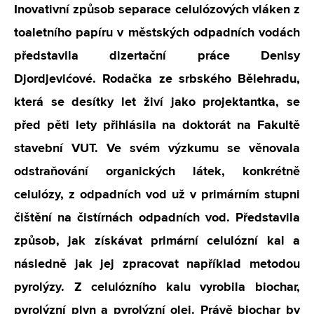
Inovativní způsob separace celulózových vláken z
toaletního papíru v městských odpadních vodách
představila dizertační práce Denisy
Djordjevićové. Rodačka ze srbského Bělehradu,
která se desítky let živí jako projektantka, se
před pěti lety přihlásila na doktorát na Fakultě
stavební VUT. Ve svém výzkumu se věnovala
odstraňování organických látek, konkrétně
celulózy, z odpadních vod už v primárním stupni
čištění na čistírnách odpadních vod. Představila
způsob, jak získávat primární celulózní kal a
následně jak jej zpracovat například metodou
pyrolýzy. Z celulózního kalu vyrobila biochar,
pyrolýzní plyn a pyrolýzní olej. Právě biochar by