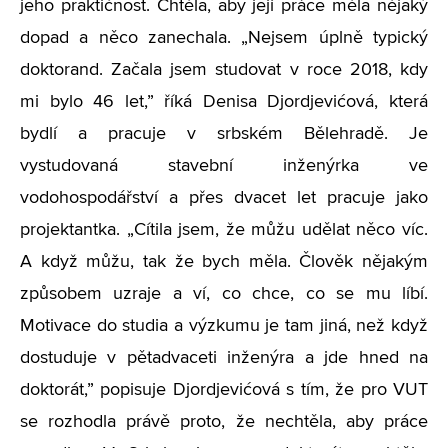
jeho praktičnost. Chtěla, aby její práce měla nějaký
dopad a něco zanechala. „Nejsem úplně typický
doktorand. Začala jsem studovat v roce 2018, kdy
mi bylo 46 let,” říká Denisa Djordjevićová, která
bydlí a pracuje v srbském Bělehradě. Je
vystudovaná stavební inženýrka ve
vodohospodářství a přes dvacet let pracuje jako
projektantka. „Cítila jsem, že můžu udělat něco víc.
A když můžu, tak že bych měla. Člověk nějakým
způsobem uzraje a ví, co chce, co se mu líbí.
Motivace do studia a výzkumu je tam jiná, než když
dostuduje v pětadvaceti inženýra a jde hned na
doktorát,” popisuje Djordjevićová s tím, že pro VUT
se rozhodla právě proto, že nechtěla, aby práce