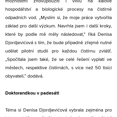
možnostmi znovupoužití i vlivu na kalové
hospodářství a biologické procesy na čistírně
odpadních vod. „Myslím si, že moje práce vytvořila
základ pro další výzkum. Navrhla jsem i další kroky,
které by podle mě měly následovat,” říká Denisa
Djordjevićová s tím, že bude případně zřejmě nutné
udělat pilotní studii pro každou čistírnu zvlášť.
„Spočítala jsem také, že se celé řešení vyplatí ve
městech, respektive čistírnách, s více než 50 tisíci
obyvateli,” dodává.
Doktorandkou v padesáti
Téma si Denisa Djordjevićová vybrala zejména pro