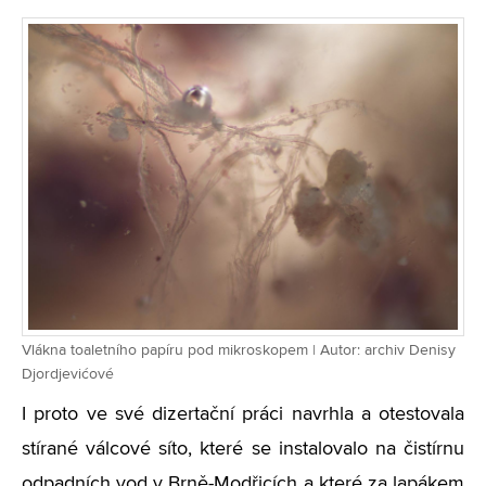
Vlákna toaletního papíru pod mikroskopem | Autor: archiv Denisy
Djordjevićové
I proto ve své dizertační práci navrhla a otestovala
stírané válcové síto, které se instalovalo na čistírnu
odpadních vod v Brně-Modřicích a které za lapákem