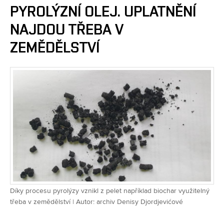
PYROLÝZNÍ OLEJ. UPLATNĚNÍ
NAJDOU TŘEBA V
ZEMĚDĚLSTVÍ
Díky procesu pyrolýzy vznikl z pelet například biochar využitelný
třeba v zemědělství | Autor: archiv Denisy Djordjevićové