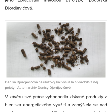
jeho zpracování metodou pyrolýzy,” podotýká
Djordjevićová.
Denisa Djordjevićová celulózový kal vysušila a vyrobila z něj
pelety | Autor: archiv Denisy Djordjevićové
V závěru své práce vyhodnotila získané produkty z
hlediska energetického využití a zamýšlela se nad