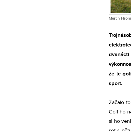
Martin Hromá
Trojnás
elektrot
dvanáct
výkonnost
že je go
sport.
Začalo to
Golf ho na
si ho ven
set s pět