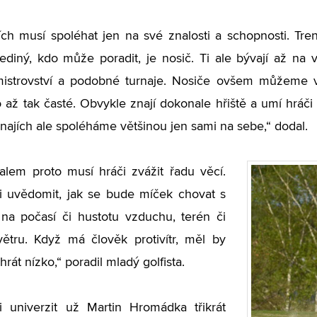
jích musí spoléhat jen na své znalosti a schopnosti. Tren
ediný, kdo může poradit, je nosič. Ti ale bývají až na vě
istrovství a podobné turnaje. Nosiče ovšem můžeme vyu
 až tak časté. Obvykle znají dokonale hřiště a umí hráči
rnajích ale spoléháme většinou jen sami na sebe,“ dodal.
lem proto musí hráči zvážit řadu věcí.
i uvědomit, jak se bude míček chovat s
na počasí či hustotu vzduchu, terén či
větru. Když má člověk protivítr, měl by
hrát nízko,“ poradil mladý golfista.
i univerzit už Martin Hromádka třikrát