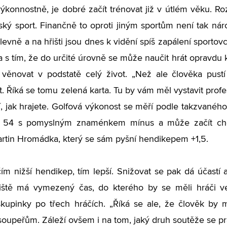
ýkonnostně, je dobré začít trénovat již v útlém věku. Ro
ský sport. Finančně to oproti jiným sportům není tak ná
evně a na hřišti jsou dnes k vidění spíš zapálení sportovc
s tím, že do určité úrovně se může naučit hrát opravdu k
 věnovat v podstatě celý život. „Než ale člověka pustí
. Říká se tomu zelená karta. Tu by vám měl vystavit profes
, jak hrajete. Golfová výkonost se měří podle takzvanéh
 54 s pomyslným znaménkem mínus a může začít chodit 
rtin Hromádka, který se sám pyšní hendikepem +1,5.
 čím nižší hendikep, tím lepší. Snižovat se pak dá účastí
iště má vymezený čas, do kterého by se měli hráči vej
kupinky po třech hráčích. „Říká se ale, že člověk by měl 
soupeřům. Záleží ovšem i na tom, jaký druh soutěže se p