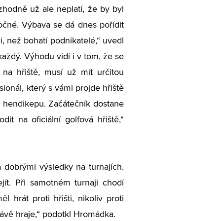
zhodně už ale neplatí, že by byl
ročné. Výbava se dá dnes pořídit
i, než bohatí podnikatelé,“ uvedl
aždý. Výhodu vidí i v tom, že se
 na hřiště, musí už mít určitou
ionál, který s vámi projde hřiště
o hendikepu. Začátečník dostane
na oficiální golfová hřiště,“
 a dobrými výsledky na turnajích.
ít. Při samotném turnaji chodí
hrát proti hřišti, nikoliv proti
rávě hraje,“ podotkl Hromádka.