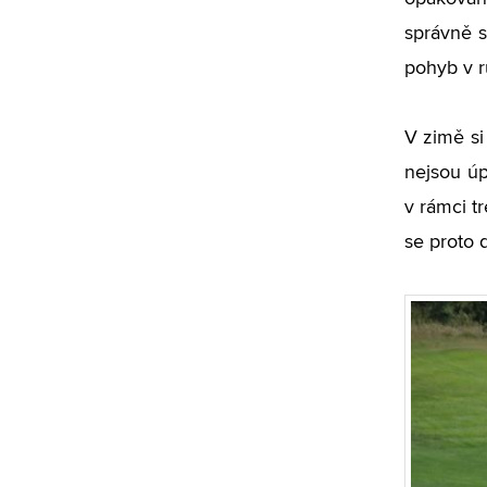
správně s
pohyb v r
V zimě si
nejsou úp
v rámci t
se proto 