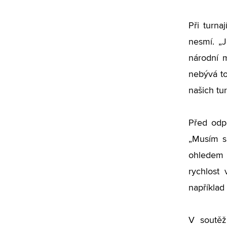
Při turna
nesmí. „J
národní m
nebývá to
našich tu
Před odpa
„Musím s
ohledem 
rychlost 
například 
V soutěž