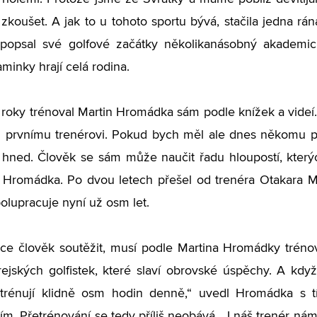
 zkoušet. A jak to u tohoto sportu bývá, stačila jedna rá
,“ popsal své golfové začátky několikanásobný akademi
inky hrají celá rodina.
 roky trénoval Martin Hromádka sám podle knížek a videí
prvnímu trenérovi. Pokud bych měl ale dnes někomu por
hned. Člověk se sám může naučit řadu hloupostí, který
 Hromádka. Po dvou letech přešel od trenéra Otakara M
olupracuje nyní už osm let.
e člověk soutěžit, musí podle Martina Hromádky trénov
jských golfistek, které slaví obrovské úspěchy. A když 
že trénují klidně osm hodin denně,“ uvedl Hromádka s 
m. Přetrénování se tedy příliš neobává. „I náš trenér n