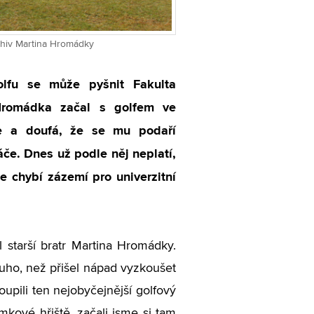
rchiv Martina Hromádky
lfu se může pyšnit Fakulta
 Hromádka začal s golfem ve
je a doufá, že se mu podaří
áče. Dnes už podle něj neplatí,
e chybí zázemí pro univerzitní
 starší bratr Martina Hromádky.
dlouho, než přišel nápad vyzkoušet
upili ten nejobyčejnější golfový
mkové hřiště, začali jsme si tam