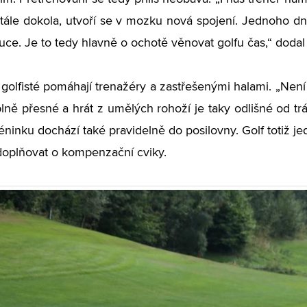
tále dokola, utvoří se v mozku nová spojení. Jednoho d
uce. Je to tedy hlavně o ochotě věnovat golfu čas,“ doda
 golfisté pomáhají trenažéry a zastřešenými halami. „Není 
lně přesné a hrát z umělých rohoží je taky odlišné od tr
réninku dochází také pravidelně do posilovny. Golf totiž 
doplňovat o kompenzační cviky.