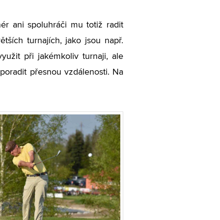
ér ani spoluhráči mu totiž radit
tších turnajích, jako jsou např.
žit při jakémkoliv turnaji, ale
 poradit přesnou vzdálenosti. Na