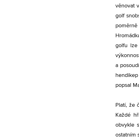
věnovat v
golf snob
poměrně l
Hromádka 
golfu lze
výkonnost
a posoudí
hendikep
popsal Ma
Platí, že
Každé hř
obvykle s
ostatním 