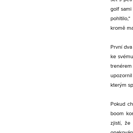
golf sami
pohltilo
kromě mam
První dva
ke svému 
trenérem 
upozornil
kterým sp
Pokud chc
boom kore
zjistí, 
opakování