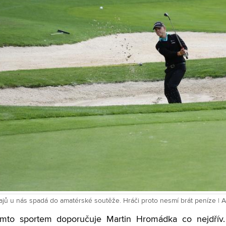
najů u nás spadá do amatérské soutěže. Hráči proto nesmí brát peníze | 
tímto sportem doporučuje Martin Hromádka co nejdří