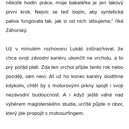
několik hodin práce, moje bakalářka je jen takový
první krok. Nejvíc se teď bojím, aby syntetická
paliva fungovala tak, jak si od nich slibujeme,“ říká
Záhorský.
Už v minulém rozhovoru Lukáš zdůrazňoval, že
chce svoji závodní kariéru ukončit na vrcholu, a to
prý pořád platí. Zda ten vrchol přijde tento rok nebo
později, sám neví. Ať už ho konec kariéry dostihne
kdykoliv, chtěl by s motorovými prkny spojit i svoji
nezávodní budoucnost. A i když ještě váhá nad
výběrem magisterského studia, určitě půjde o obor,
který jde propojit s motosurfingem.