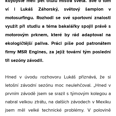
kdybyste měli pět titulů mistra světa. Své o tom
ví i Lukáš Záhorský, světový šampion v
motosurfingu. Rozhodl se své sportovní znalosti
využít při studiu a téma bakalářky spojil právě s
motorovým prknem, které by rád adaptoval na
ekologičtější paliva. Práci píše pod patronátem
firmy MSR Engines, za jejíž tovární tým poslední
tři sezóny závodil.
Hned v úvodu rozhovoru Lukáš přiznává, že si
letošní závodní sezónu moc neulehčoval. „Hned v
prvním závodě jsem se srazil s týmovým kolegou a
nabral velkou ztrátu, na dalších závodech v Mexiku
jsem měl velké technické problémy. V polovině