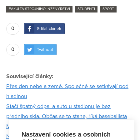
FAKULTA STROJNÍHO INŽENÝRSTVÍ
STUDENTI
SPORT
0
Sdílet článek
0
Twítnout
Související články:
Přes den nebe a země. Společně se setkávají pod
hladinou
Stačí špatný odpal a auto u stadionu je bez
předního skla. Občas se to stane, říká baseballista
Michal Ondráček
Nastavení cookies a osobních
Na stupně vítězů vedou legendární Strojařské