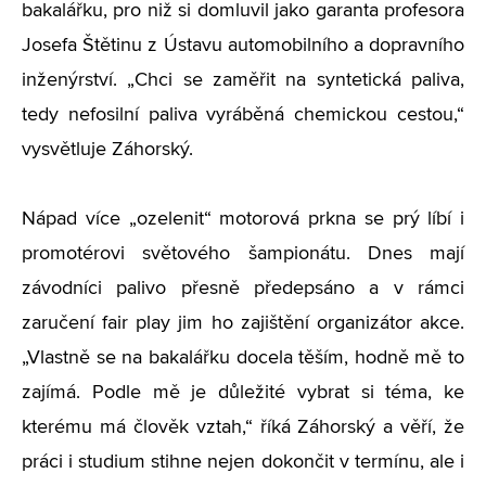
bakalářku, pro niž si domluvil jako garanta profesora
Josefa Štětinu z Ústavu automobilního a dopravního
inženýrství. „Chci se zaměřit na syntetická paliva,
tedy nefosilní paliva vyráběná chemickou cestou,“
vysvětluje Záhorský.
Nápad více „ozelenit“ motorová prkna se prý líbí i
promotérovi světového šampionátu. Dnes mají
závodníci palivo přesně předepsáno a v rámci
zaručení fair play jim ho zajištění organizátor akce.
„Vlastně se na bakalářku docela těším, hodně mě to
zajímá. Podle mě je důležité vybrat si téma, ke
kterému má člověk vztah,“ říká Záhorský a věří, že
práci i studium stihne nejen dokončit v termínu, ale i