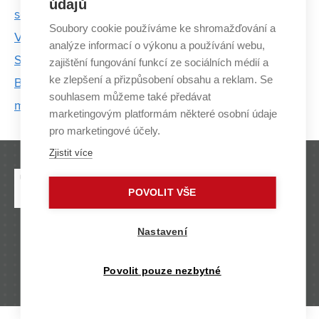
údajů
schody
Soubory cookie používáme ke shromažďování a
Vodní pólo v Česku platí za studentský sport.
analýze informací o výkonu a používání webu,
Stipendium je velká pomoc, říká hráč z FSI
zajištění fungování funkcí ze sociálních médií a
ke zlepšení a přizpůsobení obsahu a reklam. Se
Basketbalem se v Česku nedá uživit, proto je dobré
souhlasem můžeme také předávat
mít i zadní vrátka, říká Michal Jedovnický
marketingovým platformám některé osobní údaje
pro marketingové účely.
Zjistit více
POVOLIT VŠE
Nastavení
VYSOKÉ UČENÍ TECHNICKÉ V BRNĚ
Antonínská 548/1 | 602 00 Brno |
www.vut.cz
Povolit pouze nezbytné
Kontakt: media@vut.cz