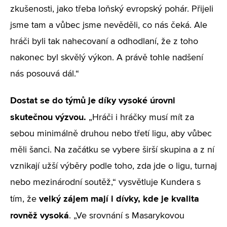
zkušenosti, jako třeba loňský evropský pohár. Přijeli
jsme tam a vůbec jsme nevěděli, co nás čeká. Ale
hráči byli tak nahecovaní a odhodlaní, že z toho
nakonec byl skvělý výkon. A právě tohle nadšení
nás posouvá dál.“
Dostat se do týmů je díky vysoké úrovni
skutečnou výzvou.
„Hráči i hráčky musí mít za
sebou minimálně druhou nebo třetí ligu, aby vůbec
měli šanci. Na začátku se vybere širší skupina a z ní
vznikají užší výběry podle toho, zda jde o ligu, turnaj
nebo mezinárodní soutěž,“ vysvětluje Kundera s
velký zájem mají i dívky, kde je kvalita
tím, že
rovněž vysoká
. „Ve srovnání s Masarykovou