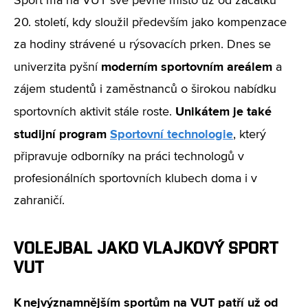
Sport má na VUT své pevné místo už od začátku
20. století, kdy sloužil především jako kompenzace
za hodiny strávené u rýsovacích prken. Dnes se
moderním sportovním areálem
univerzita pyšní
a
zájem studentů i zaměstnanců o širokou nabídku
Unikátem je také
sportovních aktivit stále roste.
studijní program
Sportovní technologie
, který
připravuje odborníky na práci technologů v
profesionálních sportovních klubech doma i v
zahraničí.
VOLEJBAL JAKO VLAJKOVÝ SPORT
VUT
K nejvýznamnějším sportům na VUT patří už od