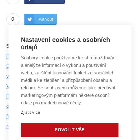
0
Twítnout
Nastavení cookies a osobních
Související články:
údajů
Požární sport nepatří jen na venkov
Soubory cookie používáme ke shromažďování
a analýze informací o výkonu a používání
Díky sportovnímu stipendiu může dvacetiletý
webu, zajištění fungování funkcí ze sociálních
vzpěrač z VUT trénovat devětkrát týdně
médií a ke zlepšení a přizpůsobení obsahu a
VUT bodovalo na Českých akademických hrách
reklam. Se souhlasem můžeme také předávat
marketingovým platformám některé osobní
Pod Palackého vrchem sportují nejen studenti, ale i
údaje pro marketingové účely.
děti
Zjistit více
Na Boulder Open Air se utkali profesionální i
rekreační lezci
POVOLIT VŠE