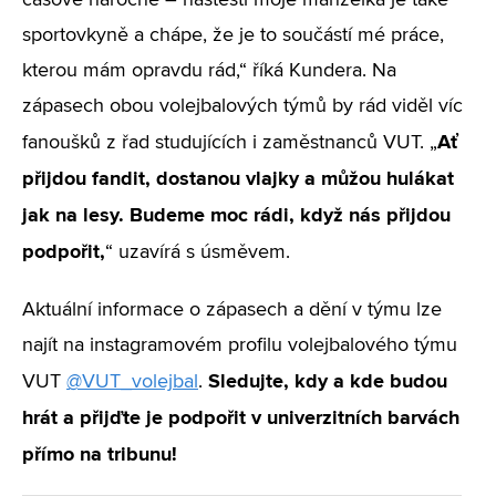
časově náročné – naštěstí moje manželka je také
sportovkyně a chápe, že je to součástí mé práce,
kterou mám opravdu rád,“ říká Kundera. Na
zápasech obou volejbalových týmů by rád viděl víc
Ať
fanoušků z řad studujících i zaměstnanců VUT. „
přijdou fandit, dostanou vlajky a můžou hulákat
jak na lesy. Budeme moc rádi, když nás přijdou
podpořit,
“ uzavírá s úsměvem.
Aktuální informace o zápasech a dění v týmu lze
najít na instagramovém profilu volejbalového týmu
Sledujte, kdy a kde budou
VUT
@VUT_volejbal
.
hrát a přijďte je podpořit v univerzitních barvách
přímo na tribunu!