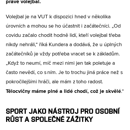
právě volejbal.
Volejbal je na VUT k dispozici hned v několika
úrovních a mohou se ho účastnit i začátečníci. „Od
covidu začalo chodit hodně lidí, kteří volejbal třeba
nikdy nehráli,“ říká Kundera a dodává, že u úplných
začátečníků je vždy potřeba vracet se k základům.
„Když to neumí, míč mezi nimi jen tak poletuje a
často nevědí, co s ním. Je to trochu jiná práce než s
pokročilejšími hráči, ale mám z toho radost.
Tělocvičny máme plné a lidé chodí, což je skvělé
.“
SPORT JAKO NÁSTROJ PRO OSOBNÍ
RŮST A SPOLEČNÉ ZÁŽITKY