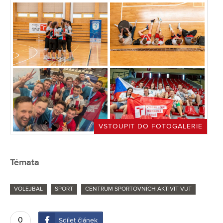
VSTOUPIT DO FOTOGALERIE
Témata
VOLEJBAL
SPORT
CENTRUM SPORTOVNÍCH AKTIVIT VUT
0
Sdílet článek