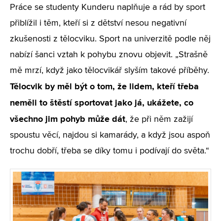
Práce se studenty Kunderu naplňuje a rád by sport
přiblížil i těm, kteří si z dětství nesou negativní
zkušenosti z tělocviku. Sport na univerzitě podle něj
nabízí šanci vztah k pohybu znovu objevit. „Strašně
mě mrzí, když jako tělocvikář slyším takové příběhy.
Tělocvik by měl být o tom, že lidem, kteří třeba
neměli to štěstí sportovat jako já, ukážete, co
všechno jim pohyb může dát
, že při něm zažijí
spoustu věcí, najdou si kamarády, a když jsou aspoň
trochu dobří, třeba se díky tomu i podívají do světa.“