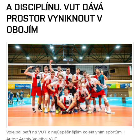
A DISCIPLÍNU. VUT DÁVÁ
PROSTOR VYNIKNOUT V
OBOJÍM
Volejbal patří na VUT k nejúspěšnějším kolektivním sportům. |
Autor: Archiv Volejbal VUT