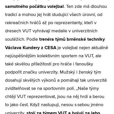
samotného počátku volejbal
. Ten zde má dlouhou
tradici a mohou jej hrát studující všech úrovní, od
rekreačních hráčů až po reprezentanty, kteří v
dresech VUT vyhrávají medaile v univerzitních
trenéra týmů brněnské techniky
soutěžích. Podle
Václava Kundery
z CESA
je volejbal nejen aktuálně
nejúspěšnějším kolektivním sportem na VUT, ale
také skvělou příležitostí pro hráče i fanoušky
podpořit značku univerzity. Mužský i ženský tým
dosahují skvělých výkonů a pomáhají tak univerzitě
zviditelňovat se na sportovním poli. „Naše týmy
chtějí VUT reprezentovat, jsou na něj hrdí a berou
to jako čest. Když nastupují, nesou s sebou jméno
stojí za týmem VUT a bojují za jeho
univerzity,