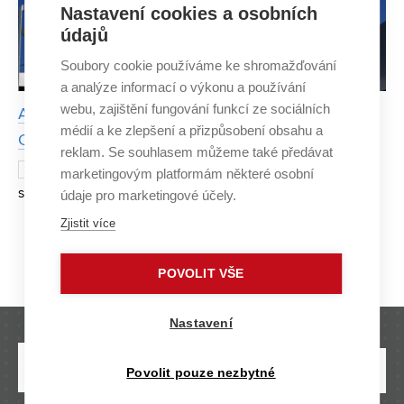
Nastavení cookies a osobních
údajů
Soubory cookie používáme ke shromažďování
a analýze informací o výkonu a používání
webu, zajištění fungování funkcí ze sociálních
Absolventi VUT se podílí na revoluci v logistice.
médií a ke zlepšení a přizpůsobení obsahu a
Chystají infrastrukturu pro doručování zásilek drony
reklam. Se souhlasem můžeme také předávat
Absolventi hned tří fakult VUT se sešli ve
27. ZÁŘÍ 2023
marketingovým platformám některé osobní
společnosti 3L Robotics, aby společně naprojektovali
údaje pro marketingové účely.
první helipad pro doručování zásilek pomocí dronů v
Zjistit více
Česku. Ten by měl fungovat na budově I areálu ve Vln
Strana 1/4
1
2
3
4
»
POVOLIT VŠE
Nastavení
Povolit pouze nezbytné