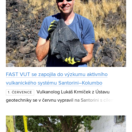
FAST VUT se zapojila do výzkumu aktivního
vulkanického systému Santorini–Kolumbo
Vulkanolog Lukáš Krmíček z Ústavu
1. ČERVENCE
geotechniky se v červnu vypravil na Santorini s cílem
zjistit, jak hydrotermální procesy mění pevnost, porozitu a
další mechanické vlastnosti vulkanických hornin a ja