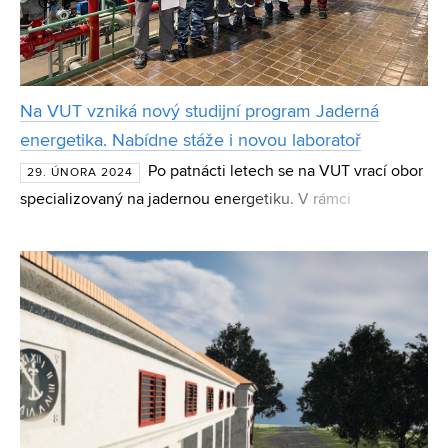
Na VUT vzniká nový studijní program Jaderná
energetika. Nabídne stáže i novou laboratoř
Po patnácti letech se na VUT vrací obor
29. ÚNORA 2024
specializovaný na jadernou energetiku. V rámci
dvouletého magisterského programu nabídne studentům
unikátní multioborový vhled do problematiky i stáže v
českých