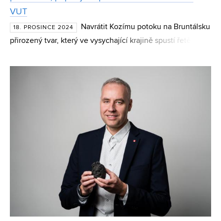
VUT
Navrátit Kozímu potoku na Bruntálsku
18. PROSINCE 2024
přirozený tvar, který ve vysychající krajině spustí řetězec
pozitivních změn a současně poslouží jako pomocné
protipovodňové opatření. Detailní modelový návrh revi