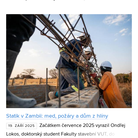
Alexandra Hulvejová získala za svůj detailně propracovaný
návrh rekonstrukce nehodové křižovatky ve slovenských
Statik v Zambii: med, požáry a dům z hlíny
Začátkem července 2025 vyrazil Ondřej
19. ZÁŘÍ 2025
Lokos, doktorský student Fakulty stavební VUT, do