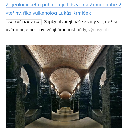
Z geologického pohledu je lidstvo na Zemi pouhé 2
vteřiny, říká vulkanolog Lukáš Krmíček
Sopky utvářejí naše životy víc, než si
24. KVĚTNA 2024
uvědomujeme – ovlivňují úrodnost půdy, výnosy obilí a
mění i celkové klima planety. Svou roli odehrály i v
utváření evropských dějin. O fascinující svět vulkanic