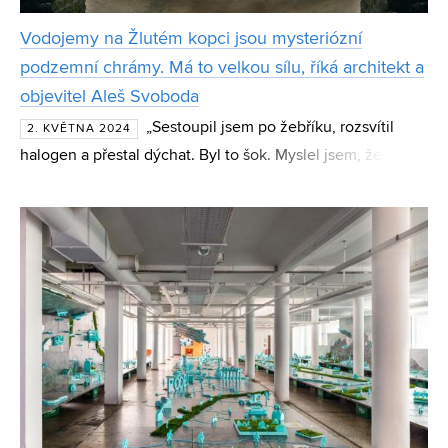
Vodojemy na Žlutém kopci jsou mysteriózní
podzemní chrámy. Má to velkou sílu, říká architekt a
objevitel Aleš Svoboda
„Sestoupil jsem po žebříku, rozsvítil
2. KVĚTNA 2024
halogen a přestal dýchat. Byl to šok. Myslel jsem, že
vstupuji do industriální betonové kostky. Ale já se
nacházel v chrámu s klenbami, které pokračovaly někam
hl