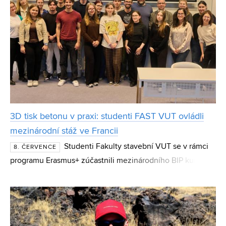
3D tisk betonu v praxi: studenti FAST VUT ovládli
mezinárodní stáž ve Francii
Studenti Fakulty stavební VUT se v rámci
8. ČERVENCE
programu Erasmus+ zúčastnili mezinárodního BIP kurzu
zaměřeného na 3D tisk betonu. Ve Francii si během
intenzivní dvoutýdenní stáže vyzkoušeli celý proces výro