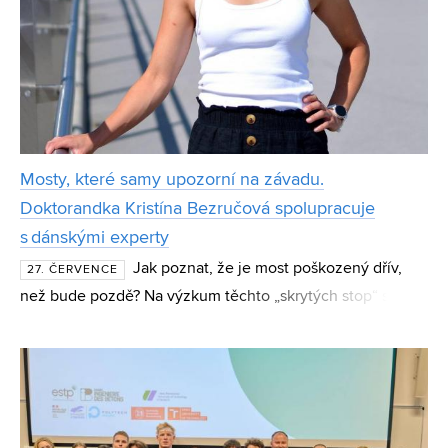
Mosty, které samy upozorní na závadu.
Doktorandka Kristína Bezručová spolupracuje
s dánskými experty
Jak poznat, že je most poškozený dřív,
27. ČERVENCE
než bude pozdě? Na výzkum těchto „skrytých stop“ se
zaměřuje doktorandka Kristína Bezručová z Ústavu
betonových a zděných konstrukcí (BZK) FAST VUT.
Výsledky jej