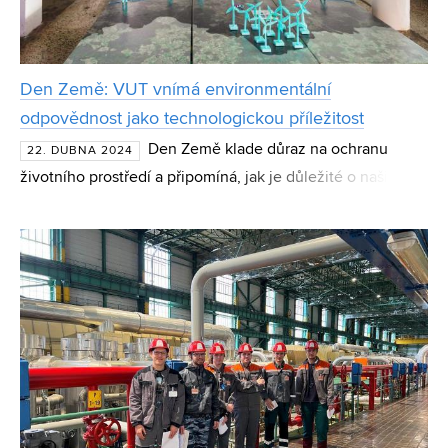
Den Země: VUT vnímá environmentální
odpovědnost jako technologickou příležitost
Den Země klade důraz na ochranu
22. DUBNA 2024
životního prostředí a připomíná, jak je důležité o naši
planetu pečovat. Každoročně jej 22. dubna slaví více než
miliarda lidí, čímž se řadí k největšímu sekulárnímu sv