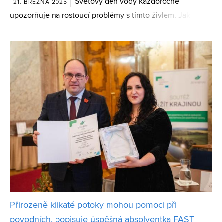
Světový den vody každoročně
21. BŘEZNA 2025
upozorňuje na rostoucí problémy s tímto živlem. Jak
zajistit, aby Česko obstálo ve světě, kde voda přestává být
samozřejmostí? Odborníci z Fakulty stavební VUT Daniel
Marto
Přirozeně klikaté potoky mohou pomoci při
povodních, popisuje úspěšná absolventka FAST