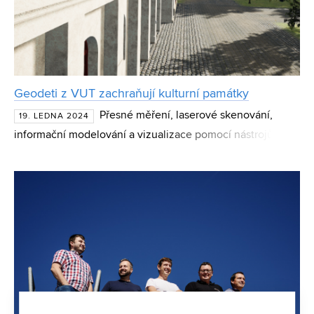
Geodeti z VUT zachraňují kulturní památky
Přesné měření, laserové skenování,
19. LEDNA 2024
informační modelování a vizualizace pomocí nástrojů
herního vývojového prostředí umožní šetrně
rekonstruovat památkově chráněný Maxmiliánův dvůr v
Podzámecké zahradě