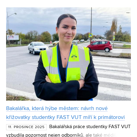
technické vzdělání s pomocí v odlehlém Ladakhu. Za tu
dobu se mu tam podařilo vybudovat širokou síť aktivi
Bakalářka, která hýbe městem: návrh nové
křižovatky studentky FAST VUT míří k primátorovi
Bakalářská práce studentky FAST VUT
11. PROSINCE 2025
vzbudila pozornost nejen odborníků, ale také médií.