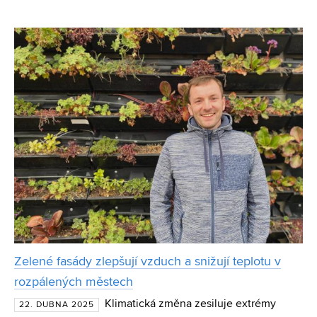
Zambie. V oblasti Kashitu už třetím rokem roste kampus
střední školy a Ondřej působí od letošního února v rámci
Zelené fasády zlepšují vzduch a snižují teplotu v
rozpálených městech
Klimatická změna zesiluje extrémy
22. DUBNA 2025