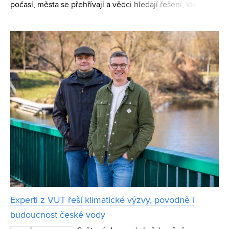
počasí, města se přehřívají a vědci hledají řešení, které
bude dlouhodobé a udržitelné. Dizertační práce Jana
Vystrčila z Ústavu pozemního stavitelství Fakulty staveb
Experti z VUT řeší klimatické výzvy, povodně i
budoucnost české vody