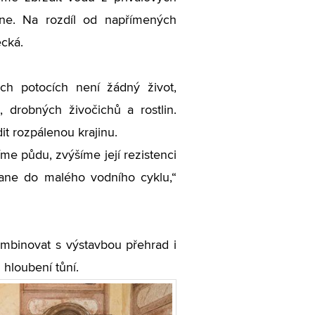
dne. Na rozdíl od napřímených
ecká.
ch potocích není žádný život,
, drobných živočichů a rostlin.
it rozpálenou krajinu.
me půdu, zvýšíme její rezistenci
stane do malého vodního cyklu,“
ombinovat s výstavbou přehrad i
 hloubení tůní.