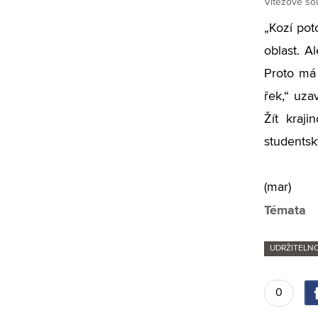
Vítězové sou
„Kozí pot
oblast. A
Proto má 
řek,“ uza
Žít kraj
studentsk
(mar)
Témata
UDRŽITELN
0