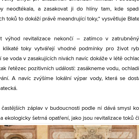
by neodtékala, a zasakovat ji do hlíny tam, kde spa
h toků to dokáží právě meandrující toky,“ vysvětluje Blat
t výhod revitalizace nekončí – zatímco v zatrubněný
 klikaté toky vytvářejí vhodné podmínky pro život ryb
í se voda v zasakujících nivách navíc dokáže v létě ochlad
tak řetězec pozitivních událostí: zasákneme vodu, ochladí
vání. A navíc zvýšíme lokální výpar vody, která se do
atecká.
 častějších záplav v budoucnosti podle ní dává smysl k
a ekologicky šetrná opatření, jako jsou revitalizace toků či