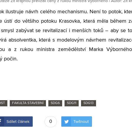
těže Žít krajinou převzali ceny z rukou ministra Výborného | Autor: Žít k
ok ilustruje návrh celého mechanismu. Není to potok, kt
le ústí do většího potoku Krasovka, která měla během zář
smysl zabývat se revitalizací i menších toků – aby se t
vírá absolventka, která s modelovým návrhem revitalizac
inou a z rukou ministra zemědělství Marka Výborného
ý počin.
OST
FAKULTA STAVEBNÍ
SDG6
SDG11
SDG13
0
Sdílet článek
Twítnout