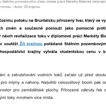
nu Státního pozemkového úřadu získala práce Markéty Blatecké zabývajíc
novsku. | Autor: Žít krajinou
Kozímu potoku na Bruntálsku přirozený tvar, který ve vy
ích změn a současně poslouží jako pomocné protip
 návrh revitalizace toku v diplomové práci Markéty Bl
v soutěži
Žít krajinou
pořádané Státním pozemkovým
hospodářství krajiny vyhrála studentskou cenu v 
ání a zatrubňování vodních toků začalo už před stovka
 pro mlýny a náhony. Největší celosvětový boom pak odst
rostor pro zemědělské plochy. Přirozené zákruty řek a
ými toky mnohem více místa.