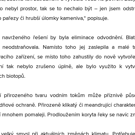
o nebyl prostor, tak se to nechalo být – jen jsem odstra
o pařezy či hrubší úlomky kameniva,“ popisuje.
navrženého řešení by byla eliminace odvodnění. Blat
neodstraňovala. Namísto toho jej zaslepila a malé tr
cího zařízení, se místo toho zahustily do nově vytvoř
í tak nebylo zrušeno úplně, ale bylo využito k vytv
h biotopů.
í přirozeného tvaru vodním tokům může příznivě půso
dňové ochraně. Přirozeně klikatý či meandrující charakter
í mnohem pomaleji. Prodloužením koryta řeky se navíc zm
 velký smysl při aktuálních změnách klimatu. Potřebuj