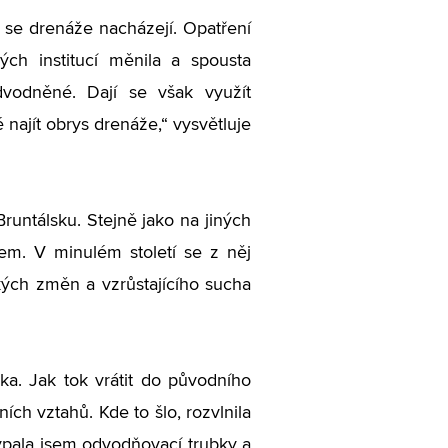
 se drenáže nacházejí. Opatření
ch institucí měnila a spousta
dvodněné. Dají se však využít
najít obrys drenáže,“ vysvětluje
runtálsku. Stejně jako na jiných
m. V minulém století se z něj
ckých změn a vzrůstajícího sucha
ka. Jak tok vrátit do původního
ních vztahů. Kde to šlo, rozvlnila
sypala jsem odvodňovací trubky a