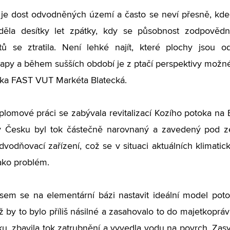
je dost odvodněných území a často se neví přesně, kde
děla desítky let zpátky, kdy se působnost zodpovědný
ů se ztratila. Není lehké najít, které plochy jsou o
apy a během sušších období je z ptačí perspektivy možné 
tka FAST VUT Markéta Blatecká.
plomové práci se zabývala revitalizací Kozího potoka na B
v Česku byl tok částečně narovnaný a zavedený pod ze
dvodňovací zařízení, což se v situaci aktuálních klimati
ako problém.
jsem se na elementární bázi nastavit ideální model poto
ž by to bylo příliš násilné a zasahovalo to do majetkopráv
ku, zbavila tok zatrubnění a vyvedla vodu na povrch. Za