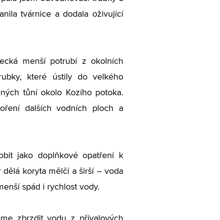
nila tvárnice a dodala oživující
ecká menší potrubí z okolních
ubky, které ústily do velkého
ených tůní okolo Kozího potoka.
oření dalších vodních ploch a
bit jako doplňkové opatření k
 dělá koryta mělčí a širší – voda
enší spád i rychlost vody.
eme zbrzdit vodu z přívalových