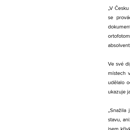
„V Česku 
se prová
dokument
ortofotom
absolven
Ve své di
místech 
udělalo o
ukazuje j
„Snažila 
stavu, ani
jsem křiv