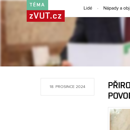
TÉMA
Lidé
Nápady a ob
zVUT.cz
PŘIR
18. PROSINCE 2024
POVO