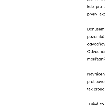
kde pro t
prvky jak
Bonusem 
pozemků 
odvodňova
Odvodněn
mokřadníc
Navrácen
protipovo
tak proud
„Dává to