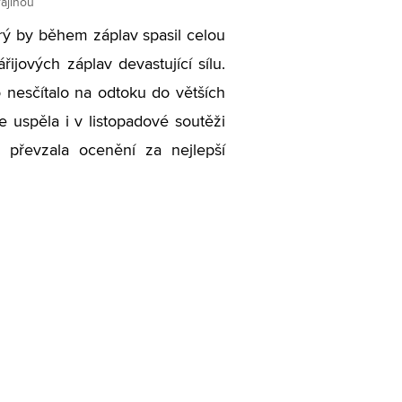
rajinou
erý by během záplav spasil celou
ijových záplav devastující sílu.
o nesčítalo na odtoku do větších
e uspěla i v listopadové soutěži
 převzala ocenění za nejlepší