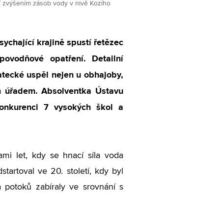
í zvýšením zásob vody v nivě Kozího
sychající krajině spustí řetězec
ovodňové opatření. Detailní
atecké uspěl nejen u obhajoby,
 úřadem. Absolventka Ústavu
konkurenci 7 vysokých škol a
mi let, kdy se hnací síla voda
artoval ve 20. století, kdy byl
 potoků zabíraly ve srovnání s