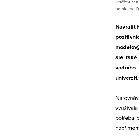
Zvláštní ce
potoka na Kr
Navrátit 
pozitivn
modelový
ale také 
vodního 
univerzit.
Narovnáv
využívala
potřeba p
napřímen