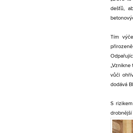
dešťů, a
betonovýc
Tím výče
přirozeně
Odpařujíc
„Vznikne 
vůči ohří
dodává Bl
S rizikem
drobnější 