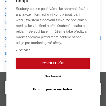
ochranných pomůcek a nyní pracují na nových
údajů
projektech
Soubory cookie používáme ke shromažďování
a analýze informací o výkonu a používání
Ženy z VUT, které hýbou světem vědy a techniky
webu, zajištění fungování funkcí ze sociálních
Den Země: VUT vnímá environmentální
médií a ke zlepšení a přizpůsobení obsahu a
odpovědnost jako technologickou příležitost
reklam. Se souhlasem můžeme také předávat
marketingovým platformám některé osobní
Výzva jako životní styl: strojLAB propojuje studenty i
údaje pro marketingové účely.
obory napříč VUT
Zjistit více
ARGO pod vodou: na veletrhu IDET vystavují
prototyp studentské ponorky
POVOLIT VŠE
Nastavení
Povolit pouze nezbytné