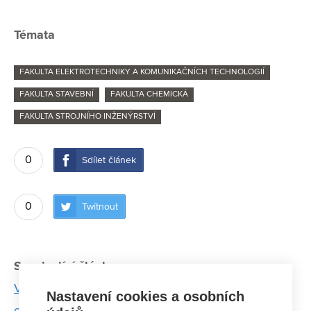
Témata
FAKULTA ELEKTROTECHNIKY A KOMUNIKAČNÍCH TECHNOLOGIÍ
FAKULTA STAVEBNÍ
FAKULTA CHEMICKÁ
FAKULTA STROJNÍHO INŽENÝRSTVÍ
0
Sdílet článek
0
Twítnout
Související články:
Vědci z VUT významně pomohli s výrobou
Nastavení cookies a osobních