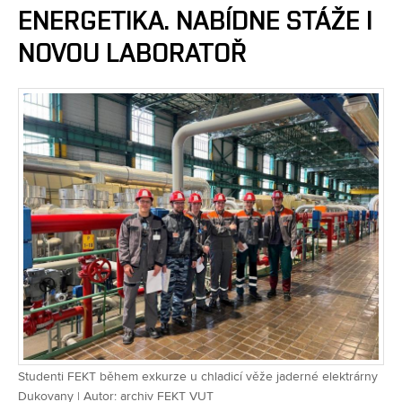
ENERGETIKA. NABÍDNE STÁŽE I
NOVOU LABORATOŘ
Studenti FEKT během exkurze u chladicí věže jaderné elektrárny
Dukovany | Autor: archiv FEKT VUT