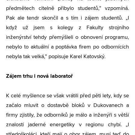
předmětech citelně přibylo studentů,” vzpomíná.
Pak ale tendr skončil a s tím i zájem studentů. „I
když už jsem s kolegy z Fakulty strojního
inženýrství tehdy přemýšleli o obnovení programu,
nebylo to aktuální a poptávka firem po odbornících
nebyla tak velká,” popisuje Karel Katovský.
Zájem trhu i nová laboratoř
K celé myšlence se však vrátili před pěti lety, kdy se
začalo mluvit o dostavbě bloků v Dukovanech a
firmy zjistily, že odborníků je málo a inženýři s větší
znalostí jaderné energetiky v regionu chybí. „I
středoškoláci, kteří mají o obor zájem, musí teď do