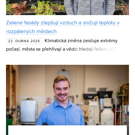
Zelené fasády zlepšují vzduch a snižují teplotu v
rozpálených městech
Klimatická změna zesiluje extrémy
22. DUBNA 2025
počasí, města se přehřívají a vědci hledají řešení, které
bude dlouhodobé a udržitelné. Dizertační práce Jana
Vystrčila z Ústavu pozemního stavitelství Fakulty staveb