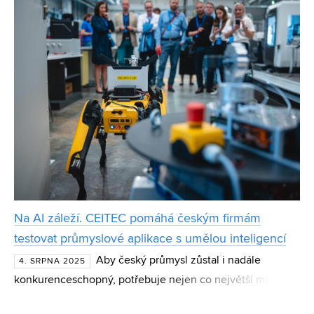
Na AI záleží. CEITEC pomáhá českým firmám
testovat průmyslové aplikace s umělou inteligencí
Aby český průmysl zůstal i nadále
4. SRPNA 2025
konkurenceschopný, potřebuje nejen co největší míru
automatizace, ale také zavádění umělé inteligence, s jejíž