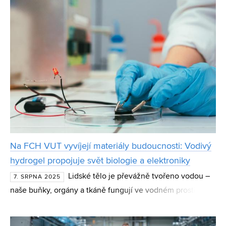
Na FCH VUT vyvíjejí materiály budoucnosti: Vodivý
hydrogel propojuje svět biologie a elektroniky
Lidské tělo je převážně tvořeno vodou –
7. SRPNA 2025
naše buňky, orgány a tkáně fungují ve vodném prostředí.
Když do tohoto prostředí vstupuje umělý materiál,
například při implantaci, je klíčové, aby byl co nejví