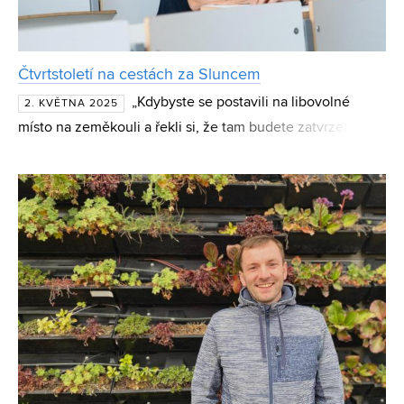
Čtvrtstoletí na cestách za Sluncem
„Kdybyste se postavili na libovolné
2. KVĚTNA 2025
místo na zeměkouli a řekli si, že tam budete zatvrzele
čekat na úplné zatmění Slunce, průměrná doba čekání by
byla 360 let. Takže není dobrý nápad ta místa hledat n