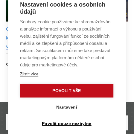
Nastavení cookies a osobních
údajů
Soubory cookie používáme ke shromažďování
a analýze informací o výkonu a používání
Co má společného věda a žonglování? U obojího je
webu, zajištění fungování funkcí ze sociálních
klíčová trpělivost, říká Vojtěch Jašek zaměřený na
médií a ke zlepšení a přizpůsobení obsahu a
výzkum chemické recyklace
reklam. Se souhlasem můžeme také předávat
Doktorand Vojtěch Jašek z Ústavu
17. DUBNA 2025
marketingovým platformám některé osobní
chemie materiálů Fakulty chemické VUT se ve své
údaje pro marketingové účely.
dizertaci specializuje na vývoj materiálů z obnovitelných
Zjistit více
zdrojů a chemickou recyklaci. Jeho výzkum, který
Strana 1/6
1
2
3
4
...
6
»
zahrnuje apl
POVOLIT VŠE
Nastavení
Povolit pouze nezbytné