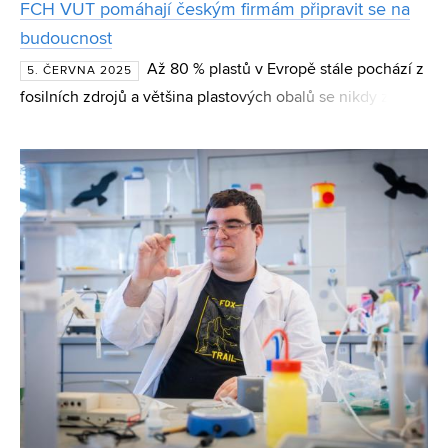
FCH VUT pomáhají českým firmám připravit se na
budoucnost
Až 80 % plastů v Evropě stále pochází z
5. ČERVNA 2025
fosilních zdrojů a většina plastových obalů se nikdy znovu
nepoužije. Jak může výzkum pomoci českým firmám být
konkurenceschopnější a šetrnější k životnímu pros