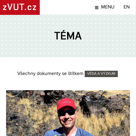
zVUT.cz
MENU
EN
TÉMA
Všechny dokumenty se štítkem
VĚDA A VÝZKUM