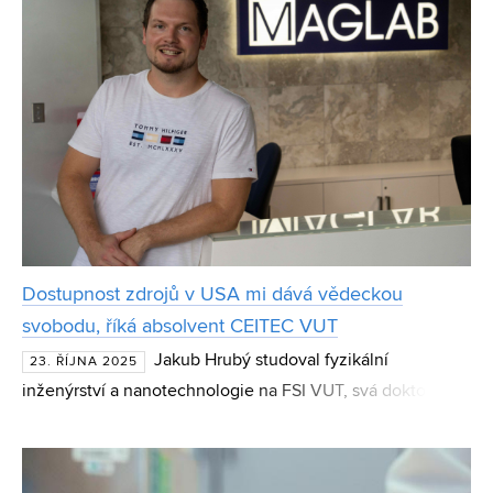
Dostupnost zdrojů v USA mi dává vědeckou
svobodu, říká absolvent CEITEC VUT
Jakub Hrubý studoval fyzikální
23. ŘÍJNA 2025
inženýrství a nanotechnologie na FSI VUT, svá doktorská
studia strávil na CEITEC VUT a od roku 2022 působí jako
postdoc v National High Magnetic Field Laboratory
(NHMFL)