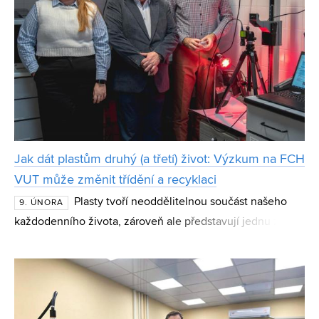
Jak dát plastům druhý (a třetí) život: Výzkum na FCH
VUT může změnit třídění a recyklaci
Plasty tvoří neoddělitelnou součást našeho
9. ÚNORA
každodenního života, zároveň ale představují jednu z
největších environmentálních výzev současnosti. Přestože
je třídíme, velká část plastového odpadu končí