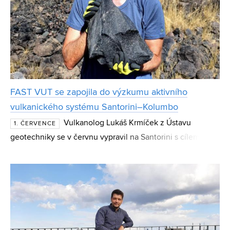
FAST VUT se zapojila do výzkumu aktivního
vulkanického systému Santorini–Kolumbo
Vulkanolog Lukáš Krmíček z Ústavu
1. ČERVENCE
geotechniky se v červnu vypravil na Santorini s cílem
zjistit, jak hydrotermální procesy mění pevnost, porozitu a
další mechanické vlastnosti vulkanických hornin a ja