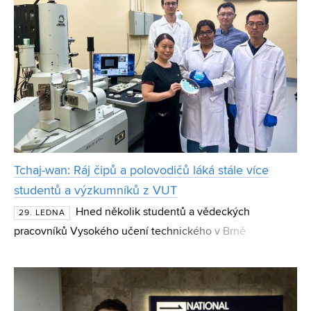
Tchaj-wan: Ráj čipů a polovodičů láká stále více
studentů a výzkumníků z VUT
Hned několik studentů a vědeckých
29. LEDNA
pracovníků Vysokého učení technického v Brně
vycestovalo vloni na Tchaj-wan. Díky úzké spolupráci s
tamními firmami a univerzitami se čeští studenti i
výzkumníci moho