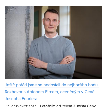
ropy a přispět k udržitelnosti v průmyslu? Výzkumný
projekt na Fakultě chemické Vysokého učení technického
Ještě pořád jsme se nedostali do nejhoršího bodu.
Rozhovor s Antonem Fircem, oceněným v Ceně
Josepha Fouriera
Letošním držitelem 3. místa Ceny
10. ČERVENCE 2025