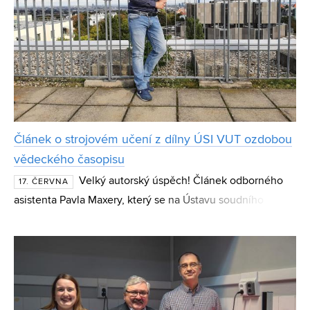
Článek o strojovém učení z dílny ÚSI VUT ozdobou
vědeckého časopisu
Velký autorský úspěch! Článek odborného
17. ČERVNA
asistenta Pavla Maxery, který se na Ústavu soudního
inženýrství VUT zabývá teorií organizace dopravy a řízení
logistických řetězců, vyšel v aktuálním čísle reno