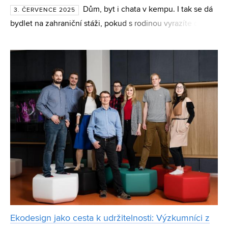
Dům, byt i chata v kempu. I tak se dá
3. ČERVENCE 2025
bydlet na zahraniční stáži, pokud s rodinou vyrazíte do
země, kde ulovit krátkodobé bydlení v realitní džungli
vyžaduje notnou dávku štěstí. S Pavlem Zikmundem z
Ekodesign jako cesta k udržitelnosti: Výzkumníci z