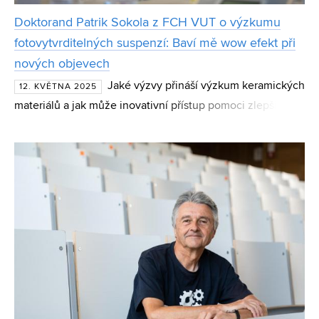
Doktorand Patrik Sokola z FCH VUT o výzkumu
fotovytvrditelných suspenzí: Baví mě wow efekt při
nových objevech
Jaké výzvy přináší výzkum keramických
12. KVĚTNA 2025
materiálů a jak může inovativní přístup pomoci zlepšit
jejich vlastnosti? Patrik Sokola, doktorand z Ústavu chemie
materiálů Fakulty chemické Vysokého učení techn