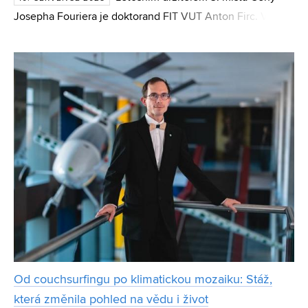
Josepha Fouriera je doktorand FIT VUT Anton Firc. Ve
svém výzkumu se věnuje bezpečnostním dopadům
hlasových deepfakes. Jde o problematiku, která se týká
většiny z nás,
Od couchsurfingu po klimatickou mozaiku: Stáž,
která změnila pohled na vědu i život