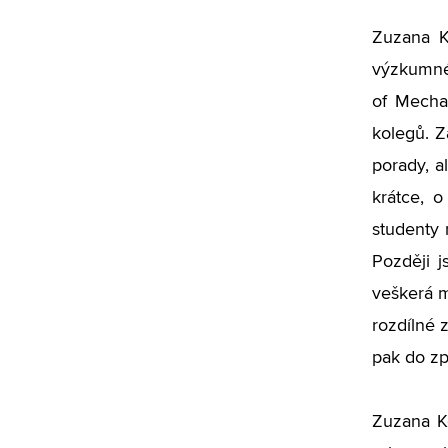
Zuzana K
výzkumné
of Mechan
kolegů. Z
porady, a
krátce, o
studenty
Později j
veškerá m
rozdílné 
pak do zp
Zuzana Ko