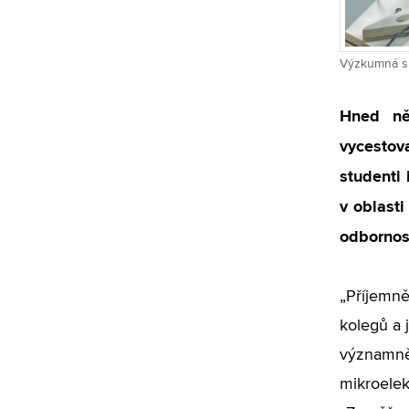
Výzkumná sk
Hned ně
vycestova
studenti
v oblasti
odbornost
„
Příjemn
kolegů a 
významně 
mikroele