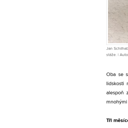
Jan Schilha
stáže. | Aut
Oba se sh
lidskosti
alespoň z
mnohými z
Tři měsíc