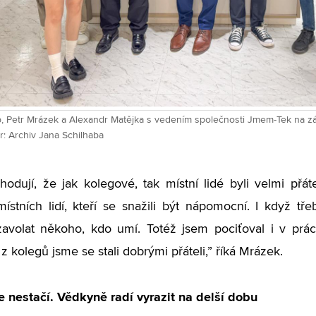
b, Petr Mrázek a Alexandr Matějka s vedením společnosti Jmem-Tek na 
or: Archiv Jana Schilhaba
odují, že jak kolegové, tak místní lidé byli velmi přáte
 místních lidí, kteří se snažili být nápomocní. I když tře
avolat někoho, kdo umí. Totéž jsem pociťoval i v prác
 kolegů jsme se stali dobrými přáteli,” říká Mrázek.
e nestačí. Vědkyně radí vyrazit na delší dobu