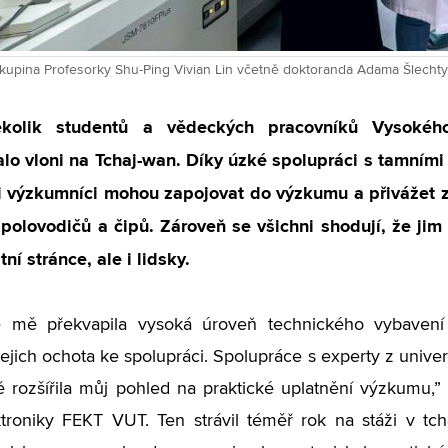
upina Profesorky Shu-Ping Vivian Lin včetně doktoranda Adama Šlechty.
kolik studentů a vědeckých pracovníků Vysokéh
lo vloni na Tchaj-wan. Díky úzké spolupráci s tamními 
 i výzkumníci mohou zapojovat do výzkumu a přivážet 
 polovodičů a čipů. Zároveň se všichni shodují, že ji
ní stránce, ale i lidsky.
ě mě překvapila vysoká úroveň technického vybavení p
jejich ochota ke spolupráci. Spolupráce s experty z unive
rozšířila můj pohled na praktické uplatnění výzkumu,”
ktroniky FEKT VUT. Ten strávil téměř rok na stáži v t