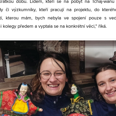
rátkou dobu. Lidem, kteří se na pobyt na Tchaj-wanu c
dy či výzkumníky, kteří pracují na projektu, do které
tí, kterou mám, bych nebyla ve spojení pouze s ved
 kolegy předem a vyptala se na konkrétní věci,” říká.