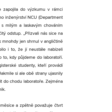
e zapojila do výzkumu v rámci
o inženýrství NCU (Department
así s milým a laskavým chováním
čitý odstup.
„
Přizvali nás sice na
k mnohdy jen shrnul v angličtině
o i to, že jí neustále nabízeli
o to, kdy půjdeme do laboratoří.
sterské studenty, kteří provádí
akmile si ale obě strany ujasnily
ojit do chodu laboratoře. Zejména
ik.
měsíce a zpětně považuje čtvrt