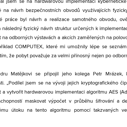
al jsem se na hardwarovou implementaci kybernetické 
 na návrh bezpečnostních obvodů využívajících fyzicky
é práce byl návrh a realizace samotného obvodu, ově
a následný fyzický návrh struktur určených k implementaci
t na odborných výstavách a akcích zaměřených na polov
apříklad COMPUTEX, které mi umožnily lépe se seznámit
tím, že pobyt považuje za velmi přínosný nejen po odborné
dru Matějkovi se připojil jeho kolega Petr Mrázek, k
ti.
„
Podílel jsem se na vývoji jejich kryptografického 
 a vytvořit hardwarovou implementaci algoritmu AES (A
chopností maskovat výpočet v průběhu šifrování a deši
ému útoku na tento algoritmu pomocí takzvaných vedl