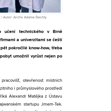
 | Autor: Archiv Adama Šlechty
o učení technického v Brně
firmami a univerzitami se čeští
zpět pokročilé know-how, třeba
m pobyt umožnil vyrůst nejen po
racovišť, otevřenost místních
rzitního i průmyslového prostředí
 říká Alexandr Matějka z Ústavu
chajwanském startupu Jmem-Tek.