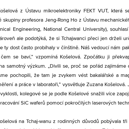
ošelová z Ústavu mikroelektroniky FEKT VUT, která s
 skupiny profesora Jeng-Rong Ho z Ústavu mechanickéh
ical Engineering, National Central University), souhl
ároveň ale podotýká, že si Tchajwanci přeci jen drželi ur
le ty dost často probíhaly v čínštině. Náš vedoucí nám pa
 čem se baví,” vzpomíná Košelová. Zpočátku ji překvapil
 na samotný výzkum.
„
Divili se, proč se pořád zajímáme 
sme pochopili, že tam je zvykem vést bakalářské a magi
ěření a práce v laboratoři,” vysvětluje Zuzana Košelová. J
zvyklosti, kolegové se je podle Košelové snažili více zap
racování SiC waferů pomocí pokročilých laserových techn
šelová na Tchaj-wanu z rodinných důvodů pobývala tři 