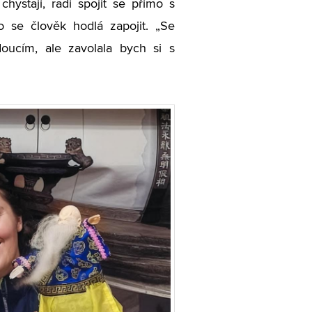
hystají, radí spojit se přímo s
ho se člověk hodlá zapojit.
„
Se
oucím, ale zavolala bych si s