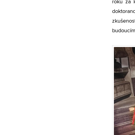
roku za k
doktoran
zkušenos
budoucími