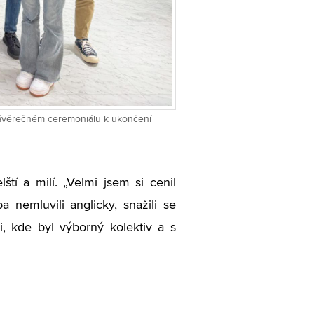
závěrečném ceremoniálu k ukončení
lští a milí.
„
Velmi jsem si cenil
ba nemluvili anglicky, snažili se
i, kde byl výborný kolektiv a s