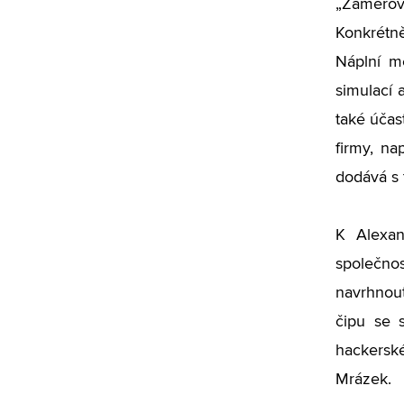
„
Zaměřov
Konkrétně
Náplní m
simulací 
také účas
firmy, n
dodává s 
K Alexan
společnos
navrhnout
čipu se s
hackersk
Mrázek.