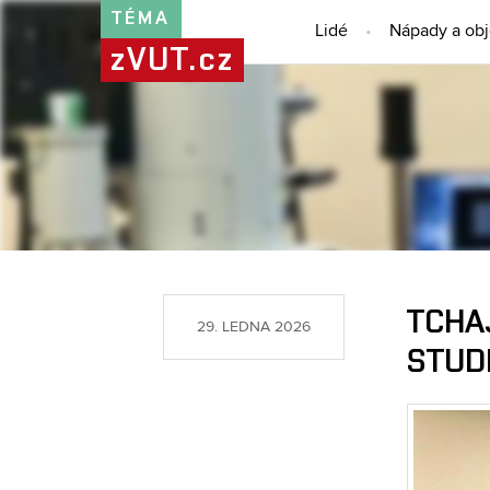
TÉMA
Lidé
Nápady a ob
zVUT.cz
TCHAJ
29. LEDNA 2026
STUD