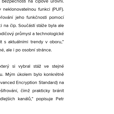
bezpečnosti na čipové úrovni.
 neklonovatelnou funkci (PUF).
řování jeho funkčnosti pomocí
 na čip. Součástí stáže byla ale
odičový průmysl a technologické
 s aktuálními trendy v oboru,”
, ale i po osobní stránce.
terý si vybral stáž ve stejné
čipu. Mým úkolem bylo konkrétně
dvanced Encryption Standard) na
frování, čímž prakticky bránit
ejších kanálů,” popisuje Petr