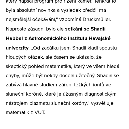
který napsal program pro řízení kamer. Tenkrát to
byla absolutní novinka a výsledek předčil má
nejsmělejší očekávání,“ vzpomíná Druckmüller.
setkání se Shadií
Naprosto zásadní bylo ale
Habbal z Astronomického institutu Havajské
univerzity
. „Od začátku jsem Shadii kladl spoustu
hloupých otázek, ale časem se ukázalo, že
skeptický pohled matematika, který ve všem hledá
chyby, může být někdy docela užitečný. Shadia se
zabývá hlavně studiem záření těžkých iontů ve
sluneční koróně, které je úžasným diagnostickým
nástrojem plazmatu sluneční koróny,“ vysvětluje
matematik z VUT.