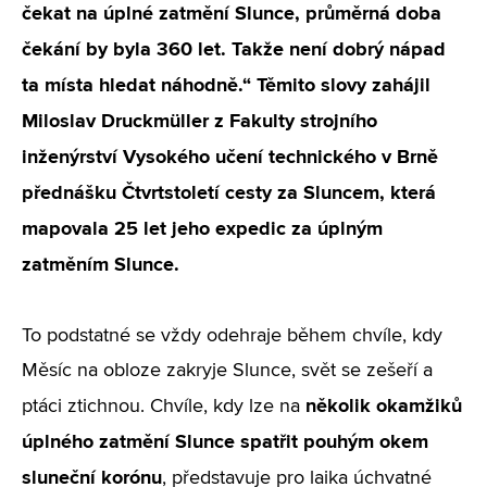
čekat na úplné zatmění Slunce, průměrná doba
čekání by byla 360 let. Takže není dobrý nápad
ta místa hledat náhodně.“ Těmito slovy zahájil
Miloslav Druckmüller z Fakulty strojního
inženýrství Vysokého učení technického v Brně
přednášku Čtvrtstoletí cesty za Sluncem, která
mapovala 25 let jeho expedic za úplným
zatměním Slunce.
To podstatné se vždy odehraje během chvíle, kdy
Měsíc na obloze zakryje Slunce, svět se zešeří a
několik okamžiků
ptáci ztichnou. Chvíle, kdy lze na
úplného zatmění Slunce spatřit pouhým okem
sluneční korónu
, představuje pro laika úchvatné