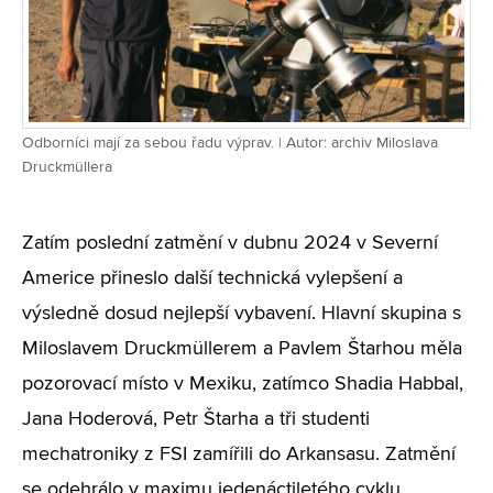
Odborníci mají za sebou řadu výprav. | Autor: archiv Miloslava
Druckmüllera
Zatím poslední zatmění v dubnu 2024 v Severní
Americe přineslo další technická vylepšení a
výsledně dosud nejlepší vybavení. Hlavní skupina s
Miloslavem Druckmüllerem a Pavlem Štarhou měla
pozorovací místo v Mexiku, zatímco Shadia Habbal,
Jana Hoderová, Petr Štarha a tři studenti
mechatroniky z FSI zamířili do Arkansasu. Zatmění
se odehrálo v maximu jedenáctiletého cyklu