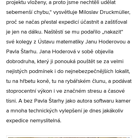
projektu vloženy, a proto jsme nechtěli udělat
sebemenší chybu,“ vysvětluje Miloslav Druckmüller,
proč se načas přestal expedicí účastnit a zaštiťoval
je jen na dálku. Naštěstí se mu podařilo „nakazit“
své kolegy z Ústavu matematiky Janu Hoderovou a
Pavla Štarhu. Jana Hoderová v sobě objevila
dobrodruha, který ji ponouká pouštět se za velmi
nejistých podmínek i do nejnebezpečnějších lokalit,
tu na hřbetu koně, tu na rybářském člunu, a podávat
stoprocentní výkon i ve značném stresu a časové
tísni. A bez Pavla Štarhy jako autora softwaru kamer
a mnoha technických vylepšení je dnes jakákoliv
expedice nemyslitelná.