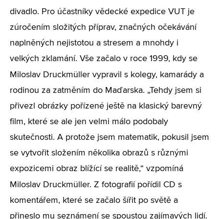
divadlo. Pro účastníky vědecké expedice VUT je
zúročením složitých příprav, značných očekávání
naplněných nejistotou a stresem a mnohdy i
velkých zklamání. Vše začalo v roce 1999, kdy se
Miloslav
Druckmüller vypravil s kolegy, kamarády a
rodinou za zatměním do Maďarska. „Tehdy jsem si
přivezl obrázky pořízené ještě na klasický barevný
film, které se ale jen velmi málo podobaly
skutečnosti. A protože jsem matematik, pokusil jsem
se vytvořit složením několika obrazů s různými
expozicemi obraz blížící se realitě,“ vzpomíná
Miloslav
Druckmüller. Z fotografií pořídil CD s
komentářem, které se začalo šířit po světě a
přineslo mu seznámení se spoustou zajímavých lidí.