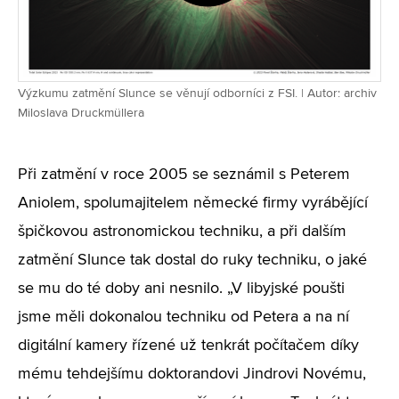
Výzkumu zatmění Slunce se věnují odborníci z FSI. | Autor: archiv
Miloslava Druckmüllera
Při zatmění v roce 2005 se seznámil s Peterem
Aniolem, spolumajitelem německé firmy vyrábějící
špičkovou astronomickou techniku, a při dalším
zatmění Slunce tak dostal do ruky techniku, o jaké
se mu do té doby ani nesnilo. „V libyjské poušti
jsme měli dokonalou techniku od Petera a na ní
digitální kamery řízené už tenkrát počítačem díky
mému tehdejšímu doktorandovi Jindrovi Novému,