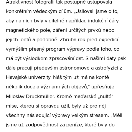
Atraktivnost fotografií tak postupně ustupovala
konkrétním vědeckým cílům. „Usilovali jsme o to,
aby na nich byly viditelné například indukční čáry
magnetického pole, záření určitých prvků nebo
jejich iontů a podobně. Zhruba rok před expedicí
vymýšlím přesný program výpravy podle toho, co
má být výsledkem zpracování dat. S našimi daty pak
dále pracují především astronomové a astrofyzici z
Havajské univerzity. Náš tým už má na kontě
několik docela významných objevů,“ upřesňuje
Miloslav
Druckmüller. Kromě maďarské „nulté“
mise, kterou si opravdu užil, byly už pro něj
všechny následující výpravy velkým stresem. „Měli
jsme už zodpovědnost za peníze, které byly do