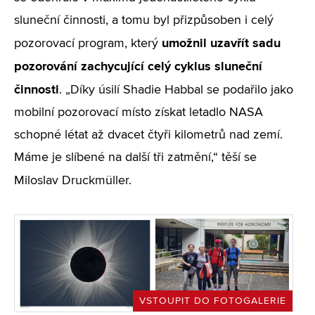
sluneční činnosti, a tomu byl přizpůsoben i celý
umožnil uzavřít sadu
pozorovací program, který
pozorování zachycující celý cyklus sluneční
činnosti
. „Díky úsilí Shadie Habbal se podařilo jako
mobilní pozorovací místo získat letadlo NASA
schopné létat až dvacet čtyři kilometrů nad zemí.
Máme je slíbené na další tři zatmění,“ těší se
Miloslav
Druckmüller.
VSTOUPIT DO FOTOGALERIE