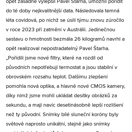
opět zásadně vylepšil Pavel Štarha, umožnil pořídit
do té doby nejkvalitnější data. Následovala temná
léta covidová, po nichž se úsilí týmu znovu zúročilo
v roce 2023 při zatmění v Austrálii. Jedinečnou
sestavu o hmotnosti bezmála 26 kilogramů navrhl a
opět realizoval nepostradatelný Pavel Štarha.
„Pořídili jsme nové filtry, které na rozdíl od
původních nepotřebují termostat a jsou stabilní v
obrovském rozsahu teplot. Dalšímu zlepšení
pomohla nová optika, a hlavně nové CMOS kamery,
díky nimž jsme mohli ukládat desítky obrázků za
sekundu, a mají navíc desetinásobně lepší rozlišení
než ty původní. Snímky bílé sluneční koróny byly
světově naprosto unikátní, stejně jako snímky