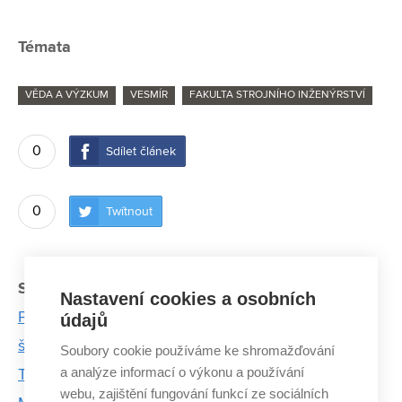
Témata
VĚDA A VÝZKUM
VESMÍR
FAKULTA STROJNÍHO INŽENÝRSTVÍ
0
Sdílet článek
0
Twítnout
Související články:
Nastavení cookies a osobních
Profesura není konečná. Chci, aby za mnou zůstali
údajů
šikovní lidé, říká Klára Částková
Soubory cookie používáme ke shromažďování
a analýze informací o výkonu a používání
Týden v ESA? „Hned bych se tam vrátil,“ říká
webu, zajištění fungování funkcí ze sociálních