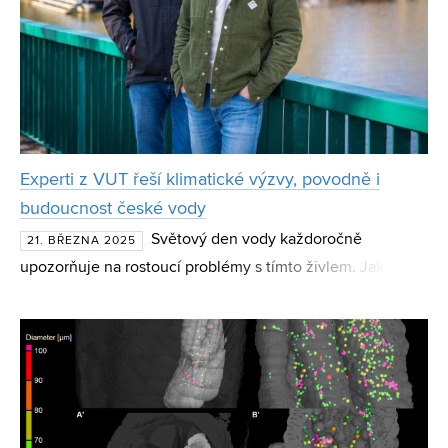
Experti z VUT řeší klimatické výzvy, povodně i
budoucnost české vody
Světový den vody každoročně
21. BŘEZNA 2025
upozorňuje na rostoucí problémy s tímto živlem. Jak
zajistit, aby Česko obstálo ve světě, kde voda přestává být
samozřejmostí? Odborníci z Fakulty stavební VUT Daniel
Marto