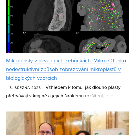
Mikroplasty v akvarijních zebřičkách: Mikro-CT jako
nedestruktivní způsob zobrazování mikroplastů v
biologických vzorcích
Vzhledem k tomu, jak dlouho plasty
13. BŘEZNA 2025
přetrvávají v krajině a jejich širokému rozšíření, je dnes
znečištění plasty považováno za celosvětovou krizi.
Zatímco makroplasty s obavami sledujeme už dlouho, stá