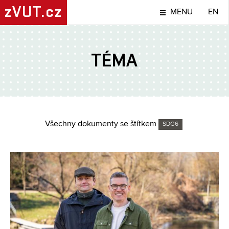
zVUT.cz
MENU
EN
TÉMA
Všechny dokumenty se štítkem
SDG6