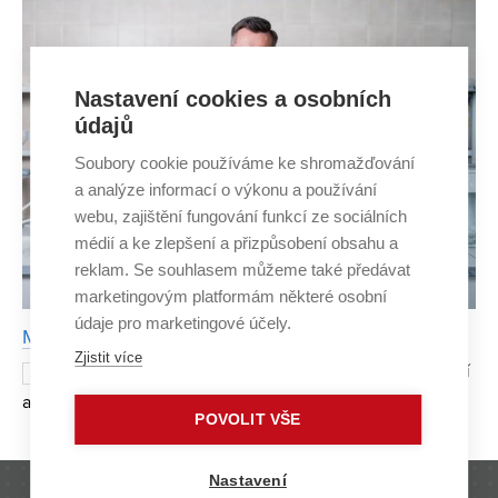
Nastavení cookies a osobních
údajů
Soubory cookie používáme ke shromažďování
a analýze informací o výkonu a používání
webu, zajištění fungování funkcí ze sociálních
médií a ke zlepšení a přizpůsobení obsahu a
reklam. Se souhlasem můžeme také předávat
marketingovým platformám některé osobní
údaje pro marketingové účely.
Mikroplastů v pitné vodě bude přibývat
Zjistit více
Drobné částice pneumatik, oblečení
26. ČERVENCE 2022
a dalších plastových výrobků se dnes nachází ve vzduchu,
POVOLIT VŠE
potravinách, ale i ve vodě – a právě tím posledním se
zabývají výzkumníci z Ústavu vodního hospodářství obcí
Nastavení