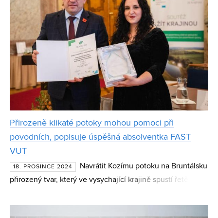
Přirozeně klikaté potoky mohou pomoci při
povodních, popisuje úspěšná absolventka FAST
VUT
Navrátit Kozímu potoku na Bruntálsku
18. PROSINCE 2024
přirozený tvar, který ve vysychající krajině spustí řetězec
pozitivních změn a současně poslouží jako pomocné
protipovodňové opatření. Detailní modelový návrh revi