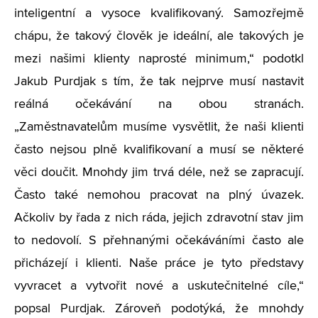
inteligentní a vysoce kvalifikovaný. Samozřejmě
chápu, že takový člověk je ideální, ale takových je
mezi našimi klienty naprosté minimum,“ podotkl
Jakub Purdjak s tím, že tak nejprve musí nastavit
reálná očekávání na obou stranách.
„Zaměstnavatelům musíme vysvětlit, že naši klienti
často nejsou plně kvalifikovaní a musí se některé
věci doučit. Mnohdy jim trvá déle, než se zapracují.
Často také nemohou pracovat na plný úvazek.
Ačkoliv by řada z nich ráda, jejich zdravotní stav jim
to nedovolí. S přehnanými očekáváními často ale
přicházejí i klienti. Naše práce je tyto představy
vyvracet a vytvořit nové a uskutečnitelné cíle,“
popsal Purdjak. Zároveň podotýká, že mnohdy