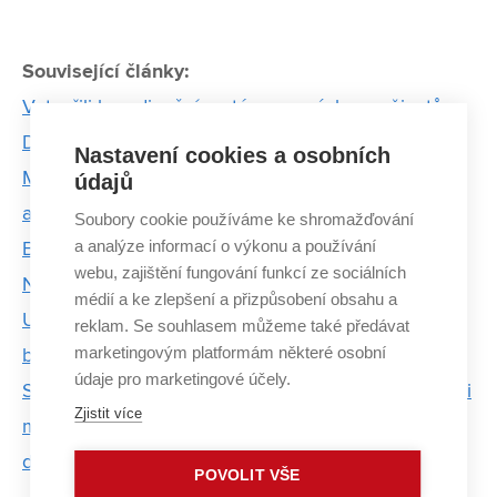
Související články:
Vytvořili koordinační systém pro záchranu životů.
Dnes ho používá i OSN
Nastavení cookies a osobních
Matúš Nosko: „Nebuďte na to sami. Ani ve škole,
údajů
ani v podnikání.“
Soubory cookie používáme ke shromažďování
a analýze informací o výkonu a používání
Barvoslepostí trpí až každý desátý muž. Aplikace
webu, zajištění fungování funkcí ze sociálních
NowYouSee umí vadu zraku kompenzovat
médií a ke zlepšení a přizpůsobení obsahu a
Umělá inteligence od GreyCortexu umí pohlídat
reklam. Se souhlasem můžeme také předávat
marketingovým platformám některé osobní
bezpečnost sítě
údaje pro marketingové účely.
Spin-off NetX vyvinul platformu pro VUT. Zájem o ni
Zjistit více
mají ale i komerční poskytovatelé připojení a
datacentra
POVOLIT VŠE