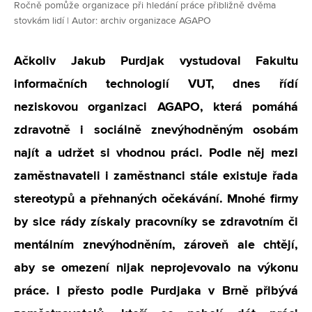
Ročně pomůže organizace při hledání práce přibližně dvěma
stovkám lidí | Autor: archiv organizace AGAPO
Ačkoliv Jakub Purdjak vystudoval Fakultu
informačních technologií VUT, dnes řídí
neziskovou organizaci AGAPO, která pomáhá
zdravotně i sociálně znevýhodněným osobám
najít a udržet si vhodnou práci. Podle něj mezi
zaměstnavateli i zaměstnanci stále existuje řada
stereotypů a přehnaných očekávání. Mnohé firmy
by sice rády získaly pracovníky se zdravotním či
mentálním znevýhodněním, zároveň ale chtějí,
aby se omezení nijak neprojevovalo na výkonu
práce. I přesto podle Purdjaka v Brně přibývá