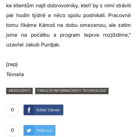
ke klientům najít dobrovolníky, kteří by s nimi strávili
pár hodin týdně a něco spolu podnikali. Pracovně
tomu říkáme Kámoš na dobu omezenou, ale zatím
jsme na počátku a program teprve rozjíždíme,“
uzavřel Jakub Purdjak.
(zep)
Témata
ABSOLVENTI
FAKULTA INFORMAČNÍCH TECHNOLOGIÍ
0
Sdílet článek
0
Twítnout