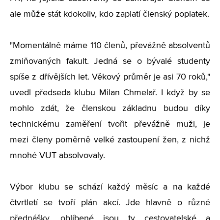
ale může stát kdokoliv, kdo zaplatí členský poplatek.
"Momentálně máme 110 členů, převážně absolventů
zmiňovaných fakult. Jedná se o bývalé studenty
spíše z dřívějších let. Věkový průměr je asi 70 roků,"
uvedl předseda klubu Milan Chmelař. I když by se
mohlo zdát, že členskou základnu budou díky
technickému zaměření tvořit převážně muži, je
mezi členy poměrně velké zastoupení žen, z nichž
mnohé VUT absolvovaly.
Výbor klubu se schází každý měsíc a na každé
čtvrtletí se tvoří plán akcí. Jde hlavně o různé
přednášky, oblíbené jsou ty cestovatelské a