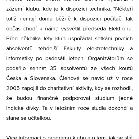
zázemí klubu, kde je k dispozici technika. "Někteří
totiž nemají doma běžně k dispozici počítač, tak
občas chodí k nám," vysvětlil předseda Elektronu.
Před několika lety klub uspořádal setkání prvních
absolventů tehdejší Fakulty elektrotechniky a
informatiky po padesáti letech. Organizátorům se
podařilo sehnat 35 absolventů ze všech koutů
Česka a Slovenska. Členové se navíc už v roce
2005 zapojili do charitativní aktivity, kdy se rozhodli,
že budou finančně podporovat studium jedné
indické dívky. Ta v letošním roce studia dokončí a
stane se učitelkou.
Více informací o programu klubu a o tom, jak se stát