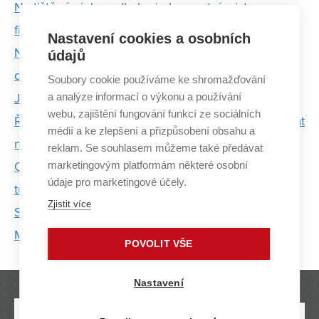
Na tištěné violoncello hraje koncertní mistr
filharmonie i hokejista
Nastavení cookies a osobních
Neomezená dovolená pro naše zaměstnance byl
údajů
dobrý nápad, říká ředitel ARTINu a absolvent VUT
Soubory cookie používáme ke shromažďování
a analýze informací o výkonu a používání
Jan Najvárek
webu, zajištění fungování funkcí ze sociálních
Ředitel CISCO: Některé zkoušky už člověk opakovat
médií a ke zlepšení a přizpůsobení obsahu a
nechce, ale je dobře, že jsou
reklam. Se souhlasem můžeme také předávat
marketingovým platformám některé osobní
Omegabee, bazilisek2 a další hrdinové. České kolo
údaje pro marketingové účely.
turnaje League of Legends ovládl tým z VUT
Zjistit více
Studentský trůn ovládlo VUT. Získalo Krále i Miss
Majálesu 2015
POVOLIT VŠE
Nastavení