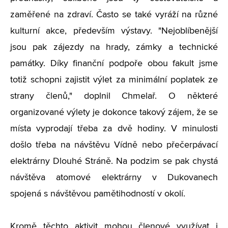
zaměřené na zdraví. Často se také vyráží na různé
kulturní akce, především výstavy. "Nejoblíbenější
jsou pak zájezdy na hrady, zámky a technické
památky. Díky finanční podpoře obou fakult jsme
totiž schopni zajistit výlet za minimální poplatek ze
strany členů," doplnil Chmelař. O některé
organizované výlety je dokonce takový zájem, že se
místa vyprodají třeba za dvě hodiny. V minulosti
došlo třeba na návštěvu Vídně nebo přečerpávací
elektrárny Dlouhé Stráně. Na podzim se pak chystá
návštěva atomové elektrárny v Dukovanech
spojená s návštěvou pamětihodností v okolí.
Kromě těchto aktivit mohou členové využívat i