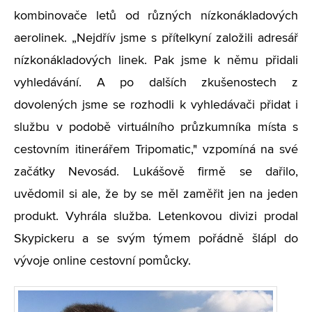
kombinovače letů od různých nízkonákladových
aerolinek. „Nejdřív jsme s přítelkyní založili adresář
nízkonákladových linek. Pak jsme k němu přidali
vyhledávání. A po dalších zkušenostech z
dovolených jsme se rozhodli k vyhledávači přidat i
službu v podobě virtuálního průzkumníka místa s
cestovním itinerářem Tripomatic," vzpomíná na své
začátky Nevosád. Lukášově firmě se dařilo,
uvědomil si ale, že by se měl zaměřit jen na jeden
produkt. Vyhrála služba. Letenkovou divizi prodal
Skypickeru a se svým týmem pořádně šlápl do
vývoje online cestovní pomůcky.