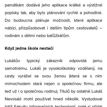
památkám dodává jeho aplikace krátké a výstižné
popisky tak, aby bylo plánování rychlé a pohodlné.
Do budoucna plánuje možnosti, které aplikace
nabízí, přizpůsobovat i dalším tipům cestovatelů –
rodinám s dětmi nebo baťůžkářům.
Když jedna škola nestačí
Lukášův typický zákazník odpovídá jemu
samotnému. Lukáš je vysokoškolsky vzdělaný, na
cesty vyrážel se svou ženou (která se s ním
mimochodem stará nejen o společnou firmu, ale
teď už i o společnou rodinu). Titulů by ostatně Lukáš
Nevosád mohl používat hned několik. Vystudoval
totiž Fakultu informačních technologií, poté si přidal