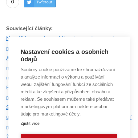
0
Twítnout
Související články:
Neměli jsme ani na rohlíky, dnes máme obrat v
milionech, říká spoluzakladatel Smartsupp
Nastavení cookies a osobních
Absolventi VUT vymysleli algoritmus, který dokáže
údajů
najít startupy po celém světě. Zájem o něj mají i
Soubory cookie používáme ke shromažďování
a analýze informací o výkonu a používání
největší společnosti
webu, zajištění fungování funkcí ze sociálních
Projekt studentů FP VUT chce zefektivnit a
médií a ke zlepšení a přizpůsobení obsahu a
modernizovat přepravu zboží
reklam. Se souhlasem můžeme také předávat
marketingovým platformám některé osobní
Studenti VUT a MUNI pracují s geneticky
údaje pro marketingové účely.
upravenými bakteriemi. Projekt přihlásili do prestižní
Zjistit více
mezinárodní soutěže
Ženy z VUT, které hýbou světem vědy a techniky