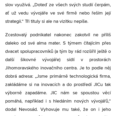
slov využívá. „Doteď ze všech svých studií čerpám,
ať už vedu vývojáře ve své firmě nebo řeším její
strategii.“ Tři tituly si ale na vizitku nepíše.
Zcestovalý podnikatel nakonec zakotvil ne příliš
daleko od své alma mater. S týmem čítajícím přes
dvacet spolupracovníků (a tým by rád rozšířil ještě o
další šikovné vývojáře) sídlí v prostorách
Jihomoravského inovačního centra. Je to podle něj
dobrá adresa: „Jsme primárně technologická firma,
zakládáme si na inovacích a do prostředí JICu tak
výborně zapadáme. JIC nám se spoustou věcí
pomáhá, například i s hledáním nových vývojářů,“
dodal Nevosád. Vyhovuje mu také, že on i jeho