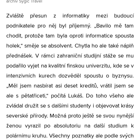
archiv Sygic Travel
Zvláště přesun z informatiky mezi budoucí
podnikatele pro něj byl příjemný. „Bavilo mě tam
chodit, protože tam byla oproti informatice spousta
holek,“ směje se absolvent. Chytla ho ale také náplň
přednášek. V rámci zahraniční studijní stáže se mu
podařilo vyjet na kvalitní finskou univerzitu, kde se v
intenzivních kurech dozvěděl spoustu o byznysu.
„Měl jsem nasbírat asi deset kreditů, vrátil jsem se
ale s pětatřiceti,“ počítá Lukáš. Do toho všeho ale
zvládal družit se s dalšími studenty i objevovat krásy
severské přírody. Možná proto ještě se svou nynější
ženou vyrazil po absolutoriu na další studium k
polárnímu kruhu. Všechny poznatky ale podle svých