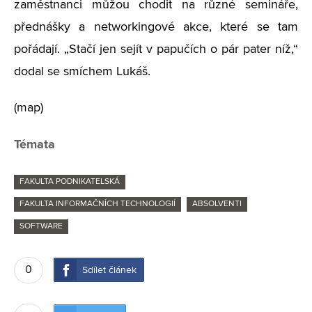
zaměstnanci můžou chodit na různé semináře,
přednášky a networkingové akce, které se tam
pořádají. „Stačí jen sejít v papučích o pár pater níž,“
dodal se smíchem Lukáš.
(map)
Témata
FAKULTA PODNIKATELSKÁ
FAKULTA INFORMAČNÍCH TECHNOLOGIÍ
ABSOLVENTI
SOFTWARE
0
Sdílet článek