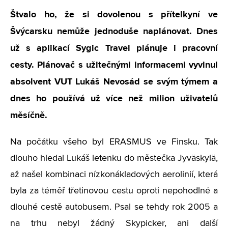
Štvalo ho, že si dovolenou s přítelkyní ve
Švýcarsku nemůže jednoduše naplánovat. Dnes
už s aplikací Sygic Travel plánuje i pracovní
cesty. Plánovač s užitečnými informacemi vyvinul
absolvent VUT Lukáš Nevosád se svým týmem a
dnes ho používá už více než milion uživatelů
měsíčně.
Na počátku všeho byl ERASMUS ve Finsku. Tak
dlouho hledal Lukáš letenku do městečka Jyväskylä,
až našel kombinaci nízkonákladových aerolinií, která
byla za téměř třetinovou cestu oproti nepohodlné a
dlouhé cestě autobusem. Psal se tehdy rok 2005 a
na trhu nebyl žádný Skypicker, ani další