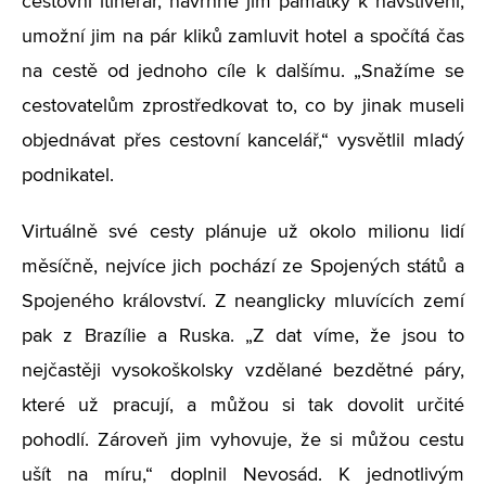
cestovní itinerář, navrhne jim památky k navštívení,
umožní jim na pár kliků zamluvit hotel a spočítá čas
na cestě od jednoho cíle k dalšímu. „Snažíme se
cestovatelům zprostředkovat to, co by jinak museli
objednávat přes cestovní kancelář,“ vysvětlil mladý
podnikatel.
Virtuálně své cesty plánuje už okolo milionu lidí
měsíčně, nejvíce jich pochází ze Spojených států a
Spojeného království. Z neanglicky mluvících zemí
pak z Brazílie a Ruska. „Z dat víme, že jsou to
nejčastěji vysokoškolsky vzdělané bezdětné páry,
které už pracují, a můžou si tak dovolit určité
pohodlí. Zároveň jim vyhovuje, že si můžou cestu
ušít na míru,“ doplnil Nevosád. K jednotlivým