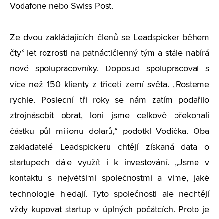
Vodafone nebo Swiss Post.
Ze dvou zakládajících členů se Leadspicker během
čtyř let rozrostl na patnáctičlenný tým a stále nabírá
nové spolupracovníky. Doposud spolupracoval s
více než 150 klienty z třiceti zemí světa. „Rosteme
rychle. Poslední tři roky se nám zatím podařilo
ztrojnásobit obrat, loni jsme celkově překonali
částku půl milionu dolarů,“ podotkl Vodička. Oba
zakladatelé Leadspickeru chtějí získaná data o
startupech dále využít i k investování. „Jsme v
kontaktu s největšími společnostmi a víme, jaké
technologie hledají. Tyto společnosti ale nechtějí
vždy kupovat startup v úplných počátcích. Proto je