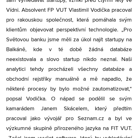
sám vyhledávat startupy, vznikl před čtyřmi lety ve
Vídni. Absolvent FP VUT Vlastimil Vodička pracoval
pro rakouskou společnost, která pomáhala svým
klientům objevovat perspektivní technologie. „Pro
Světovou banku jsme měli za úkol najít startupy na
Balkáně, kde v té době žádná databáze
neexistovala a slovo startup nikdo neznal. Naši
analytici tehdy procházeli všechny databáze a
obchodní rejstříky manuálně a mě napadlo, že
některé procesy by bylo možné zautomatizovat,“
popsal Vodička. O nápad se podělil se svým
kamarádem Janem Skácelem, který předtím
pracoval jako vývojář pro Seznam.cz a byl ve
výzkumné skupině přirozeného jazyka na FIT VUT.