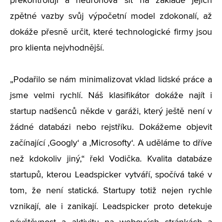
překontrolují a neuronová síť na základě jejich
zpětné vazby svůj výpočetní model zdokonalí, až
dokáže přesně určit, které technologické firmy jsou
pro klienta nejvhodnější.
„Podařilo se nám minimalizovat vklad lidské práce a
jsme velmi rychlí. Náš klasifikátor dokáže najít i
startup nadšenců někde v garáži, který ještě není v
žádné databázi nebo rejstříku. Dokážeme objevit
začínající ‚Googly‘ a ‚Microsofty‘. A uděláme to dříve
než kdokoliv jiný,“ řekl Vodička. Kvalita databáze
startupů, kterou Leadspicker vytváří, spočívá také v
tom, že není statická. Startupy totiž nejen rychle
vznikají, ale i zanikají. Leadspicker proto detekuje