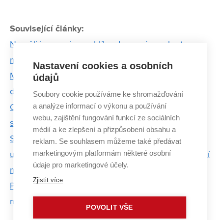
Související články:
Neměli jsme ani na rohlíky, dnes máme obrat v
milionech, říká spoluzakladatel Smartsupp
Nastavení cookies a osobních
Miliony cestovatelů si pohodlněji plánují dovolenou
údajů
díky absolventovi VUT
Soubory cookie používáme ke shromažďování
a analýze informací o výkonu a používání
Optimalizace a monitoring spánku – studenti VUT
webu, zajištění fungování funkcí ze sociálních
sklízí úspěchy s projektem spánkového asistenta
médií a ke zlepšení a přizpůsobení obsahu a
Studenti VUT a MUNI pracují s geneticky
reklam. Se souhlasem můžeme také předávat
marketingovým platformám některé osobní
upravenými bakteriemi. Projekt přihlásili do prestižní
údaje pro marketingové účely.
mezinárodní soutěže
Zjistit více
Projekt studentů FP VUT chce zefektivnit a
modernizovat přepravu zboží
POVOLIT VŠE