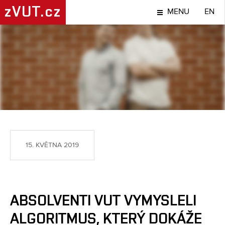
zVUT.cz
MENU
EN
NÁPADY A OBJEVY
15. KVĚTNA 2019
ABSOLVENTI VUT VYMYSLELI
ALGORITMUS, KTERÝ DOKÁŽE