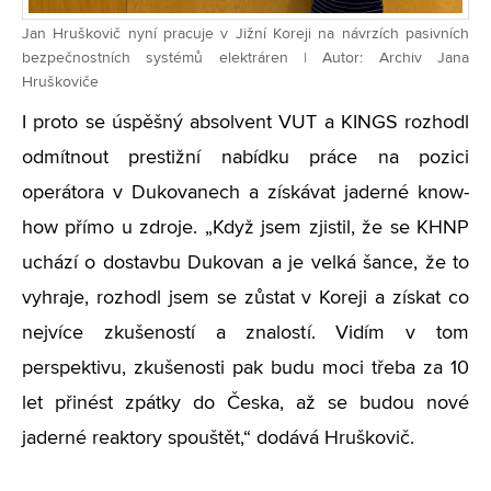
Jan Hruškovič nyní pracuje v Jižní Koreji na návrzích pasivních
bezpečnostních systémů elektráren | Autor: Archiv Jana
Hruškoviče
I proto se úspěšný absolvent VUT a KINGS rozhodl
odmítnout prestižní nabídku práce na pozici
operátora v Dukovanech a získávat jaderné know-
how přímo u zdroje. „Když jsem zjistil, že se KHNP
uchází o dostavbu Dukovan a je velká šance, že to
vyhraje, rozhodl jsem se zůstat v Koreji a získat co
nejvíce zkušeností a znalostí. Vidím v tom
perspektivu, zkušenosti pak budu moci třeba za 10
let přinést zpátky do Česka, až se budou nové
jaderné reaktory spouštět,“ dodává Hruškovič.