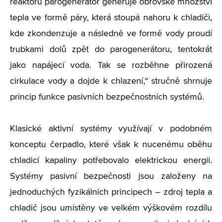
reaktoru parogenerátor generuje obrovské množství
tepla ve formě páry, která stoupá nahoru k chladiči,
kde zkondenzuje a následně ve formě vody proudí
trubkami dolů zpět do parogenerátoru, tentokrát
jako napájecí voda. Tak se rozběhne přirozená
cirkulace vody a dojde k chlazení,“ stručně shrnuje
princip funkce pasivních bezpečnostních systémů.
Klasické aktivní systémy využívají v podobném
konceptu čerpadlo, které však k nucenému oběhu
chladicí kapaliny potřebovalo elektrickou energii.
Systémy pasivní bezpečnosti jsou založeny na
jednoduchých fyzikálních principech – zdroj tepla a
chladič jsou umístěny ve velkém výškovém rozdílu