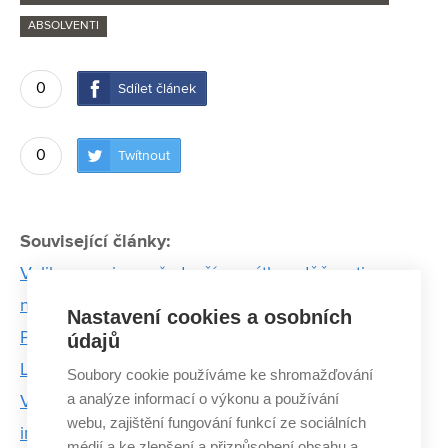
ABSOLVENTI
0
Sdílet článek
0
Twítnout
Související články:
Velikonoce jsou především svátky vděčnosti a
naděje, myslí si biskup Pavel Konzbul
Nastavení cookies a osobních
Přenášet data pomocí světla bude brzy možné díky
údajů
LED žárovkám
Soubory cookie používáme ke shromažďování
a analýze informací o výkonu a používání
Výrobci si zatím neuvědomují ohromný potenciál
webu, zajištění fungování funkcí ze sociálních
internetu věcí, myslí si zakladatel Senzoor
médií a ke zlepšení a přizpůsobení obsahu a