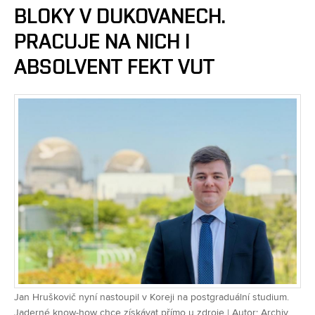
BLOKY V DUKOVANECH.
PRACUJE NA NICH I
ABSOLVENT FEKT VUT
Jan Hruškovič nyní nastoupil v Koreji na postgraduální studium.
Jaderné know-how chce získávat přímo u zdroje | Autor: Archiv