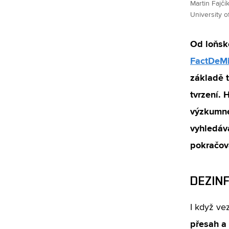
Martin Fajčí
University o
Od loňsk
FactDeM
základě t
tvrzení. 
výzkumn
vyhledáv
pokračov
DEZIN
I když ve
přesah a