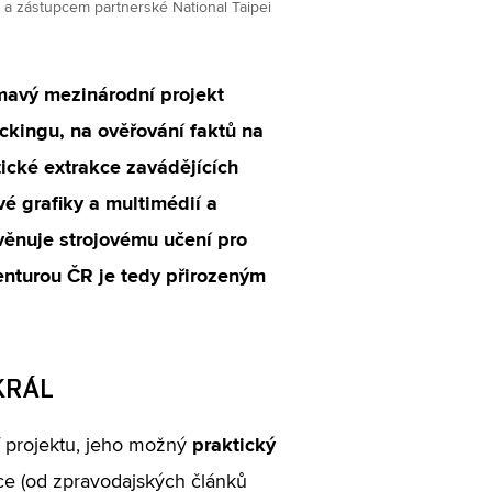
UT a zástupcem partnerské National Taipei
ímavý mezinárodní projekt
eckingu, na ověřování faktů na
ické extrakce zavádějících
vé grafiky a multimédií a
věnuje strojovému učení pro
enturou ČR je tedy přirozeným
KRÁL
praktický
 projektu, jeho možný
ce (od zpravodajských článků