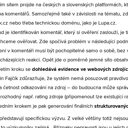
ím sítem projde na českých a slovenských platformách, k
ina komentářů. Samozřejmě také v závislosti na tématu, zda
k.cz nebo třeba technickou doménu, jako je Lupa.cz.
d je identifikován komentář, který si ověření zaslouží, je t
chceme ověřovat. Zde spočívá problém v následující podm
ení v komentáři musí být pochopitelné samo o sobě, bez v
cházejících reakcí. Opět jde o poměrně jemné síto obsah
dohledává evidence ve webových zdrojí
řetím kroku se
in Fajčík zdůrazňuje, že systém nemá posuzovat pravdivos
a četnost odkazování na zdroj – do budoucna může správc
 rozhodný např. rating zdroje (připomenout lze existující r
strukturovaný
edním krokem je pak generování finálních
představují specifickou výzvu. Z velké většiny totiž nejsou
a to výzkumníky zajímá. „Příznaky nepravosti jsou v jejich