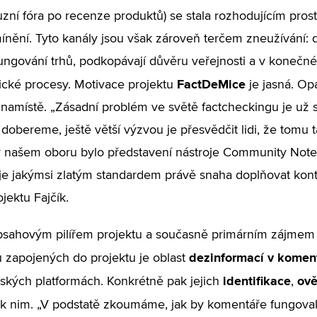
uzní fóra po recenze produktů) se stala rozhodujícím pros
ínění. Tyto kanály jsou však zároveň terčem zneužívání:
fungování trhů, podkopávají důvěru veřejnosti a v konečn
FactDeMice
cké procesy. Motivace projektu
je jasná. O
 namístě. „Zásadní problém ve světě factcheckingu je už s
í dobereme, ještě větší výzvou je přesvědčit lidi, že tomu
našem oboru bylo představení nástroje Community Notes na
je jakýmsi zlatým standardem právě snaha doplňovat kon
jektu Fajčík.
bsahovým pilířem projektu a současně primárním zájme
dezinformací v komen
 zapojených do projektu je oblast
identifikace
ově
ských platformách. Konkrétně pak jejich
,
k nim. „V podstatě zkoumáme, jak by komentáře fungovaly