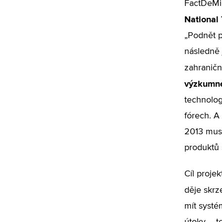
FactDeMic
National 
„Podnět p
následně 
zahraničn
výzkumné
technolog
fórech. A
2013 muse
produktů 
Cíl projek
děje skrz
mít systé