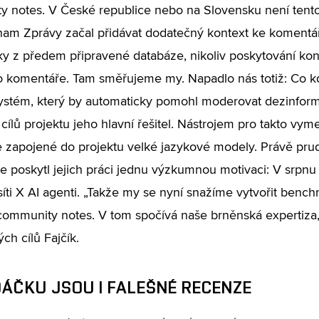
 notes. V České republice nebo na Slovensku není tento
m Zprávy začal přidávat dodatečný kontext ke komentář
ky z předem připravené databáze, nikoliv poskytování ko
o komentáře. Tam směřujeme my. Napadlo nás totiž: Co 
systém, který by automaticky pomohl moderovat dezinfor
 cílů projektu jeho hlavní řešitel. Nástrojem pro takto vy
 zapojené do projektu velké jazykové modely. Právě prud
ce poskytl jejich práci jednu výzkumnou motivaci: V srpn
síti X AI agenti. „Takže my se nyní snažíme vytvořit bench
 community notes. V tom spočívá naše brněnská expertiza,
ch cílů Fajčík.
DÁČKU JSOU I FALEŠNÉ RECENZE