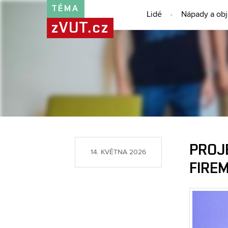
TÉMA
Lidé
Nápady a ob
zVUT.cz
PROJ
14. KVĚTNA 2026
FIREM