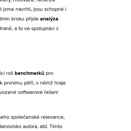
ktéry, motivace, recenze
 jsme navrhli, jsou schopné i
analýza
dním kroku přijde
traně, a to ve spolupráci s
benchmarků
í roli
pro
k prvnímu pilíři, v němž hraje
vozené softwarové řešení
 jeho společenské relevance,
tanovisko autora, atd. Tímto