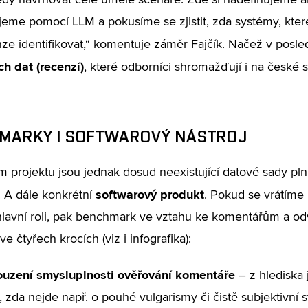
edy navrhovat celé umělé scénáře: Zde si nadefinujeme a
eme pomocí LLM a pokusíme se zjistit, zda systémy, které
nze identifikovat,“ komentuje záměr Fajčík. Načež v posle
ích dat (recenzí)
, které odborníci shromažďují i na české s
MARKY I SOFTWAROVÝ NÁSTROJ
 projektu jsou jednak dosud neexistující datové sady plníc
softwarový produkt
 A dále konkrétní
. Pokud se vrátíme 
lavní roli, pak benchmark ve vztahu ke komentářům a od
ve čtyřech krocích (viz i infografika):
uzení smysluplnosti ověřování komentáře
– z hlediska
, zda nejde např. o pouhé vulgarismy či čistě subjektivní s