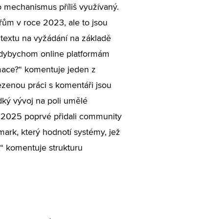
 mechanismus příliš využívaný.
ům v roce 2023, ale to jsou
ntextu na vyžádání na základě
kdybychom online platformám
mace?“ komentuje jeden z
mezenou práci s komentáři jsou
ký vývoj na poli umělé
u 2025 poprvé přidali community
mark, který hodnotí systémy, jež
“ komentuje strukturu