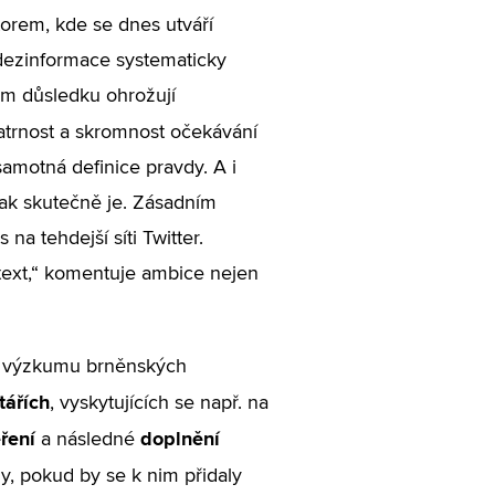
torem, kde se dnes utváří
 dezinformace systematicky
ém důsledku ohrožují
patrnost a skromnost očekávání
amotná definice pravdy. A i
 tak skutečně je. Zásadním
 tehdejší síti Twitter.
text,“ komentuje ambice nejen
m výzkumu brněnských
tářích
, vyskytujících se např. na
ření
doplnění
a následné
, pokud by se k nim přidaly