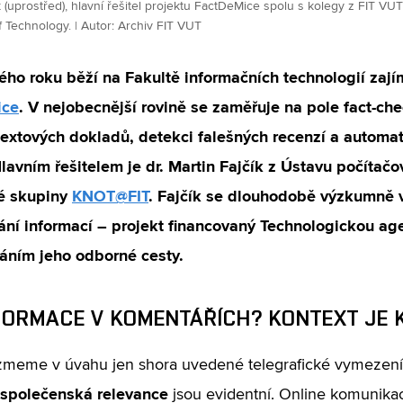
k (uprostřed), hlavní řešitel projektu FactDeMice spolu s kolegy z FIT V
f Technology. | Autor: Archiv FIT VUT
ého roku běží na Fakultě informačních technologií zaj
ice
. V nejobecnější rovině se zaměřuje na pole fact-ch
extových dokladů, detekci falešných recenzí a automat
Hlavním řešitelem je dr. Martin Fajčík z Ústavu počítačo
é skupiny
KNOT@FIT
. Fajčík se dlouhodobě výzkumně 
ání informací – projekt financovaný Technologickou ag
áním jeho odborné cesty.
FORMACE V KOMENTÁŘÍCH? KONTEXT JE 
zmeme v úvahu jen shora uvedené telegrafické vymezení
 společenská relevance
jsou evidentní. Online komunika