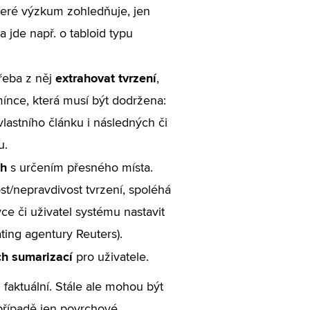
teré výzkum zohledňuje, jen
 jde např. o tabloid typu
extrahovat tvrzení
řeba z něj
,
ínce, která musí být dodržena:
lastního článku i následných či
u.
ch
s určením přesného místa.
t/nepravdivost tvrzení, spoléhá
e či uživatel systému nastavit
ating agentury Reuters).
ch sumarizací
pro uživatele.
 faktuální. Stále ale mohou být
 případě jen povrchové.