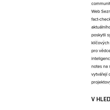
community
Web Sezna
fact-chec
aktuálníh
poskytli 
klíčových
pro vědce
inteligen
notes na 
vytvářejí
projektový
V HLE