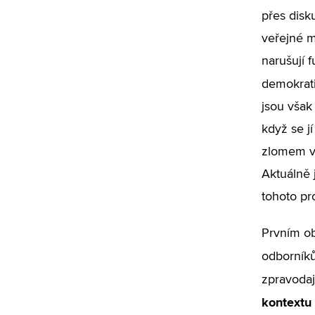
přes disk
veřejné m
narušují 
demokrati
jsou však
když se j
zlomem v 
Aktuálně 
tohoto pro
Prvním o
odborníků
zpravodaj
kontextu