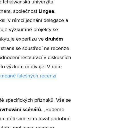
 tchajwanská univerzita
Lingea
tnera, společnost
.
kali v rámci jednání delegace a
oruje výzkumné projekty se
druhém
skytuje expertizu ve
 strana se soustředí na recenze
odnocení restaurací v diskusních
ento výzkum motivuje: V roce
ampaně falešných recenzí
dě specifických příznaků. Vše se
avrhování scénářů
. „Budeme
m chtěli sami simulovat podobné