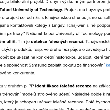
e je bilaterální projekt. Druhým výzkumným partnerem je
Taipei University of Technology
. Projekt má i byznys par
ro projekt šel od nás, s tchajwanskou stranou jsme se set
jsme kontaktovali kolegy z Lingey. Tchaj-wan silně podp
ími partnery.“ National Taipei University of Technology po
m pilíři.
detekce falešných recenzí
Tím je
. Tchajwanská
ických produktů, resp. ve druhé fázi půjde o zavádějící h
 opět lze ukázat na konkrétní historickou událost, která t
la společnost Samsung zaplatit pokutu za financování
k
svého konkurenta.
Identifikace falešné recenze
tu v druhém pilíři?
na zákla
n
e trénování modelů strojového učení. Následně dojde k
m, který je schopen určovat falešné recenze. Poté bycho