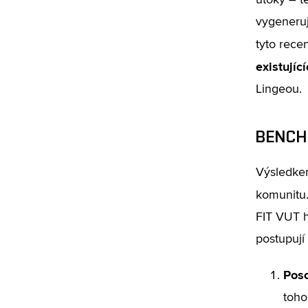
útoky – t
vygeneruj
tyto rece
existujíc
Lingeou.
BENCH
Výsledkem
komunitu.
FIT VUT h
postupují 
Poso
toho