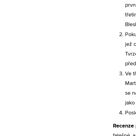
prvn
třet
Bles
Poku
jež 
Tvrz
před
Ve t
Mart
se n
jako
Posl
Recenze
falešné, 