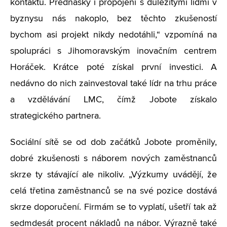
kontaktů. Přednášky i propojení s důležitými lidmi v
byznysu nás nakoplo, bez těchto zkušeností
bychom asi projekt nikdy nedotáhli,“ vzpomíná na
spolupráci s Jihomoravským inovačním centrem
Horáček. Krátce poté získal první investici. A
nedávno do nich zainvestoval také lídr na trhu práce
a vzdělávání LMC, čímž Jobote získalo
strategického partnera.
Sociální sítě se od dob začátků Jobote proměnily,
dobré zkušenosti s náborem nových zaměstnanců
skrze ty stávající ale nikoliv. „Výzkumy uvádějí, že
celá třetina zaměstnanců se na své pozice dostává
skrze doporučení. Firmám se to vyplatí, ušetří tak až
sedmdesát procent nákladů na nábor. Výrazně také