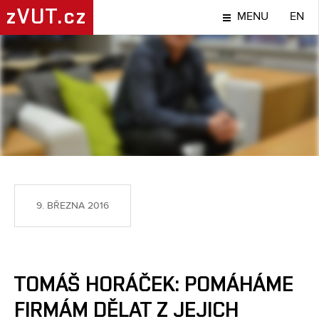
zVUT.cz
MENU
EN
LIDÉ
9. BŘEZNA 2016
TOMÁŠ HORÁČEK: POMÁHÁME
FIRMÁM DĚLAT Z JEJICH