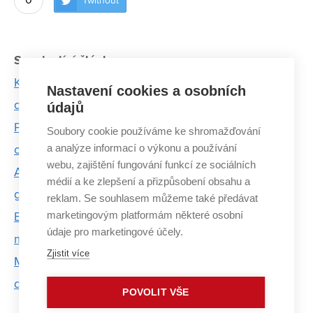
0
Twítnout
Související články:
Karel Tlusťák: K úspěchu je potřeba mít za sebou
Nastavení cookies a osobních
dobrý tým lidí
údajů
Počítačové vidění může identifikovat člověka podle
Soubory cookie používáme ke shromažďování
a analýze informací o výkonu a používání
chůze
webu, zajištění fungování funkcí ze sociálních
Aplikace českých vývojářů propojuje mladou
médií a ke zlepšení a přizpůsobení obsahu a
generaci se seniory
reklam. Se souhlasem můžeme také předávat
marketingovým platformám některé osobní
Brněnský akcelerátor opět otevírá přihlášky. V
údaje pro marketingové účely.
minulosti uspěli i studenti z VUT
Zjistit více
Miliony cestovatelů si pohodlněji plánují dovolenou
díky absolventovi VUT
POVOLIT VŠE