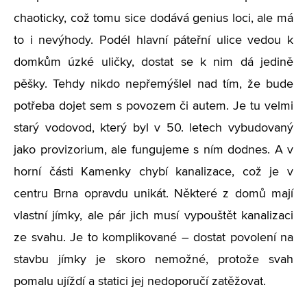
chaoticky, což tomu sice dodává genius loci, ale má
to i nevýhody. Podél hlavní páteřní ulice vedou k
domkům úzké uličky, dostat se k nim dá jedině
pěšky. Tehdy nikdo nepřemýšlel nad tím, že bude
potřeba dojet sem s povozem či autem. Je tu velmi
starý vodovod, který byl v 50. letech vybudovaný
jako provizorium, ale fungujeme s ním dodnes. A v
horní části Kamenky chybí kanalizace, což je v
centru Brna opravdu unikát. Některé z domů mají
vlastní jímky, ale pár jich musí vypouštět kanalizaci
ze svahu. Je to komplikované – dostat povolení na
stavbu jímky je skoro nemožné, protože svah
pomalu ujíždí a statici jej nedoporučí zatěžovat.