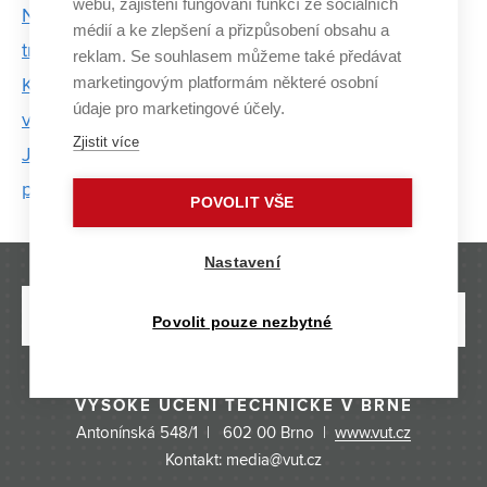
webu, zajištění fungování funkcí ze sociálních
Na ÚSI testovali reflexní vesty. Některé nebyly ve
médií a ke zlepšení a přizpůsobení obsahu a
tmě vůbec vidět
reklam. Se souhlasem můžeme také předávat
marketingovým platformám některé osobní
Konference ExFoS řešila nový zákon o znalcích,
údaje pro marketingové účely.
videozáznamy z aut i poruchy balkónů
Zjistit více
Jak ovlivňuje stáří pneumatik bezpečnost silničního
provozu? Odpověď nabídne výzkum z ÚSI
POVOLIT VŠE
Nastavení
Povolit pouze nezbytné
VYSOKÉ UČENÍ TECHNICKÉ V BRNĚ
Antonínská 548/1 | 602 00 Brno |
www.vut.cz
Kontakt: media@vut.cz