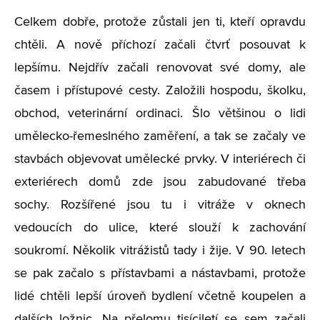
Celkem dobře, protože zůstali jen ti, kteří opravdu
chtěli. A nově příchozí začali čtvrť posouvat k
lepšímu. Nejdřív začali renovovat své domy, ale
časem i přístupové cesty. Založili hospodu, školku,
obchod, veterinární ordinaci. Šlo většinou o lidi
umělecko-řemeslného zaměření, a tak se začaly ve
stavbách objevovat umělecké prvky. V interiérech či
exteriérech domů zde jsou zabudované třeba
sochy. Rozšířené jsou tu i vitráže v oknech
vedoucích do ulice, které slouží k zachování
soukromí. Několik vitrážistů tady i žije. V 90. letech
se pak začalo s přístavbami a nástavbami, protože
lidé chtěli lepší úroveň bydlení včetně koupelen a
dalších ložnic. Na přelomu tisíciletí se sem začali