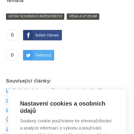
Témata
ÚSTAV SOUDNÍHO INŽENÝRSTVÍ
VĚDA A VÝZKUM
0
Sdílet článek
0
Twítnout
Související články:
Unikátní katalog poškození mapuje desítky
dopravních nehod. Pomůže soudním znalcům i
Nastavení cookies a osobních
pojišťovnám
údajů
Češi rizika podceňují. V práci i v životě, myslí si
Soubory cookie používáme ke shromažďování
a analýze informací o výkonu a používání
oceněný Lacko z FSI