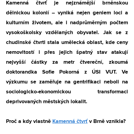
Kamenná čtvrť je nejznámější brněnskou
dělnickou kolonií – vyniká nejen geniem loci a
kulturním životem, ale i nadprůměrným počtem
vysokoškolsky vzdělaných obyvatel. Jak se z
chudinské čtvrti stala umělecká oblast, kde ceny
nemovitostí i přes jejich špatný stav atakují
nejvyšší částky za metr čtvereční, zkoumá
doktorandka Sofie Pokorná z ÚSI VUT. Ve
výzkumu se zaměřuje na gentrifikaci neboli na
sociologicko-ekonomickou transformaci
deprivovaných městských lokalit.
Proč a kdy vlastně
Kamenná čtvrť
v Brně vznikla?