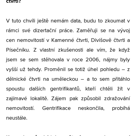
čtvrtí?
V tuto chvíli ještě nemám data, budu to zkoumat v
rámci své dizertační práce. Zaměřuji se na vývoj
cen nemovitostí v Kamenné čtvrti, Divišově čtvrti a
Písečníku. Z vlastní zkušenosti ale vím, že když
jsem se sem stěhovala v roce 2006, nájmy byly
vyšší už tehdy. Proměnil se totiž úhel pohledu – z
dělnické čtvrti na uměleckou – a to sem přitáhlo
spoustu dalších gentrifikantů, kteří chtěli žít v
zajímavé lokalitě. Zájem pak způsobil zdražování
nemovitostí. Gentrifikace neskončila, probíhá
neustále.