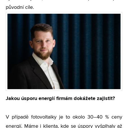
původní cíle.
Jakou úsporu energií firmám dokážete zajistit?
V případě fotovoltaiky je to okolo 30–40 % ceny
energií. Máme i klienta, kde se úspory vyšplhaly až