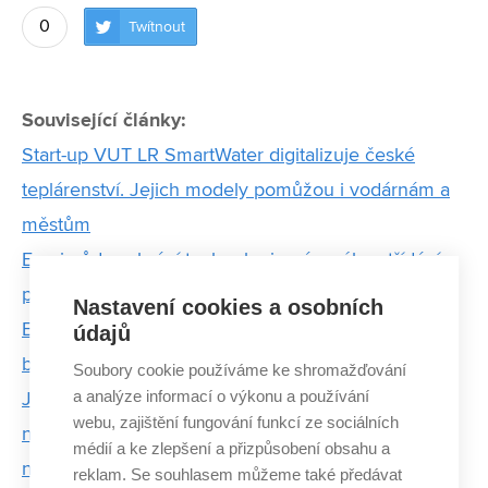
0
Twítnout
Související články:
Start-up VUT LR SmartWater digitalizuje české
teplárenství. Jejich modely pomůžou i vodárnám a
městům
Erozi půdy zabrání technologie pásového střídání
plodin
Nastavení cookies a osobních
Experti z VUT řeší klimatické výzvy, povodně i
údajů
budoucnost české vody
Soubory cookie používáme ke shromažďování
a analýze informací o výkonu a používání
Jiří Sázel: „Za 18 let působení v Himálaji už pro mě
webu, zajištění fungování funkcí ze sociálních
není problém na každém rohu v Ladakhu potkat
médií a ke zlepšení a přizpůsobení obsahu a
nějakého člověka, kterému naše činnost změnila
reklam. Se souhlasem můžeme také předávat