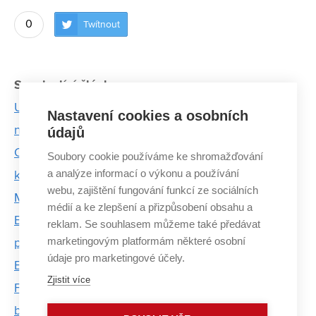
0
Twítnout
Související články:
Udržitelnost jako technologická výzva. VUT má
Nastavení cookies a osobních
novou strategii a nástroj pro výpočet emisní stopy
údajů
Od couchsurfingu po klimatickou mozaiku: Stáž,
Soubory cookie používáme ke shromažďování
a analýze informací o výkonu a používání
která změnila pohled na vědu i život
webu, zajištění fungování funkcí ze sociálních
Mikroplastů v pitné vodě bude přibývat
médií a ke zlepšení a přizpůsobení obsahu a
E-mobilita a udržitelnost – nový studijní program
reklam. Se souhlasem můžeme také předávat
marketingovým platformám některé osobní
připraví absolventy na dopravu budoucnosti
údaje pro marketingové účely.
Ekodesign jako cesta k udržitelnosti: Výzkumníci z
Zjistit více
FCH VUT pomáhají českým firmám připravit se na
budoucnost