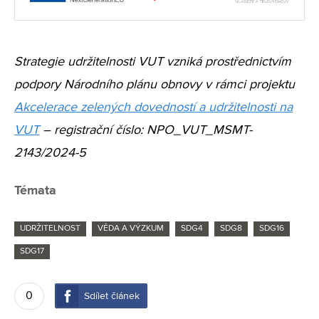
Strategie udržitelnosti VUT vzniká prostřednictvím
podpory Národního plánu obnovy v rámci projektu
Akcelerace zelených dovedností a udržitelnosti na
VUT
– registrační číslo: NPO_VUT_MSMT-
2143/2024-5
Témata
UDRŽITELNOST
VĚDA A VÝZKUM
SDG4
SDG8
SDG16
SDG17
0
Sdílet článek