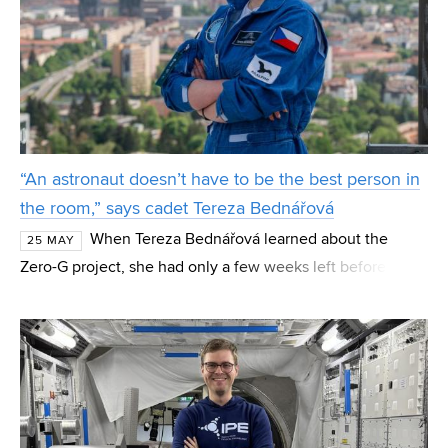
“An astronaut doesn’t have to be the best person in
the room,” says cadet Tereza Bednářová
When Tereza Bednářová learned about the
25 MAY
Zero-G project, she had only a few weeks left before her
nineteenth birthday. “I told myself: you still can, so give it
a try,” recalls the mechatronics student