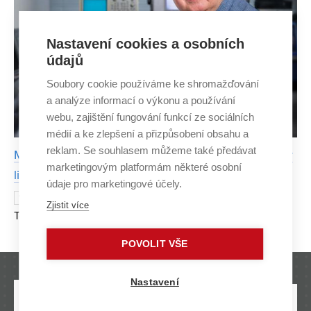
Nastavení cookies a osobních
údajů
Soubory cookie používáme ke shromažďování
a analýze informací o výkonu a používání
webu, zajištění fungování funkcí ze sociálních
médií a ke zlepšení a přizpůsobení obsahu a
reklam. Se souhlasem můžeme také předávat
Miroslav Kasal: Experimental radio electronics is my
marketingovým platformám některé osobní
life's credo
údaje pro marketingové účely.
The focus of Brno University of
16 SEPTEMBER 2025
Zjistit více
Technology on space technologies is not just a matter of
the last few years. This is evidenced by the story of
POVOLIT VŠE
Professor Miroslav Kasal, a long-time lecturer and resear
Nastavení