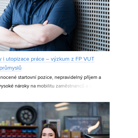
 i utopizace práce – výzkum z FP VUT
 průmyslů
nocené startovní pozice, nepravidelný příjem a
 vysoké nároky na mobilitu zaměstnanců a absence
kreativních průmyslech je nelehká, a t