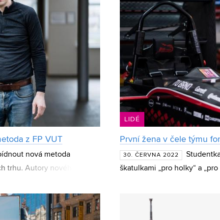
LIDÉ
 metoda z FP VUT
První žena v čele týmu f
ídnout nová metoda
Studentka
30. ČERVNA 2022
ch trhu. Autory nového
škatulkami „pro holky“ a „pro 
restižním časopise Oeconomia
se jako vůbec první žena v Č