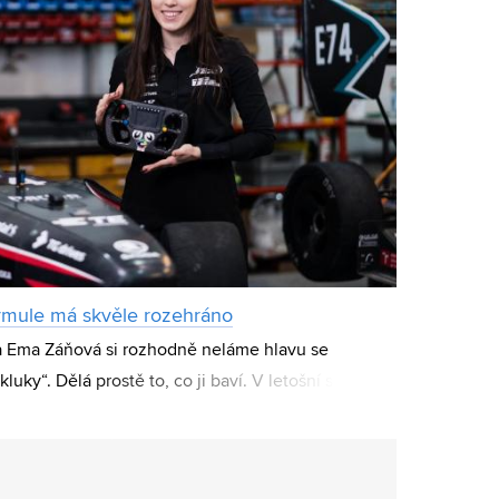
ormule má skvěle rozehráno
 Ema Záňová si rozhodně neláme hlavu se
kluky“. Dělá prostě to, co ji baví. V letošní sezoně
esku postavila do čela týmu studentské f