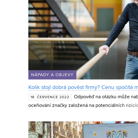
NÁPADY A OBJEVY
Kolik stojí dobrá pověst firmy? Cenu spočítá
Odpověď na otázku může nab
18. ČERVENCE 2022
oceňování značky založená na potenciálních rizicí
konceptu brand valuation, který byl zveřejněn v p
Coper