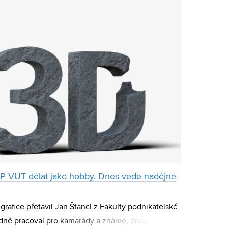
 FP VUT dělat jako hobby. Dnes vede nadějné
 grafice přetavil Jan Štancl z Fakulty podnikatelské
dně pracoval pro kamarády a známé, dnes