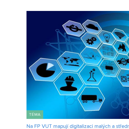
VUT bude reprezentovat student posledního roční
TÉMA
Na FP VUT mapují digitalizaci malých a stře