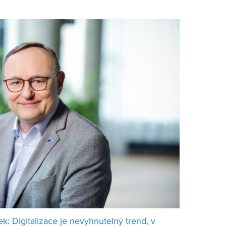
firem a studií, kterým pomáhá digitalizov
k: Digitalizace je nevyhnutelný trend, v