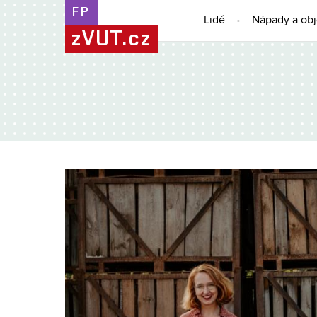
FP
Lidé
Nápady a ob
zVUT.cz