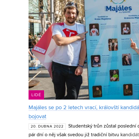
LIDÉ
Majáles se po 2 letech vrací, královští kandid
bojovat
Studentský trůn zůstal poslední
20. DUBNA 2022
pár dní o něj však svedou již tradiční bitvu kandid