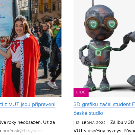
LIDÉ
áti z VUT jsou připraveni
3D grafiku začal student
české studio
 dva roky neobsazen. Už za
Zálibu v 3D
12. LEDNA 2022
áti brněnských vysokých škol.
VUT v úspěšný byznys. Půvo