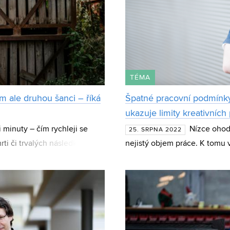
TÉMA
m ale druhou šanci – říká
Špatné pracovní podmínky
ukazuje limity kreativních
 minuty – čím rychleji se
Nízce ohod
25. SRPNA 2022
ti či trvalých následků.
nejistý objem práce. K tomu
 „Nehýbala jse
pracovních benefitů. Práce v 