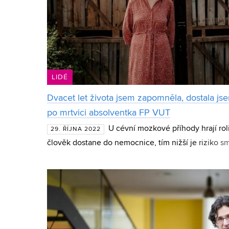
LIDÉ
Dvacet let života jsem zapomněla, dostala jse
po mrtvici absolventka FP VUT
U cévní mozkové příhody hrají roli
29. ŘÍJNA 2022
člověk dostane do nemocnice, tím nižší je riziko smr
Elišku Novákovou odvezli na sál až po 9 hodinách.