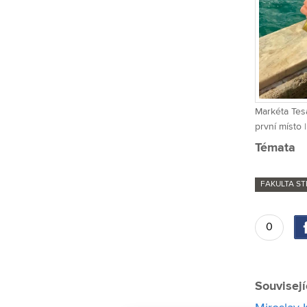
Markéta Tes
první místo 
Témata
FAKULTA ST
0
Souvisejí