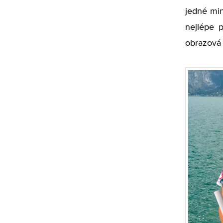
jedné min
nejlépe 
obrazová 