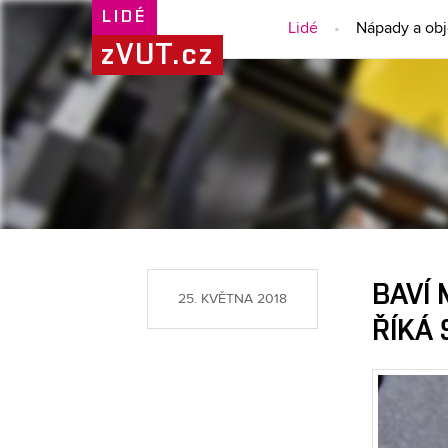
LIDÉ
Lidé
Nápady a ob
zVUT.cz
BAVÍ
25. KVĚTNA 2018
ŘÍKÁ