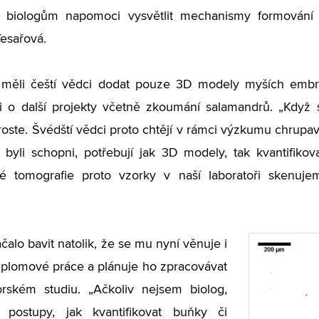
 biologům napomoci vysvětlit mechanismy formování 
esařová.
měli čeští vědci dodat pouze 3D modely myších embry
a i o další projekty včetně zkoumání salamandrů. „Kdy
oste. Švédští vědci proto chtějí v rámci výzkumu chrupa
 byli schopni, potřebují jak 3D modely, tak kvantifik
é tomografie proto vzorky v naší laboratoři skenujeme
čalo bavit natolik, že se mu nyní věnuje i
iplomové práce a plánuje ho zpracovávat
orském studiu. „Ačkoliv nejsem biolog,
 postupy, jak kvantifikovat buňky či