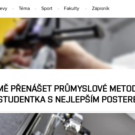
jevy
Téma
Sport
Fakulty
Zápisník
LIDÉ
 MĚ PŘENÁŠET PRŮMYSLOVÉ METOD
 STUDENTKA S NEJLEPŠÍM POSTE