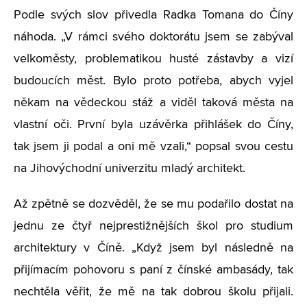
Podle svých slov přivedla Radka Tomana do Číny
náhoda. „V rámci svého doktorátu jsem se zabýval
velkoměsty, problematikou husté zástavby a vizí
budoucích měst. Bylo proto potřeba, abych vyjel
někam na vědeckou stáž a viděl taková města na
vlastní oči. První byla uzávěrka přihlášek do Číny,
tak jsem ji podal a oni mě vzali,“ popsal svou cestu
na Jihovýchodní univerzitu mladý architekt.
Až zpětně se dozvěděl, že se mu podařilo dostat na
jednu ze čtyř nejprestižnějších škol pro studium
architektury v Číně. „Když jsem byl následně na
přijímacím pohovoru s paní z čínské ambasády, tak
nechtěla věřit, že mě na tak dobrou školu přijali.