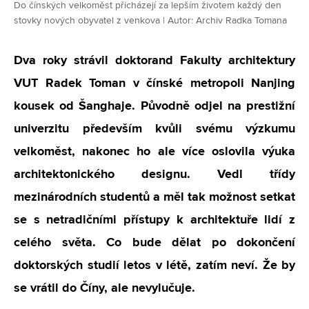
Do čínských velkoměst přicházejí za lepším životem každý den
stovky nových obyvatel z venkova | Autor: Archiv Radka Tomana
Dva roky strávil doktorand Fakulty architektury
VUT Radek Toman v čínské metropoli Nanjing
kousek od Šanghaje. Původně odjel na prestižní
univerzitu především kvůli svému výzkumu
velkoměst, nakonec ho ale více oslovila výuka
architektonického designu. Vedl třídy
mezinárodních studentů a měl tak možnost setkat
se s netradičními přístupy k architektuře lidí z
celého světa. Co bude dělat po dokončení
doktorských studií letos v létě, zatím neví. Že by
se vrátil do Číny, ale nevylučuje.