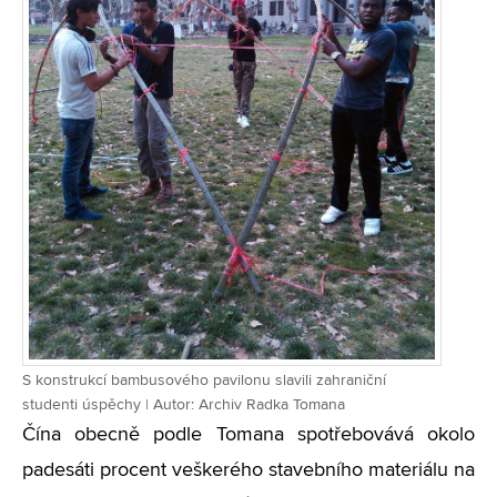
S konstrukcí bambusového pavilonu slavili zahraniční
studenti úspěchy | Autor: Archiv Radka Tomana
Čína obecně podle Tomana spotřebovává okolo
padesáti procent veškerého stavebního materiálu na