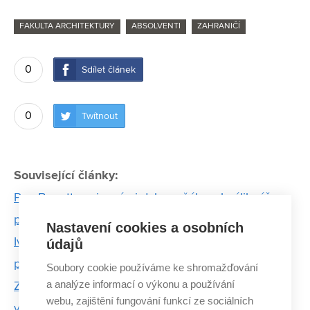
FAKULTA ARCHITEKTURY
ABSOLVENTI
ZAHRANIČÍ
0
Sdílet článek
0
Twítnout
Související články:
Pan Benetton si s námi dal smažák a chválil náš
pavilon, říkají architekti Chybík a Krištof
Nastavení cookies a osobních
Ivan Koleček: Čeští architekti navrhují příliš
údajů
přepychově
Soubory cookie používáme ke shromažďování
a analýze informací o výkonu a používání
Známky nejsou vypovídající. Portfolio je naší hlavní
webu, zajištění fungování funkcí ze sociálních
vizitkou, říká mladý architekt