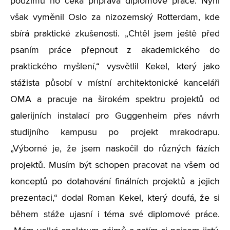
podzimu ho čeká příprava diplomové práce. Nyní
však vyměnil Oslo za nizozemský Rotterdam, kde
sbírá praktické zkušenosti. „Chtěl jsem ještě před
psaním práce přepnout z akademického do
praktického myšlení,“ vysvětlil Kekel, který jako
stážista působí v místní architektonické kanceláři
OMA a pracuje na širokém spektru projektů od
galerijních instalací pro Guggenheim přes návrh
studijního kampusu po projekt mrakodrapu.
„Výborné je, že jsem naskočil do různých fázích
projektů. Musím být schopen pracovat na všem od
konceptů po dotahování finálních projektů a jejich
prezentaci,“ dodal Roman Kekel, který doufá, že si
během stáže ujasní i téma své diplomové práce.