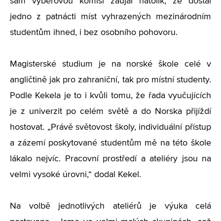
sám výběrovou komisi zaujal natolik, že dostal
jedno z patnácti míst vyhrazených mezinárodním
studentům ihned, i bez osobního pohovoru.
Magisterské studium je na norské škole celé v
angličtině jak pro zahraniční, tak pro místní studenty.
Podle Kekela je to i kvůli tomu, že řada vyučujících
je z univerzit po celém světě a do Norska přijíždí
hostovat. „Právě světovost školy, individuální přístup
a zázemí poskytované studentům mě na této škole
lákalo nejvíc. Pracovní prostředí a ateliéry jsou na
velmi vysoké úrovni,“ dodal Kekel.
Na volbě jednotlivých ateliérů je výuka celá