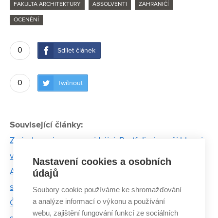
FAKULTA ARCHITEKTURY
ABSOLVENTI
ZAHRANIČÍ
OCENĚNÍ
0
Sdílet článek
0
Twítnout
Související články:
Známky nejsou vypovídající. Portfolio je naší hlavní
vizitkou, říká mladý architekt
Nastavení cookies a osobních
Absolventka architektury se dostala do prestižního
údajů
světového výběru Archiprix
Soubory cookie používáme ke shromažďování
a analýze informací o výkonu a používání
Čínská urbanizace postupuje příliš rychle. Pokud
webu, zajištění fungování funkcí ze sociálních