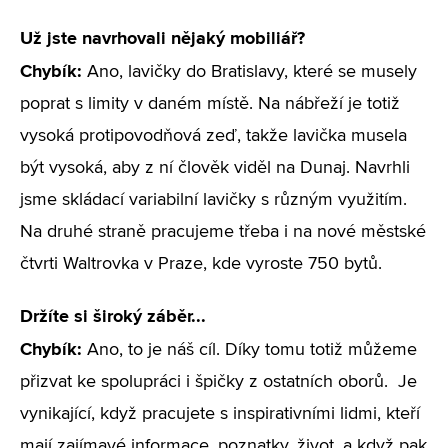
Už jste navrhovali nějaký mobiliář?
Chybík:
Ano, lavičky do Bratislavy, které se musely
poprat s limity v daném místě. Na nábřeží je totiž
vysoká protipovodňová zeď, takže lavička musela
být vysoká, aby z ní člověk viděl na Dunaj. Navrhli
jsme skládací variabilní lavičky s různým využitím.
Na druhé straně pracujeme třeba i na nové městské
čtvrti Waltrovka v Praze, kde vyroste 750 bytů.
Držíte si široký záběr...
Chybík:
Ano, to je náš cíl. Díky tomu totiž můžeme
přizvat ke spolupráci i špičky z ostatních oborů. Je
vynikající, když pracujete s inspirativními lidmi, kteří
mají zajímavé informace, poznatky, život, a když pak