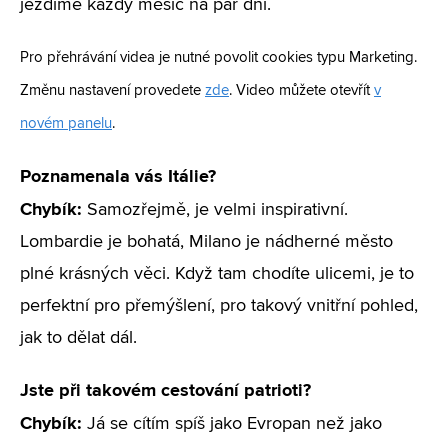
jezdíme každý měsíc na pár dní.
Pro přehrávání videa je nutné povolit cookies typu Marketing.
Změnu nastavení provedete
zde
. Video můžete otevřít
v
novém panelu
.
Poznamenala vás Itálie?
Chybík:
Samozřejmě, je velmi inspirativní.
Lombardie je bohatá, Milano je nádherné město
plné krásných věci. Když tam chodíte ulicemi, je to
perfektní pro přemýšlení, pro takový vnitřní pohled,
jak to dělat dál.
Jste při takovém cestování patrioti?
Chybík:
Já se cítím spíš jako Evropan než jako