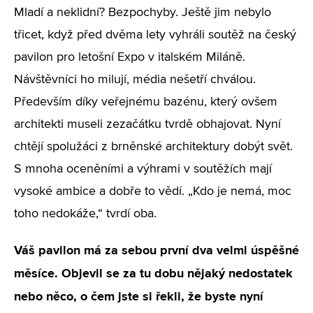
Mladí a neklidní? Bezpochyby. Ještě jim nebylo
třicet, když před dvěma lety vyhráli soutěž na český
pavilon pro letošní Expo v italském Miláně.
Návštěvníci ho milují, média nešetří chválou.
Především díky veřejnému bazénu, který ovšem
architekti museli zezačátku tvrdě obhajovat. Nyní
chtějí spolužáci z brněnské architektury dobýt svět.
S mnoha oceněními a výhrami v soutěžích mají
vysoké ambice a dobře to vědí. „Kdo je nemá, moc
toho nedokáže,“ tvrdí oba.
Váš pavilon má za sebou první dva velmi úspěšné
měsíce. Objevil se za tu dobu nějaký nedostatek
nebo něco, o čem jste si řekli, že byste nyní