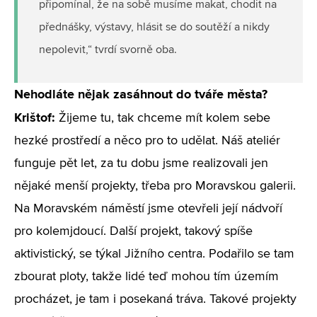
připomínal, že na sobě musíme makat, chodit na
přednášky, výstavy, hlásit se do soutěží a nikdy
nepolevit,“ tvrdí svorně oba.
Nehodláte nějak zasáhnout do tváře města?
Krištof:
Žijeme tu, tak chceme mít kolem sebe
hezké prostředí a něco pro to udělat. Náš ateliér
funguje pět let, za tu dobu jsme realizovali jen
nějaké menší projekty, třeba pro Moravskou galerii.
Na Moravském náměstí jsme otevřeli její nádvoří
pro kolemjdoucí. Další projekt, takový spíše
aktivistický, se týkal Jižního centra. Podařilo se tam
zbourat ploty, takže lidé teď mohou tím územím
procházet, je tam i posekaná tráva. Takové projekty