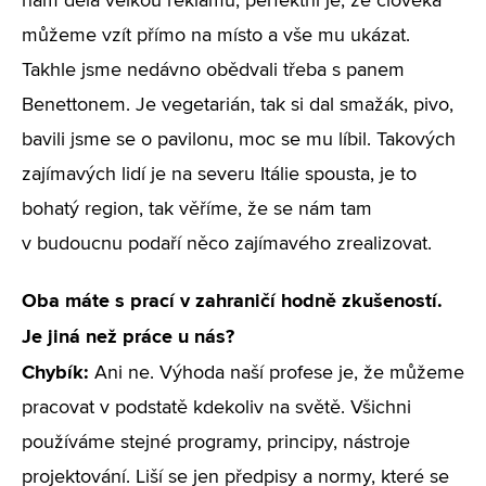
nám dělá velkou reklamu, perfektní je, že člověka
můžeme vzít přímo na místo a vše mu ukázat.
Takhle jsme nedávno obědvali třeba s panem
Benettonem. Je vegetarián, tak si dal smažák, pivo,
bavili jsme se o pavilonu, moc se mu líbil. Takových
zajímavých lidí je na severu Itálie spousta, je to
bohatý region, tak věříme, že se nám tam
v budoucnu podaří něco zajímavého zrealizovat.
Oba máte s prací v zahraničí hodně zkušeností.
Je jiná než práce u nás?
Chybík:
Ani ne. Výhoda naší profese je, že můžeme
pracovat v podstatě kdekoliv na světě. Všichni
používáme stejné programy, principy, nástroje
projektování. Liší se jen předpisy a normy, které se