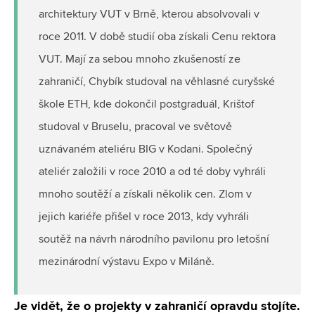
architektury VUT v Brně, kterou absolvovali v
roce 2011. V době studií oba získali Cenu rektora
VUT. Mají za sebou mnoho zkušeností ze
zahraničí, Chybík studoval na věhlasné curyšské
škole ETH, kde dokončil postgraduál, Krištof
studoval v Bruselu, pracoval ve světově
uznávaném ateliéru BIG v Kodani. Společný
ateliér založili v roce 2010 a od té doby vyhráli
mnoho soutěží a získali několik cen. Zlom v
jejich kariéře přišel v roce 2013, kdy vyhráli
soutěž na návrh národního pavilonu pro letošní
mezinárodní výstavu Expo v Miláně.
Je vidět, že o projekty v zahraničí opravdu stojíte.