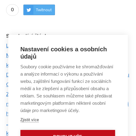
0
Twítnout
Související články:
Lukáš Zezulka využívá techniku ve službách fyziky
Nastavení cookies a osobních
Mezinárodní den žen v inženýrství: Diverzita je
údajů
klíčovým faktorem pro úspěch
Soubory cookie používáme ke shromažďování
a analýze informací o výkonu a používání
Designéři nabírali zkušenosti v tchajwanském studiu
webu, zajištění fungování funkcí ze sociálních
CRE8, jednom z nejlepších na světě
médií a ke zlepšení a přizpůsobení obsahu a
Za vodu ještě kvalitnější. Technologie kavitace a
reklam. Se souhlasem můžeme také předávat
marketingovým platformám některé osobní
nízkoteplotního plazmatu dočistí vodu od pesticidů i
údaje pro marketingové účely.
hormonů
Zjistit více
„Astronaut nemusí být ten nejlepší v místnosti,“ říká
kadetka Tereza Bednářová