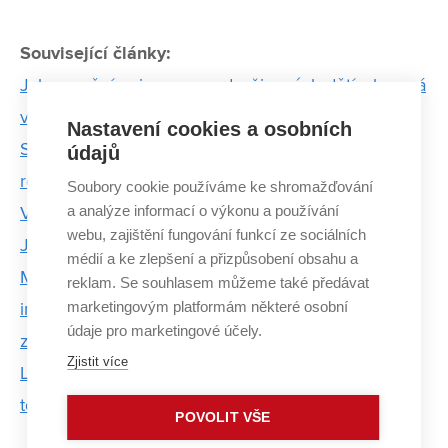
Související články:
Jak se mění epigenom podvyživených dětí, zkoumá
v Americe absolventka FEKT VUT
Nastavení cookies a osobních
Syřan Riad Awad: Studium na VUT byly nejhezčí
údajů
roky mého života
Soubory cookie používáme ke shromažďování
a analýze informací o výkonu a používání
Víra je zcela logická věc, myslí si jáhen a pedagog
webu, zajištění fungování funkcí ze sociálních
Jiří Maxa
médií a ke zlepšení a přizpůsobení obsahu a
Města musí do dopravních technologií soustavně
reklam. Se souhlasem můžeme také předávat
marketingovým platformám některé osobní
investovat. Jinak se stanou neprůjezdná, říká
údaje pro marketingové účely.
zakladatel Cross Zlín
Zjistit více
Lidé jsou zvědaví, jestli je auta přechytračí, ale jsou
to pořád jen věci
POVOLIT VŠE