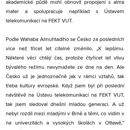
akademické půdě mohl obnovit propojení s alma
mater a spolupracuje například s Ústavem
telekomunikací na FEKT VUT.
Podle Wahaba Almuhtadiho se Česko za posledních
více než třicet let citelně změnilo. „K lepšímu.
Některé věci chtějí čas, protože čtyřicet let vlivu
bývalého režimu nevymažete ze dne na den. Ale
Česko už je jednoznačně jak v rámci vztahů, tak
třeba kultury evropské. Když jsem byl při poslední
návštěvě na Ústavu telekomunikací na FEKT VUT,
tak jsem sledoval dnešní mladou generaci. A už
nebyl rozdíl mezi mladými v Brně a těmi, co vidím v
na univerzitách a vysokých školách v Ottawě,”