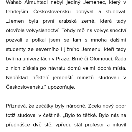
Wahab Almuhtadi nebyl jediný Jemenec, který v
tehdejším Československu pobýval a studoval.
„Jemen byla první arabská země, která tady
otevřela velvyslanectví. Tehdy mě na velvyslanectví
pozvali a potkal jsem se tam s mnoha dalšími
studenty ze severního i jižního Jemenu, kteří tady
byli na univerzitách v Praze, Brně či Olomouci. Řada
z nich získala po návratu domů velmi dobrá místa.
Například někteří jemenští ministři studovali v
Československu,” upozorňuje.
Přiznává, že začátky byly náročné. Zcela nový obor
totiž studoval v češtině. „Bylo to těžké. Bylo nás na
přednášce dvě stě, vpředu stál profesor a mluvil