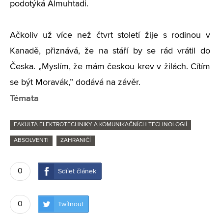
podotýká Almuhtadi.
Ačkoliv už více než čtvrt století žije s rodinou v
Kanadě, přiznává, že na stáří by se rád vrátil do
Česka. „Myslím, že mám českou krev v žilách. Cítím
se být Moravák,” dodává na závěr.
Témata
FAKULTA ELEKTROTECHNIKY A KOMUNIKAČNÍCH TECHNOLOGIÍ
ABSOLVENTI
ZAHRANIČÍ
0
Sdílet článek
0
Twítnout