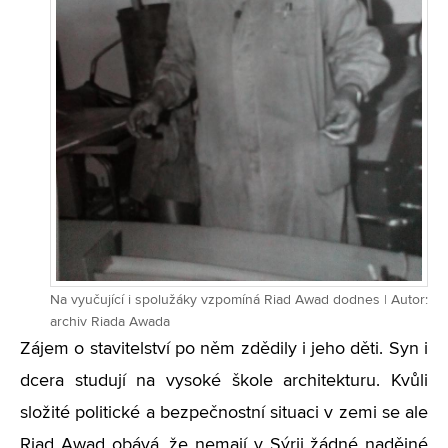
Na vyučující i spolužáky vzpomíná Riad Awad dodnes | Autor:
archiv Riada Awada
Zájem o stavitelství po něm zdědily i jeho děti. Syn i
dcera studují na vysoké škole architekturu. Kvůli
složité politické a bezpečnostní situaci v zemi se ale
Riad Awad obává, že nemají v Sýrii žádné nadějné