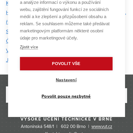
a analýze informací o výkonu a používání
Kanadě
webu, zajištění fungování funkcí ze sociálních
Hledáme cestu, jak městům ušetřit energii a peníze,
médií a ke zlepšení a přizpůsobení obsahu a
říká zakladatel IQRF Alliance
reklam. Se souhlasem můžeme také předávat
marketingovým platformám některé osobní
Služba nahradí tisíce hodin ručního testování.
údaje pro marketingové účely.
Člověka ale nenahradíme, tvrdí autoři
Zjistit více
Víra je zcela logická věc, myslí si jáhen a pedagog
Jiří Maxa
POVOLIT VŠE
Nastavení
Povolit pouze nezbytné
VYSOKÉ UČENÍ TECHNICKÉ V BRNĚ
Antonínská 548/1 | 602 00 Brno |
www.vut.cz