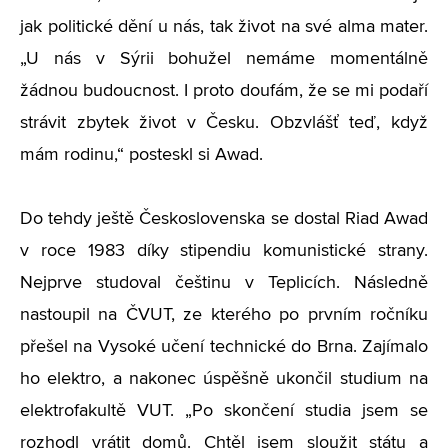
jak politické dění u nás, tak život na své alma mater.
„U nás v Sýrii bohužel nemáme momentálně
žádnou budoucnost. I proto doufám, že se mi podaří
strávit zbytek život v Česku. Obzvlášť teď, když
mám rodinu,“ posteskl si Awad.
Do tehdy ještě Československa se dostal Riad Awad
v roce 1983 díky stipendiu komunistické strany.
Nejprve studoval češtinu v Teplicích. Následně
nastoupil na ČVUT, ze kterého po prvním ročníku
přešel na Vysoké učení technické do Brna. Zajímalo
ho elektro, a nakonec úspěšně ukončil studium na
elektrofakultě VUT. „Po skončení studia jsem se
rozhodl vrátit domů. Chtěl jsem sloužit státu a