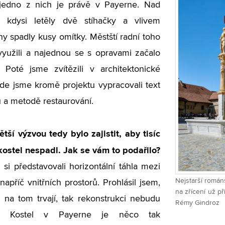
a jedno z nich je právě v Payerne. Nad
m kdysi letěly dvě stíhačky a vlivem
ny spadly kusy omítky. Městští radní toho
 využili a najednou se s opravami začalo
 Poté jsme zvítězili v architektonické
kde jsme kromě projektu vypracovali text
u a metodě restaurování.
ětší výzvou tedy bylo zajistit, aby tisíc
 kostel nespadl. Jak se vám to podařilo?
 si představovali horizontální táhla mezi
Nejstarší román
napříč vnitřních prostorů. Prohlásil jsem,
na zřícení už př
na tom trvají, tak rekonstrukci nebudu
Rémy Gindroz
á. Kostel v Payerne je něco tak