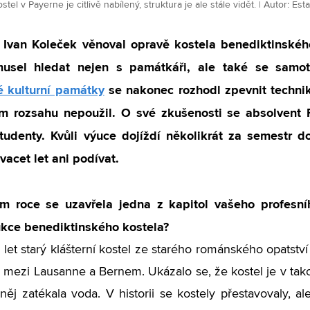
tel v Payerne je citlivě nabílený, struktura je ale stále vidět. | Autor: E
t Ivan Koleček věnoval opravě kostela benediktinského
usel hledat nejen s památkáři, ale také se samot
é kulturní památky
se nakonec rozhodl zpevnit technik
 rozsahu nepoužil. O své zkušenosti se absolvent F
studenty. Kvůli výuce dojíždí několikrát za semestr 
acet let ani podívat.
m roce se uzavřela jedna z kapitol vašeho profesní
ukce benediktinského kostela?
c let starý klášterní kostel ze starého románského opatstv
mezi Lausanne a Bernem. Ukázalo se, že kostel je v tako
něj zatékala voda. V historii se kostely přestavovaly, 