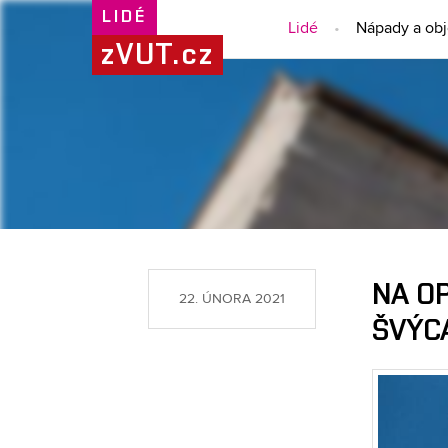
LIDÉ
Lidé
Nápady a ob
zVUT.cz
NA O
22. ÚNORA 2021
ŠVÝCA