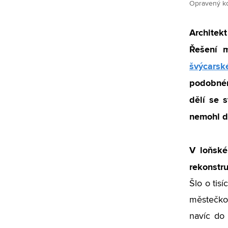
Opravený kos
Architek
Řešení m
švýcarsk
podobném
dělí se 
nemohl dv
V loňské
rekonstr
Šlo o tisí
městečko 
navíc do 