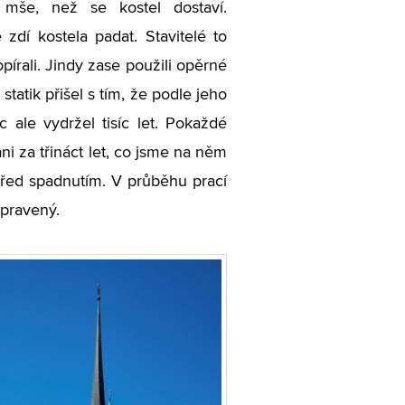
 mše, než se kostel dostaví.
zdí kostela padat. Stavitelé to
opírali. Jindy zase použili opěrné
 statik přišel s tím, že podle jeho
 ale vydržel tisíc let. Pokaždé
ni za třináct let, co jsme na něm
před spadnutím. V průběhu prací
opravený.