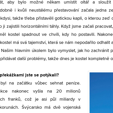
tát, aby bylo možné někam umístit oltář a sloužit
obně i kvůli neustálému přestavování začala jedna ze 
kdysi, takže třeba přistavěli gotickou kapli, o kterou zeď 
o ji zajistili horizontálními táhly. Když jsme začali pracovat,
ěl kostel spadnout ve chvíli, kdy ho postavili. Nakonec
 kostel má svá tajemství, která se nám nepodařilo odhalit a
. Našim hlavním úkolem bylo vymyslet, jak ho zachránit 
 přidávat další problémy, takže dnes je kostel kompletně 
překážkami jste se potýkali?
byl na začátku vůbec sehnat peníze.
rukce nakonec vyšla na 20 milionů
ých franků, což je asi půl miliardy v
korunách. Švýcarsko má dvě vojenská