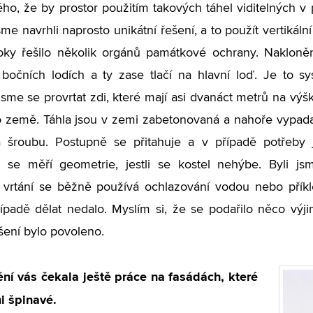
ho, že by prostor použitím takových táhel viditelných v 
me navrhli naprosto unikátní řešení, a to použít vertikáln
roky řešilo několik orgánů památkové ochrany. Nakloněná
bočních lodích a ty zase tlačí na hlavní loď. Je to sy
jsme se provrtat zdi, které mají asi dvanáct metrů na výšk
o země. Táhla jsou v zemi zabetonovaná a nahoře vypada
 šroubu. Postupně se přitahuje a v případě potřeby 
 se měří geometrie, jestli se kostel nehýbe. Byli jsm
vrtání se běžně používá ochlazování vodou nebo příkle
padě dělat nedalo. Myslím si, že se podařilo něco výj
šení bylo povoleno.
ění vás čekala ještě práce na fasádách, které
mi špinavé.