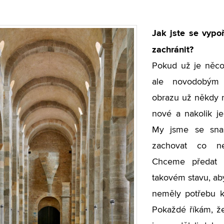
Jak jste se vypoř
zachránit?
Pokud už je něco 
ale novodobým 
obrazu už někdy n
nové a nakolik je
My jsme se snaži
zachovat co ne
Chceme předat 
takovém stavu, aby
neměly potřebu kr
Pokaždé říkám, že 