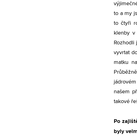
výjimečné
to a my js
to čtyři 
klenby v 
Rozhodli 
vyvrtat d
matku na
Průběžně
jádrovém 
našem pří
takové ře
Po zajišt
byly vel