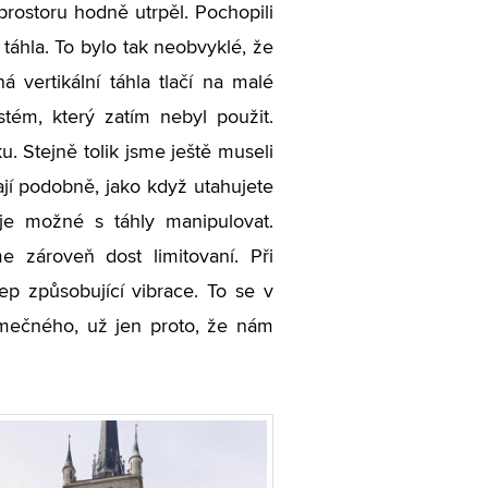
prostoru hodně utrpěl. Pochopili
í táhla. To bylo tak neobvyklé, že
 vertikální táhla tlačí na malé
stém, který zatím nebyl použit.
u. Stejně tolik jsme ještě museli
jí podobně, jako když utahujete
je možné s táhly manipulovat.
e zároveň dost limitovaní. Při
p způsobující vibrace. To se v
imečného, už jen proto, že nám