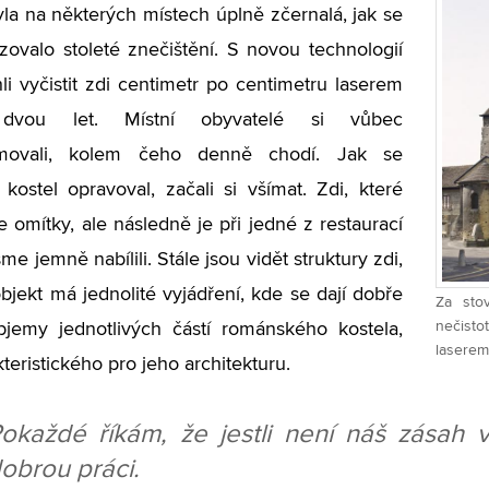
la na některých místech úplně zčernalá, jak se
zovalo stoleté znečištění. S novou technologií
i vyčistit zdi centimetr po centimetru laserem
vou let. Místní obyvatelé si vůbec
movali, kolem čeho denně chodí. Jak se
kostel opravoval, začali si všímat. Zdi, které
e omítky, ale následně je při jedné z restaurací
jsme jemně nabílili. Stále jsou vidět struktury zdi,
objekt má jednolité vyjádření, kde se dají dobře
Za sto
nečisto
bjemy jednotlivých částí románského kostela,
laserem
teristického pro jeho architekturu.
okaždé říkám, že jestli není náš zásah v
obrou práci.