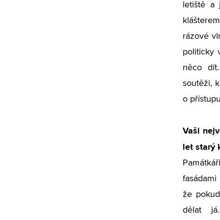
letiště 
kláštere
rázové vl
politicky
něco dít.
soutěži, 
o přístup
Vaši nejv
let starý
Památkáři
fasádami 
že pokud 
dělat j