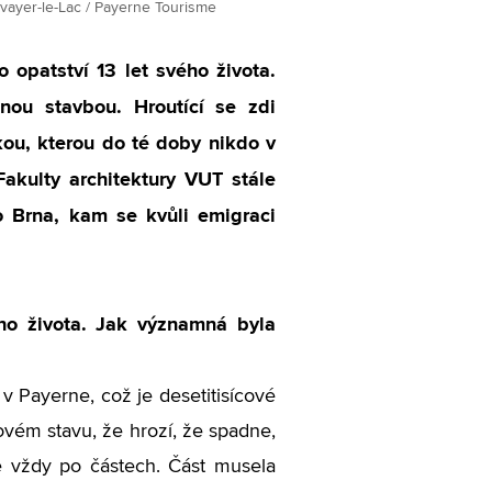
stavayer-le-Lac / Payerne Tourisme
 opatství 13 let svého života.
nou stavbou. Hroutící se zdi
ou, kterou do té doby nikdo v
akulty architektury VUT stále
do Brna, kam se kvůli emigraci
ho života. Jak významná byla
í v Payerne, což je desetitisícové
vém stavu, že hrozí, že spadne,
ale vždy po částech. Část musela