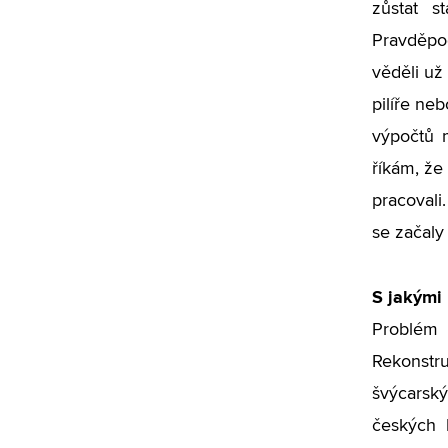
zůstat s
Pravděpod
věděli už 
pilíře neb
výpočtů m
říkám, že
pracovali
se začaly
S jakými 
Problém 
Rekonst
švýcarsk
českých 