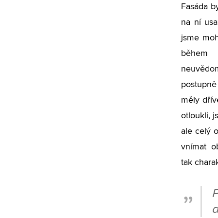
Fasáda by
na ní usa
jsme mohl
během d
neuvědo
postupně 
měly dřív
otloukli, 
ale celý 
vnímat o
tak charak
P
d