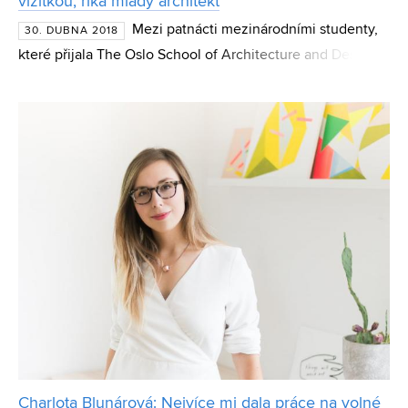
vizitkou, říká mladý architekt
Mezi patnácti mezinárodními studenty,
30. DUBNA 2018
které přijala The Oslo School of Architecture and Design,
byl před dvěma lety i absolvent bakalářského studia na
Fakultě architektury VUT Roman Kekel, který byl v
Charlota Blunárová: Nejvíce mi dala práce na volné