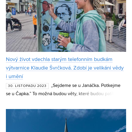
Nový život vdechla starým telefonním budkám
výtvarnice Klaudie Švrčková. Zdobí je velikáni vědy
i umění
„Sejdeme se u Janáčka. Potkejme
30. LISTOPADU 2023
se u Čapka.” To možná budou věty, které budou patřit k
tradičnímu brněnskému koloritu stejně jako scházení se
„pod hodinama” či „na Čáře”. Mladá výtvarnice a
absolventk