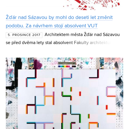
Žďár nad Sázavou by mohl do deseti let změnit
podobu. Za návrhem stojí absolvent VUT
Architektem města Žďár nad Sázavou
5. PROSINCE 2017
se před dvěma lety stal absolvent Fakulty architektury
VUT Zbyněk Ryška. Kromě konzultací k návrhům
rodinných domů a schvalování městské výstavby vytváří i
vizi měst