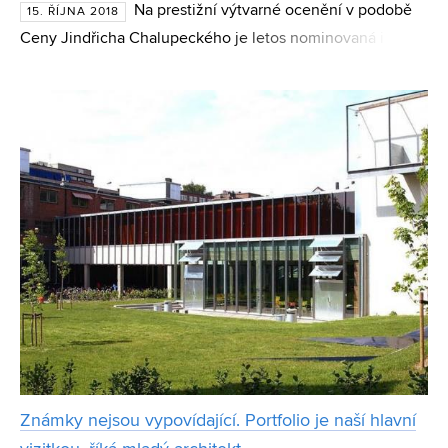
Na prestižní výtvarné ocenění v podobě
15. ŘÍJNA 2018
Ceny Jindřicha Chalupeckého je letos nominovaná i
Kateřina Olivová, absolventka Fakulty výtvarných umění
VUT. Věnuje se především performance, v rámci které
ráda
Známky nejsou vypovídající. Portfolio je naší hlavní