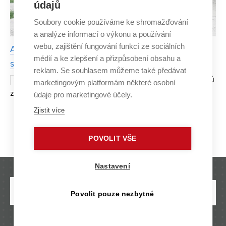
údajů
Soubory cookie používáme ke shromažďování
a analýze informací o výkonu a používání
webu, zajištění fungování funkcí ze sociálních
Absolventka architektury se dostala do prestižního
médií a ke zlepšení a přizpůsobení obsahu a
světového výběru Archiprix
reklam. Se souhlasem můžeme také předávat
Téměř 400 architektonických projektů
3. ČERVENCE 2017
marketingovým platformám některé osobní
z celého světa musela posoudit porota soutěže Archiprix.
údaje pro marketingové účely.
Do výběru těch nejlepších prací, které vznikly na
Zjistit více
univerzitách po celém světě, se dostala i diplomová prác
Strana 1/2
1
2
»
POVOLIT VŠE
Nastavení
Povolit pouze nezbytné