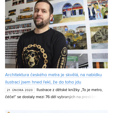
Architektura českého metra je skvělá, na nabídku
ilustrací jsem hned řekl, že do toho jdu
Ilustrace z dětské knížky „To je metro,
21. ÚNORA 2020
čéče!“ se dostaly mezi 76 děl vybraných na prestižní
výstavu v Boloni. V konkurenci více než dvou a půl tisíc
přihlášených obstály ilustrace Jana Šrámka, který