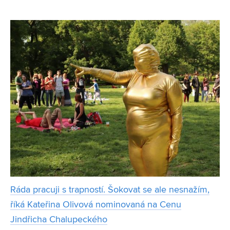
především s barevnými postavičkami z papíru či látky.
Objevily se jak v televizních pořadech pro děti, tak v řadě
knih jako
Ráda pracuji s trapností. Šokovat se ale nesnažím,
říká Kateřina Olivová nominovaná na Cenu
Jindřicha Chalupeckého