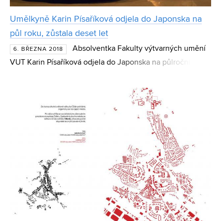
Umělkyně Karin Písaříková odjela do Japonska na
půl roku, zůstala deset let
Absolventka Fakulty výtvarných umění
6. BŘEZNA 2018
VUT Karin Písaříková odjela do Japonska na půlroční
studijní pobyt. Nakonec se návštěva protáhla na deset let.
Na jedné z vysokých škol výtvarných umění absolvova