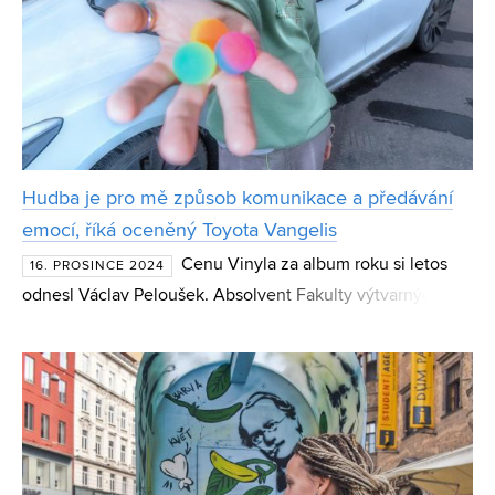
Hudba je pro mě způsob komunikace a předávání
emocí, říká oceněný Toyota Vangelis
Cenu Vinyla za album roku si letos
16. PROSINCE 2024
odnesl Václav Peloušek. Absolvent Fakulty výtvarných
umění v Brně, spoluzakladatel společnosti Bastl
Instruments a digitální písničkář propojuje hudbu, moderní
techn