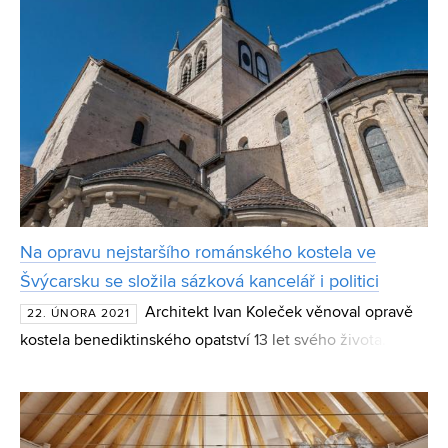
Na opravu nejstaršího románského kostela ve
Švýcarsku se složila sázková kancelář i politici
Architekt Ivan Koleček věnoval opravě
22. ÚNORA 2021
kostela benediktinského opatství 13 let svého života.
Řešení musel hledat nejen s památkáři, ale také se
samotnou stavbou. Hroutící se zdi švýcarské kulturní pamá