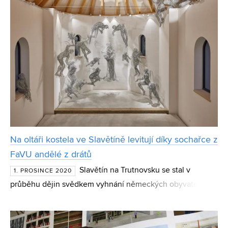
Na oltáři kostela ve Slavětíně levitují díky sochařce z
FaVU andělé z drátů
Slavětín na Trutnovsku se stal v
1. PROSINCE 2020
průběhu dějin svědkem vyhnání německých obyvatel a
kostel následně zavřeli komunisté. Ruiny se ujala místní
rodina podnikatelů a mecenášů umění manželé Kasperovi
a osl