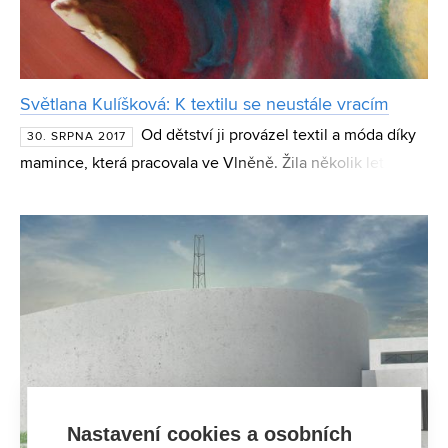
Světlana Kulíšková: K textilu se neustále vracím
Od dětství ji provázel textil a móda díky
30. SRPNA 2017
mamince, která pracovala ve Vlněně. Žila několik let v
Itálii, kde pracovala pro slavné návrháře, a po svém
návratu do Brna založila veřejnou šicí dílnu Brno
Nastavení cookies a osobních