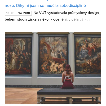
noze. Díky ní jsem se naučila sebedisciplině
Na VUT vystudovala průmyslový design,
13. DUBNA 2018
během studia získala několik ocenění, viděla už kus světa
a získala zkušenosti v mezinárodních firmách. Přesto
Charlota Blunárová zůstává nohama na zemi, ráda se