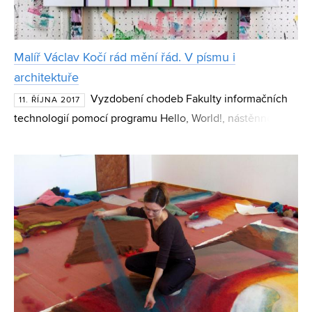
Malíř Václav Kočí rád mění řád. V písmu i
architektuře
Vyzdobení chodeb Fakulty informačních
11. ŘÍJNA 2017
technologií pomocí programu Hello, World!, nástěnné
malby pro novou budovu Laboratorního centra Fakulty
technologické Univerzity Tomáše Bati ve Zlíně či reliéfní