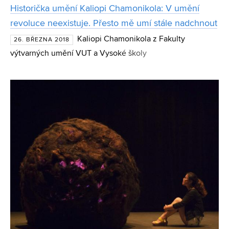
Historička umění Kaliopi Chamonikola: V umění
revoluce neexistuje. Přesto mě umí stále nadchnout
Kaliopi Chamonikola z Fakulty
26. BŘEZNA 2018
výtvarných umění VUT a Vysoké školy
uměleckoprůmyslové v Praze ukazuje mladým umělcům,
jak současné umění navazuje na historii. Bývalá ředitelka
Moravské galerie v Brně a