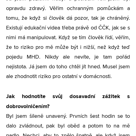
opravdu zdravý. Věřím ochranným pomůckám a
tomu, že když si člověk dá pozor, tak je chráněný.
Existují edukační videa třeba právě od ČČK, jak se s
nimi má manipulovat. Když se tím člověk řídí, věřím,
že to riziko pro mě může být i nižší, než když teď
pojedu MHD. Nikdy ale nevíte, je tam pořád
nejistota. Já jsem do toho chtěl jít hned. Musel jsem
ale zhodnotit riziko pro ostatní v domácnosti.
Jak hodnotíte svůj dosavadní zážitek s
dobrovolničením?
Byl jsem šíleně unavený. Prvních šest hodin se to
dalo zvládnout, pak byl oběd a potom to na mě
padlo. Nechci, aby to znělo špatně, ale když jsem