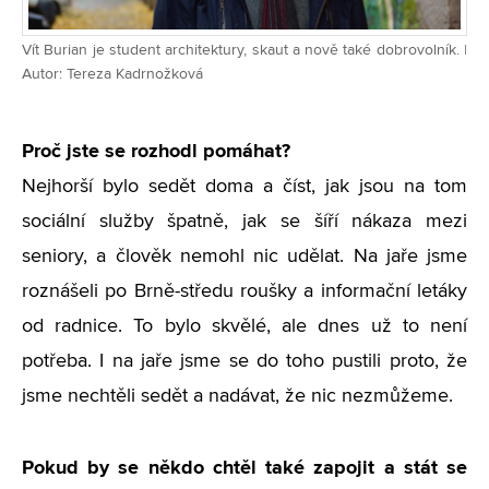
Vít Burian je student architektury, skaut a nově také dobrovolník. |
Autor: Tereza Kadrnožková
Proč jste se rozhodl pomáhat?
Nejhorší bylo sedět doma a číst, jak jsou na tom
sociální služby špatně, jak se šíří nákaza mezi
seniory, a člověk nemohl nic udělat. Na jaře jsme
roznášeli po Brně-středu roušky a informační letáky
od radnice. To bylo skvělé, ale dnes už to není
potřeba. I na jaře jsme se do toho pustili proto, že
jsme nechtěli sedět a nadávat, že nic nezmůžeme.
Pokud by se někdo chtěl také zapojit a stát se