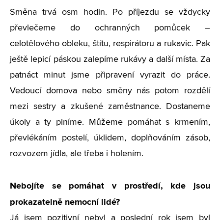
Směna trvá osm hodin. Po příjezdu se vždycky
převlečeme do ochranných pomůcek –
celotělového obleku, štítu, respirátoru a rukavic. Pak
ještě lepicí páskou zalepíme rukávy a další místa. Za
patnáct minut jsme připravení vyrazit do práce.
Vedoucí domova nebo směny nás potom rozdělí
mezi sestry a zkušené zaměstnance. Dostaneme
úkoly a ty plníme. Můžeme pomáhat s krmením,
převlékáním postelí, úklidem, doplňováním zásob,
rozvozem jídla, ale třeba i holením.
Nebojíte se pomáhat v prostředí, kde jsou
prokazatelně nemocní lidé?
Já jsem pozitivní nebyl a poslední rok jsem byl