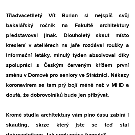
Třiadvacetiletý Vít Burian si nejspíš svůj
bakalářský ročník na Fakultě architektury
představoval jinak. Dlouholetý skaut místo
kreslení v ateliérech na jaře rozdával roušky a
informační letáky, minulý týden absolvoval díky
spolupráci s Českým červeným křížem první
směnu v Domově pro seniory ve Strážnici. Nákazy
koronavirem se tam prý bojí méně než v MHD a
doufá, že dobrovolníků bude jen přibývat.
Kromě studia architektury vám plno času zabírá i
skauting, skrze který jste se teď stal
dobrovolníkem. Jak spolupráce funguje?