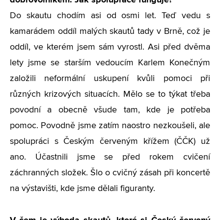
Do skautu chodím asi od osmi let. Teď vedu s
kamarádem oddíl malých skautů tady v Brně, což je
oddíl, ve kterém jsem sám vyrostl. Asi před dvěma
lety jsme se starším vedoucím Karlem Konečným
založili neformální uskupení kvůli pomoci při
různých krizových situacích. Mělo se to týkat třeba
povodní a obecně všude tam, kde je potřeba
pomoc. Povodně jsme zatím naostro nezkoušeli, ale
spolupráci s Českým červeným křížem (ČČK) už
ano. Účastnili jsme se před rokem cvičení
záchranných složek. Šlo o cvičný zásah při koncertě
na výstavišti, kde jsme dělali figuranty.