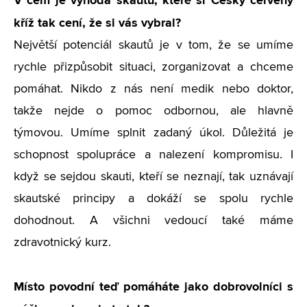
V čem je výhoda skautů, které si Český červený
kříž tak cení, že si vás vybral?
Největší potenciál skautů je v tom, že se umíme
rychle přizpůsobit situaci, zorganizovat a chceme
pomáhat. Nikdo z nás není medik nebo doktor,
takže nejde o pomoc odbornou, ale hlavně
týmovou. Umíme splnit zadaný úkol. Důležitá je
schopnost spolupráce a nalezení kompromisu. I
když se sejdou skauti, kteří se neznají, tak uznávají
skautské principy a dokáží se spolu rychle
dohodnout. A všichni vedoucí také máme
zdravotnický kurz.
Místo povodní teď pomáháte jako dobrovolníci s