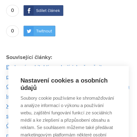
0
Sdílet článek
0
Twítnout
Související články:
Budoucí architekti navrhují, jak přeměnit
průmyslové budovy
Nastavení cookies a osobních
Cenu Bohuslava Fuchse získaly práce zaměřené na
údajů
lokalitu "brněnského Bronxu"
Soubory cookie používáme ke shromažďování
a analýze informací o výkonu a používání
XVIII. Cenu Bohuslava Fuchse získal návrh
webu, zajištění fungování funkcí ze sociálních
speciálního domova pro seniory
médií a ke zlepšení a přizpůsobení obsahu a
Česko budoucnosti. Mladí architekti představili více
reklam. Se souhlasem můžeme také předávat
marketingovým platformám některé osobní
než stovku netradičních nápadů