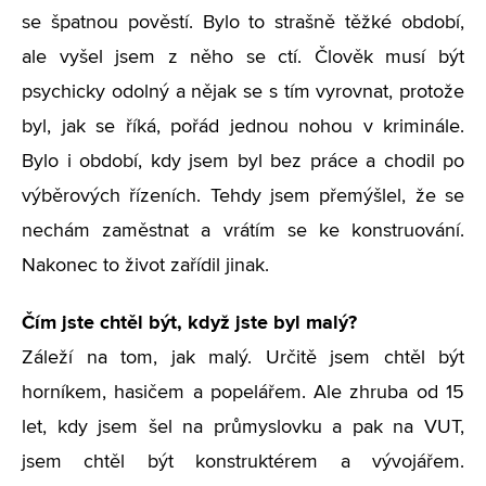
se špatnou pověstí. Bylo to strašně těžké období,
ale vyšel jsem z něho se ctí. Člověk musí být
psychicky odolný a nějak se s tím vyrovnat, protože
byl, jak se říká, pořád jednou nohou v kriminále.
Bylo i období, kdy jsem byl bez práce a chodil po
výběrových řízeních. Tehdy jsem přemýšlel, že se
nechám zaměstnat a vrátím se ke konstruování.
Nakonec to život zařídil jinak.
Čím jste chtěl být, když jste byl malý?
Záleží na tom, jak malý. Určitě jsem chtěl být
horníkem, hasičem a popelářem. Ale zhruba od 15
let, kdy jsem šel na průmyslovku a pak na VUT,
jsem chtěl být konstruktérem a vývojářem.