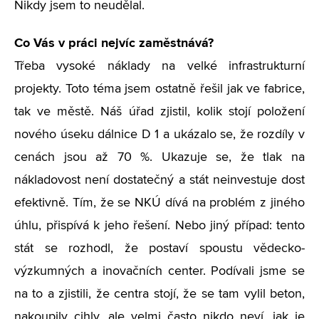
Nikdy jsem to neudělal.
Co Vás v práci nejvíc zaměstnává?
Třeba vysoké náklady na velké infrastrukturní
projekty. Toto téma jsem ostatně řešil jak ve fabrice,
tak ve městě. Náš úřad zjistil, kolik stojí položení
nového úseku dálnice D 1 a ukázalo se, že rozdíly v
cenách jsou až 70 %. Ukazuje se, že tlak na
nákladovost není dostatečný a stát neinvestuje dost
efektivně. Tím, že se NKÚ dívá na problém z jiného
úhlu, přispívá k jeho řešení. Nebo jiný případ: tento
stát se rozhodl, že postaví spoustu vědecko-
výzkumných a inovačních center. Podívali jsme se
na to a zjistili, že centra stojí, že se tam vylil beton,
nakoupily cihly, ale velmi často nikdo neví, jak je