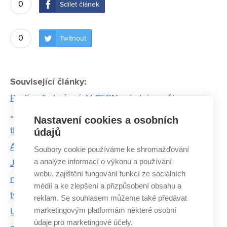
0
Sdílet článek
0
Twítnout
Související články:
Pavlína Trubačová: V CERNu si plním svůj sen
„Baví mě inovace zavedených produktů. Potenciál
Nastavení cookies a osobních
tkví v elektronice a softwaru,“ říká Pavel Schiller z
údajů
ASN Plus
Soubory cookie používáme ke shromažďování
a analýze informací o výkonu a používání
Jako jeden z dvanácti pilotů na světě přistával na
webu, zajištění fungování funkcí ze sociálních
nebezpečném letišti Paro. Byla to krásná práce,
médií a ke zlepšení a přizpůsobení obsahu a
tvrdí Slavomír Pískatý
reklam. Se souhlasem můžeme také předávat
marketingovým platformám některé osobní
Unikátní služba absolventů FSI předvídá poruchy a
údaje pro marketingové účely.