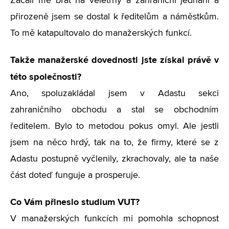
Začali mě brát na veletrhy a zahraniční jednání a
přirozeně jsem se dostal k ředitelům a náměstkům.
To mě katapultovalo do manažerských funkcí.
Takže manažerské dovednosti jste získal právě v
této společnosti?
Ano, spoluzakládal jsem v Adastu sekci
zahraničního obchodu a stal se obchodním
ředitelem. Bylo to metodou pokus omyl. Ale jestli
jsem na něco hrdý, tak na to, že firmy, které se z
Adastu postupně vyčlenily, zkrachovaly, ale ta naše
část doteď funguje a prosperuje.
Co Vám přineslo studium VUT?
V manažerských funkcích mi pomohla schopnost