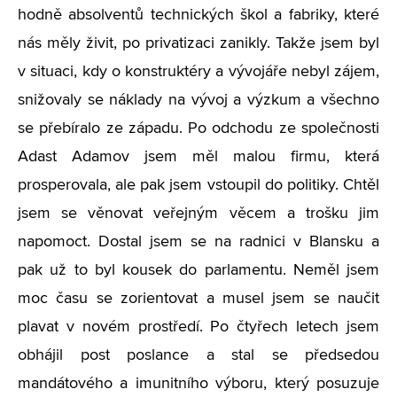
hodně absolventů technických škol a fabriky, které
nás měly živit, po privatizaci zanikly. Takže jsem byl
v situaci, kdy o konstruktéry a vývojáře nebyl zájem,
snižovaly se náklady na vývoj a výzkum a všechno
se přebíralo ze západu. Po odchodu ze společnosti
Adast Adamov jsem měl malou firmu, která
prosperovala, ale pak jsem vstoupil do politiky. Chtěl
jsem se věnovat veřejným věcem a trošku jim
napomoct. Dostal jsem se na radnici v Blansku a
pak už to byl kousek do parlamentu. Neměl jsem
moc času se zorientovat a musel jsem se naučit
plavat v novém prostředí. Po čtyřech letech jsem
obhájil post poslance a stal se předsedou
mandátového a imunitního výboru, který posuzuje