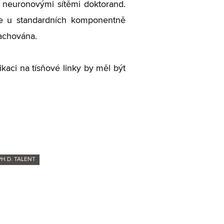
s neuronovými sítěmi doktorand.
je u standardních komponentně
zachována.
kaci na tísňové linky by měl být
H.D. TALENT