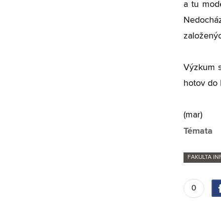
a tu mode
Nedocház
založenýc
Výzkum se
hotov do
(mar)
Témata
FAKULTA I
0