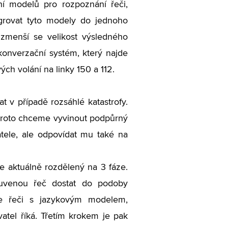
í modelů pro rozpoznání řeči,
egrovat tyto modely do jednoho
, zmenší se velikost výsledného
konverzační systém, který najde
ých volání na linky 150 a 112.
t v případě rozsáhlé katastrofy.
, proto chceme vyvinout podpůrný
tele, ale odpovídat mu také na
je aktuálně rozdělený na 3 fáze.
luvenou řeč dostat do podoby
če řeči s jazykovým modelem,
atel říká. Třetím krokem je pak