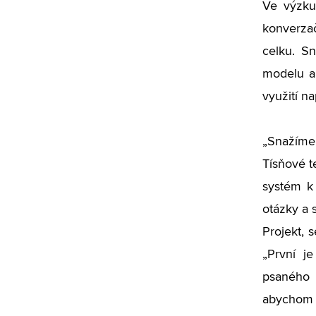
Ve výzku
konverza
celku. Sn
modelu a 
využití n
„Snažíme 
Tísňové t
systém k
otázky a 
Projekt, 
„První j
psaného 
abychom d