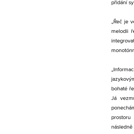
přidání sy
„Řeč je v
melodii ř
integrov
monotónní
„Informa
jazykový
bohaté ře
Já vezmu
ponechám 
prostoru
následně 