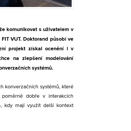
káže komunikovat s uživatelem v
z FIT VUT. Doktorand působí ve
ní projekt získal ocenění i v
chce na zlepšení modelování
konverzačních systémů.
ch konverzačních systémů, které
 poměrně dobře v interakcích
, kdy mají využít delší kontext