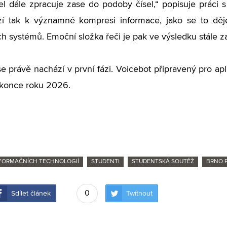
l dále zpracuje zase do podoby čísel,“ popisuje práci 
í tak k významné kompresi informace, jako se to dě
h systémů. Emoční složka řeči je pak ve výsledku stále 
 právě nachází v první fázi. Voicebot připravený pro apli
 konce roku 2026.
NFORMAČNÍCH TECHNOLOGIÍ
STUDENTI
STUDENTSKÁ SOUTĚŽ
BRNO P
0
Sdílet článek
Twítnout