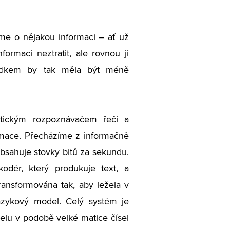
eme o nějakou informaci – ať už
formaci neztratit, ale rovnou ji
sledkem by tak měla být méně
atickým rozpoznávačem řeči a
rmace. Přecházíme z informačně
 obsahuje stovky bitů za sekundu.
odér, který produkuje text, a
ransformována tak, aby ležela v
azykový model. Celý systém je
lu v podobě velké matice čísel