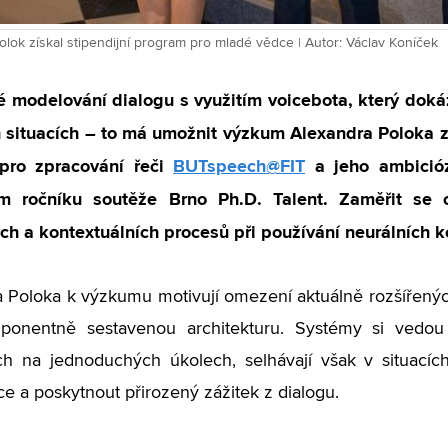
lok získal stipendijní program pro mladé vědce | Autor: Václav Koníček
cké modelování dialogu s využitím voicebota, který do
h situacích – to má umožnit výzkum Alexandra Poloka 
pro zpracování řeči
BUTspeech@FIT
a jeho ambicióz
m ročníku soutěže Brno Ph.D. Talent. Zaměřit se 
ch a kontextuálních procesů při používání neurálních 
 Poloka k výzkumu motivují omezení aktuálně rozšířený
ponentně sestavenou architekturu. Systémy si vedou
h na jednoduchých úkolech, selhávají však v situacích
e a poskytnout přirozený zážitek z dialogu.