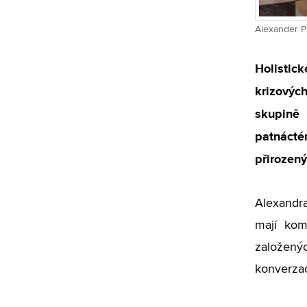
Alexander Po
​​Holisti
krizovýc
skupině 
patnácté
přirozený
Alexandra
mají kom
založenýc
konverzac