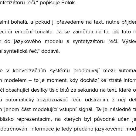
ntetizátoru řeči,“ popisuje Polok.
elmi bohatá, a pokud ji převedeme na text, nutně přijd
eči či emoční tonalitu. Já se zaměřuji na to, jak tuto in
at do jazykového modelu a syntetyzátoru řeči. Vý
 syntetická řeč,“ dodává.
ce v konverzačním systému proplouvají mezi autom
m modelem – to je moment, kdy dochází ke ztrátě info
či obsahující desítky tisíc bitů za sekundu na text, které
 automatický rozpoznávač řeči, odstraním z něj dek
jenom část modelující vstupní signál. Ta je následně t
 blízko reprezentacím, na kterých byl původně učen j
dotrénován. Informace je tedy předána jazykovému mode