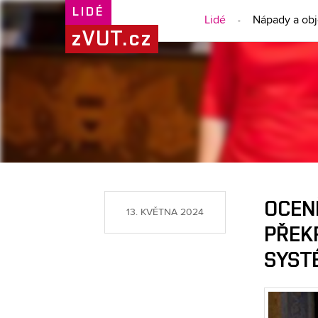
LIDÉ
Lidé
Nápady a ob
zVUT.cz
OCEN
13. KVĚTNA 2024
PŘEK
SYST