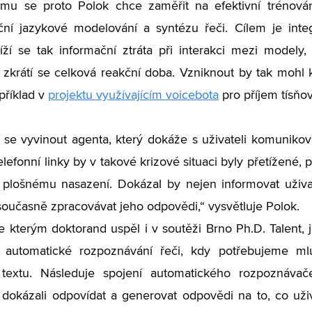
mu se proto Polok chce zaměřit na efektivní trénován
ční jazykové modelování a syntézu řeči. Cílem je int
íží se tak informační ztráta při interakci mezi modely
zkrátí se celková reakční doba. Vzniknout by tak mohl 
apříklad v
projektu využívajícím voicebota
pro příjem tísňov
se vyvinout agenta, který dokáže s uživateli komunikova
elefonní linky by v takové krizové situaci byly přetížené
 plošnému nasazení. Dokázal by nejen informovat uživa
současně zpracovávat jeho odpovědi,“ vysvětluje Polok.
se kterým doktorand uspěl i v soutěži Brno Ph.D. Talent, 
e automatické rozpoznávání řeči, kdy potřebujeme m
textu. Následuje spojení automatického rozpoznáva
okázali odpovídat a generovat odpovědi na to, co uživ