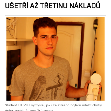
UŠETŘÍ AŽ TŘETINU NÁKLADŮ
Student FIT VUT vymyslel, jak i ze starého bojleru udělat chytrý |
Autor: archiv Adama Grünwalda