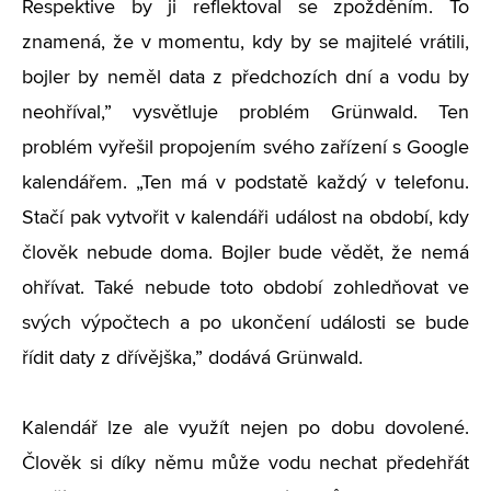
Respektive by ji reflektoval se zpožděním. To
znamená, že v momentu, kdy by se majitelé vrátili,
bojler by neměl data z předchozích dní a vodu by
neohříval,” vysvětluje problém Grünwald. Ten
problém vyřešil propojením svého zařízení s Google
kalendářem.
„
Ten má v podstatě každý v telefonu.
Stačí pak vytvořit v kalendáři událost na období, kdy
člověk nebude doma. Bojler bude vědět, že nemá
ohřívat. Také nebude toto období zohledňovat ve
svých výpočtech a po ukončení události se bude
řídit daty z dřívějška,” dodává Grünwald.
Kalendář lze ale využít nejen po dobu dovolené.
Člověk si díky němu může vodu nechat předehřát