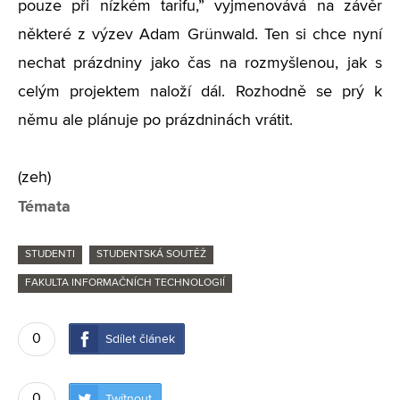
pouze při nízkém tarifu,” vyjmenovává na závěr
některé z výzev Adam Grünwald. Ten si chce nyní
nechat prázdniny jako čas na rozmyšlenou, jak s
celým projektem naloží dál. Rozhodně se prý k
němu ale plánuje po prázdninách vrátit.
(zeh)
Témata
STUDENTI
STUDENTSKÁ SOUTĚŽ
FAKULTA INFORMAČNÍCH TECHNOLOGIÍ
0
Sdílet článek
0
Twítnout