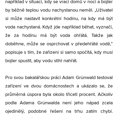
například v situaci, kdy se vrací domů v noci a bojler
by běžně teplou vodu nachystanou neměl.
„
Uživatel
si může nastavit konkrétní hodinu, na kdy má být
voda nachystaná. Když jde například běhat, vyznačí,
že za hodinu má být voda ohřátá. Takže jak
doběhne, může se osprchovat v předehřáté vodě,”
popisuje s tím, že zařízení si samo spočítá, kdy musí
bojler spustit, aby vodu stihl nahřát.
Pro svou bakalářskou práci Adam Grünwald testoval
zařízení ve dvou domácnostech a ukázalo se, že
průměrná úspora byla okolo třiceti procent. Ačkoliv
podle Adama Grünwalda není jeho nápad zcela
ojedinělý, podobné řešení na trhu zatím chybí.