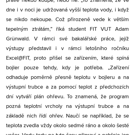
právě někdo koupe, nebo ne.
„
To znamená, že ve
dne i v noci je udržovaná vyšší teplota vody, i když
se nikdo nekoupe. Což přirozeně vede k větším
tepelným ztrátám,” říká student FIT VUT Adam
Grünwald. V rámci své bakalářské práce, jejíž
výstupy představil i v rámci letošního ročníku
Excel@FIT, proto přišel se zařízením, které spíná
bojler pouze tehdy, kdy je potřeba.
„
Zařízení
odhaduje poměrně přesně teplotu v bojleru a na
výstupní trubce a za pomocí teplot z předchozích
dní vytváří plán ohřevu. To znamená, že program
pozná teplotní vrcholy na výstupní trubce a na
základě nich řídí ohřev. Naučí se například, že se
teplota zvedla vždy okolo sedmé ráno a okolo šesté