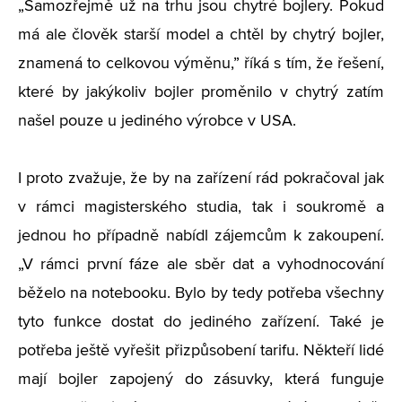
„S
amozřejmě už na trhu jsou chytré bojlery. Pokud
má ale člověk starší model a chtěl by chytrý bojler,
znamená to celkovou výměnu,” říká s tím, že řešení,
které by jakýkoliv bojler proměnilo v chytrý zatím
našel pouze u jediného výrobce v USA.
I proto zvažuje, že by na zařízení rád pokračoval jak
v rámci magisterského studia, tak i soukromě a
jednou ho případně nabídl zájemcům k zakoupení.
„
V rámci první fáze ale sběr dat a vyhodnocování
běželo na notebooku. Bylo by tedy potřeba všechny
tyto funkce dostat do jediného zařízení. Také je
potřeba ještě vyřešit přizpůsobení tarifu. Někteří lidé
mají bojler zapojený do zásuvky, která funguje