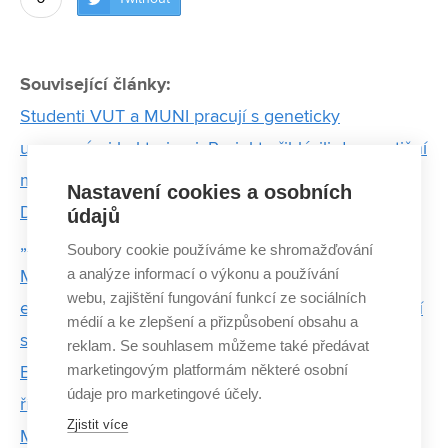
Související články:
Studenti VUT a MUNI pracují s geneticky
upravenými bakteriemi. Projekt přihlásili do prestižní
mezinárodní soutěže
Nastavení cookies a osobních
Doktorand z FIT hledá chyby, kvůli kterým
údajů
„zamrzají“ aplikace
Soubory cookie používáme ke shromažďování
a analýze informací o výkonu a používání
Matúš Nosko z FIT VUT přišel s originálním
webu, zajištění fungování funkcí ze sociálních
ekosystémem pro chytré domácnosti. Jeho zařízení
médií a ke zlepšení a přizpůsobení obsahu a
se prodává po desítkách
reklam. Se souhlasem můžeme také předávat
marketingovým platformám některé osobní
Baví mě zjišťovat, proč věci fungují tak, jak fungují,
údaje pro marketingové účely.
říká oceněný doktorand z FIT VUT
Zjistit více
Michal Bidlo zjednodušil metodu pro návrh