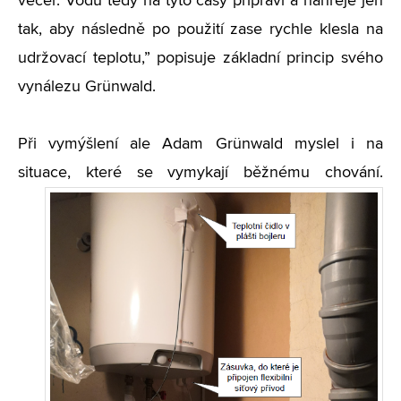
večer. Vodu tedy na tyto časy připraví a nahřeje jen
tak, aby následně po použití zase rychle klesla na
udržovací teplotu,” popisuje základní princip svého
vynálezu Grünwald.
Při vymýšlení ale Adam Grünwald myslel i na
situace, které se vymykají běžnému chování.